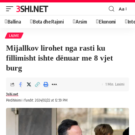
3SHI.NET
Aa
Ballina
Bota dhe Rajoni
Arsim
Ekonomi
Int
LAJME
Mijallkov lirohet nga rasti ku
fillimisht ishte dënuar me 8 vjet
burg
1 Min. Leximi
3shi.net
Përditësimi i fundit: 2024/02/22 at 12:59 PM