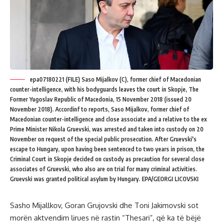
epa07180221 (FILE) Saso Mijalkov (C), former chief of Macedonian
counter-intelligence, with his bodyguards leaves the court in Skopje, The
Former Yugoslav Republic of Macedonia, 15 November 2018 (issued 20
November 2018). Accordinf to reports, Saso Mijalkov, former chief of
Macedonian counter-intelligence and close associate and a relative to the ex
Prime Minister Nikola Gruevski, was arrested and taken into custody on 20
November on request of the special public prosecution. After Gruevski's
escape to Hungary, upon having been sentenced to two years in prison, the
Criminal Court in Skopje decided on custody as precaution for several close
associates of Gruevski, who also are on trial for many criminal activities.
Gruevski was granted political asylum by Hungary. EPA/GEORGI LICOVSKI
Sasho Mijallkov, Goran Grujovski dhe Toni Jakimovski sot
morën aktvendim lirues në rastin “Thesari”, që ka të bëjë