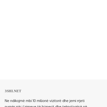
3SHI.NET
Ne ndikojmë mbi 10 milionë vizitorë dhe jemi rrjeti
numër një i lajmeve të biznesit dhe teknologjisë në