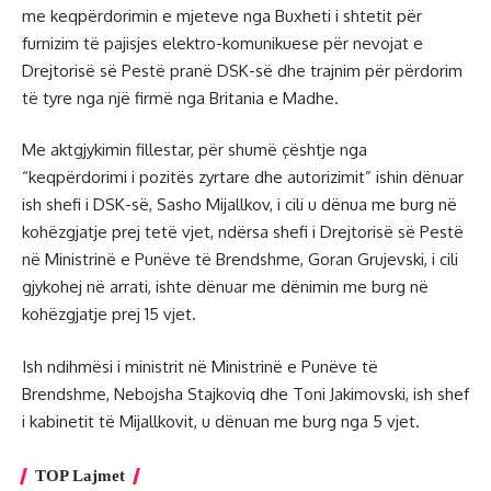
me keqpërdorimin e mjeteve nga Buxheti i shtetit për
furnizim të pajisjes elektro-komunikuese për nevojat e
Drejtorisë së Pestë pranë DSK-së dhe trajnim për përdorim
të tyre nga një firmë nga Britania e Madhe.
Me aktgjykimin fillestar, për shumë çështje nga
“keqpërdorimi i pozitës zyrtare dhe autorizimit” ishin dënuar
ish shefi i DSK-së, Sasho Mijallkov, i cili u dënua me burg në
kohëzgjatje prej tetë vjet, ndërsa shefi i Drejtorisë së Pestë
në Ministrinë e Punëve të Brendshme, Goran Grujevski, i cili
gjykohej në arrati, ishte dënuar me dënimin me burg në
kohëzgjatje prej 15 vjet.
Ish ndihmësi i ministrit në Ministrinë e Punëve të
Brendshme, Nebojsha Stajkoviq dhe Toni Jakimovski, ish shef
i kabinetit të Mijallkovit, u dënuan me burg nga 5 vjet.
TOP Lajmet