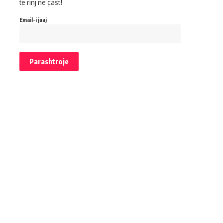
të rinj në çast!
Email-i juaj