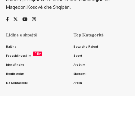
Maqedoni,Kosovë dhe Shqipëri.
Lidhje e shpejtë
Top Kategoritë
Ballina
Bota dhe Rajoni
E Re
Faqeshënuesi im
Sport
Identifikohu
Argëtim
Regjistrohu
Ekonomi
Na Kontaktoni
Arsim