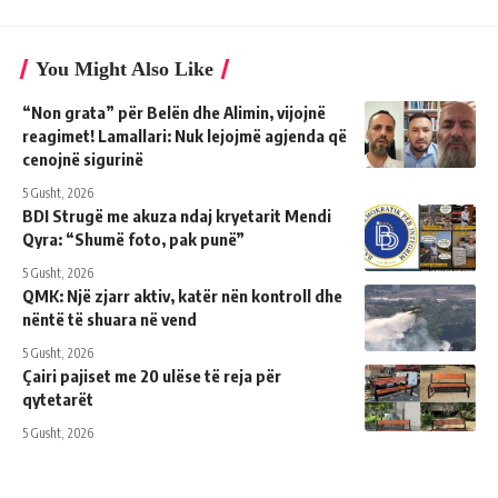
You Might Also Like
“Non grata” për Belën dhe Alimin, vijojnë
reagimet! Lamallari: Nuk lejojmë agjenda që
cenojnë sigurinë
5 Gusht, 2026
BDI Strugë me akuza ndaj kryetarit Mendi
Qyra: “Shumë foto, pak punë”
5 Gusht, 2026
QMK: Një zjarr aktiv, katër nën kontroll dhe
nëntë të shuara në vend
5 Gusht, 2026
Çairi pajiset me 20 ulëse të reja për
qytetarët
5 Gusht, 2026