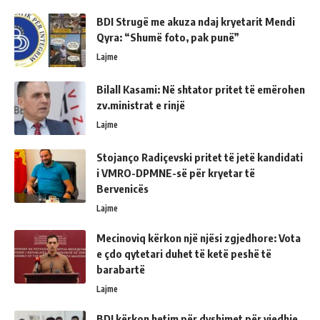
BDI Strugë me akuza ndaj kryetarit Mendi
Qyra: “Shumë foto, pak punë”
Lajme
Bilall Kasami: Në shtator pritet të emërohen
zv.ministrat e rinjë
Lajme
Stojanço Radiçevski pritet të jetë kandidati
i VMRO-DPMNE-së për kryetar të
Bervenicës
Lajme
Mecinoviq kërkon një njësi zgjedhore: Vota
e çdo qytetari duhet të ketë peshë të
barabartë
Lajme
BDI kërkon hetim për dyshimet për vjedhje