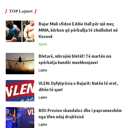
TOP Lajmet
Bujar Muli sfidon Eddie Hall për një meç
MMA, kërkon që përballja të zhvillohet në
Kosovë
Sport
Bletarë, mbrojini bletët! Të martën nis
spërkatja kundër mushkonjave!
Lajme
VLEN: Dyfytyrësia e Bujarit: Natën të vret,
ditën të qan!
Lajme
BDI: Presion skandaloz dhe i papranueshëm
nga Vlen ndaj drejtësisë
Lajme