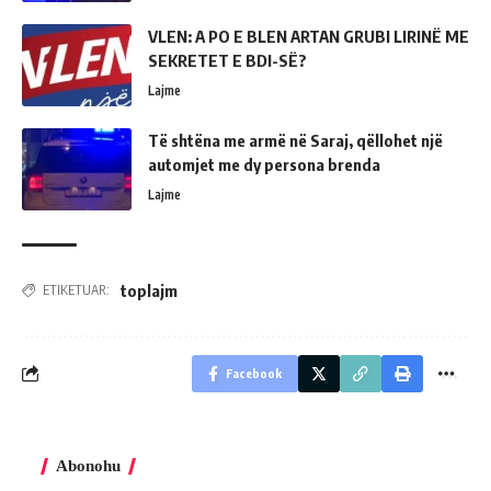
VLEN: A PO E BLEN ARTAN GRUBI LIRINË ME
SEKRETET E BDI-SË?
Lajme
Të shtëna me armë në Saraj, qëllohet një
automjet me dy persona brenda
Lajme
toplajm
ETIKETUAR:
Facebook
Abonohu