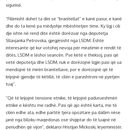
sigurinë.
“Fillimisht duhet ta dini se “branitellat” e kanë pasur, e kanë
dhe do ta kenë pa mëdyshje mbështetjen time. Ky ligj i cili
dje ishte në rend dite është dorëzuar nga deputetja
Sllavjanka Petrovska, gjegjësisht nga LSDM. Është
interesante që kur votohej nevoja për miratimin e rendit të
ditës, LSDM e lëshoi seancën. Pse këtë e theksoj, pasi që
vetë deputetja dhe LSDM, nuk e dorëzojnë ligjin pasi që ua
mendojnë të mirën branitellave, por e dorëzojnë që të
krijojnë gjendje të këtillë, të cilën e parashtroni në pyetjen
tuaj”.
“Që të krijojnë tensione etnike, të krijojnë padurueshmëri
etnike e kështu me radhë. Pasi që ajo është karta, me të
cilën edhe ata, edhe partitë tjera opozitare pa dallim nëse
janë nga blloku maqedonas ose shqiptar do të luajnë në
periudhën që vijon”, deklaroi Hristijan Mickoski, kryeministër.