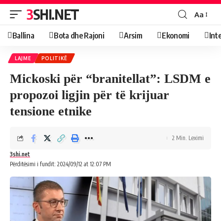
3SHI.NET
Aa
Ballina
Bota dhe Rajoni
Arsim
Ekonomi
Int
LAJME
POLITIKË
Mickoski për “branitellat”: LSDM e
propozoi ligjin për të krijuar
tensione etnike
2 Min. Leximi
3shi.net
Përditësimi i fundit: 2024/09/12 at 12:07 PM