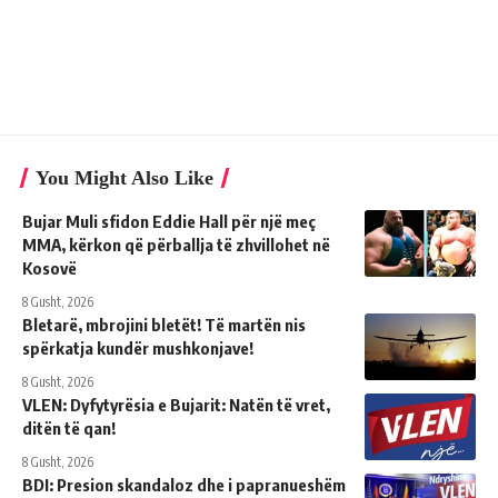
You Might Also Like
Bujar Muli sfidon Eddie Hall për një meç
MMA, kërkon që përballja të zhvillohet në
Kosovë
8 Gusht, 2026
Bletarë, mbrojini bletët! Të martën nis
spërkatja kundër mushkonjave!
8 Gusht, 2026
VLEN: Dyfytyrësia e Bujarit: Natën të vret,
ditën të qan!
8 Gusht, 2026
BDI: Presion skandaloz dhe i papranueshëm