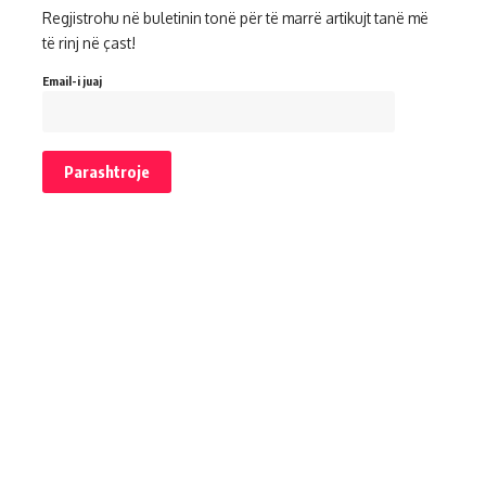
Regjistrohu në buletinin tonë për të marrë artikujt tanë më
të rinj në çast!
Email-i juaj