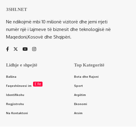
3SHI.NET
Ne ndikojmë mbi 10 milionë vizitorë dhe jemi rrjeti
numër një i lajmeve të biznesit dhe teknologjisë në
Maqedoni,Kosovë dhe Shqipëri.
Lidhje e shpejtë
Top Kategoritë
Ballina
Bota dhe Rajoni
E Re
Faqeshënuesi im
Sport
Identifikohu
Argëtim
Regjistrohu
Ekonomi
Na Kontaktoni
Arsim