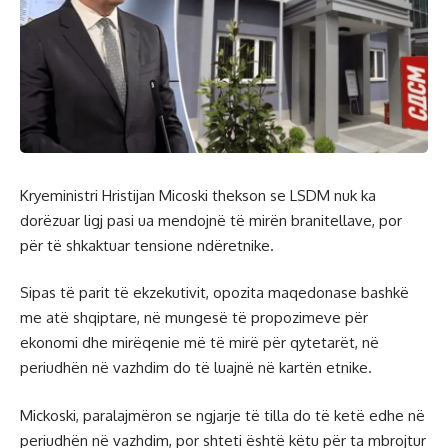
Kryeministri Hristijan Micoski thekson se LSDM nuk ka
dorëzuar ligj pasi ua mendojnë të mirën branitellave, por
për të shkaktuar tensione ndëretnike.
Sipas të parit të ekzekutivit, opozita maqedonase bashkë
me atë shqiptare, në mungesë të propozimeve për
ekonomi dhe mirëqenie më të mirë për qytetarët, në
periudhën në vazhdim do të luajnë në kartën etnike.
Mickoski, paralajmëron se ngjarje të tilla do të ketë edhe në
periudhën në vazhdim, por shteti është këtu për ta mbrojtur