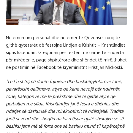
Në emrin tim personal dhe në emër të Qeverisë, i uroj të
gjithë qytetarët që festojnë Lindjen e Krishtit – Krishtlindjet
sipas kalendarit Gregorian për festën me urime të sinqerta
për mirëqenie, paqe shpirtërore dhe shëndet të mirë,thuhet
në postimin në Facebook të kryeministrit Hristijan Mickoski.
“Le t’u shtrijmë dorën fqinjëve dhe bashkëqytetarëve tanë,
pavarësisht dallimeve, atyre që kanë nevojë për ndihmën
tonë, kategorive më të prekshme dhe të gjithë atyre që
përballen me sfida. Krishtlindjet janë festa e dhënies dhe
ndarjes së dashurisë dhe mirëkuptimit të ndërsjellë. Tradita
jonë si vend dhe shoqëri na ka mësuar gjatë shekujve se së
bashku jemi më të fortë dhe së bashku mund t’i kapërcejmë