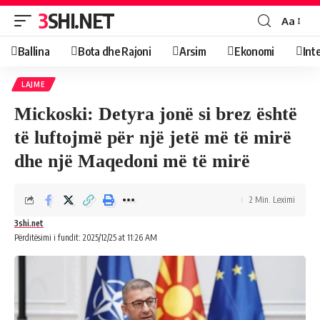
3SHI.NET
Aa
Ballina
Bota dhe Rajoni
Arsim
Ekonomi
Int
LAJME
Mickoski: Detyra jonë si brez është
të luftojmë për një jetë më të mirë
dhe një Maqedoni më të mirë
2 Min. Leximi
3shi.net
Përditësimi i fundit: 2025/12/25 at 11:26 AM