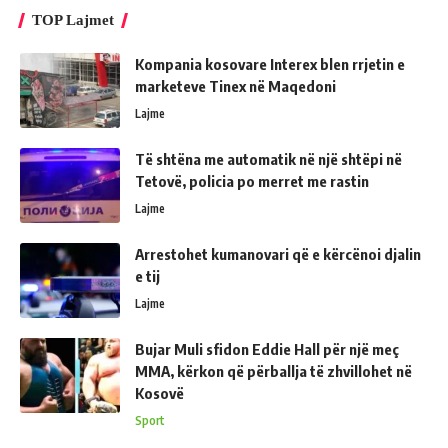
TOP Lajmet
Kompania kosovare Interex blen rrjetin e
marketeve Tinex në Maqedoni
Lajme
Të shtëna me automatik në një shtëpi në
Tetovë, policia po merret me rastin
Lajme
Arrestohet kumanovari që e kërcënoi djalin
e tij
Lajme
Bujar Muli sfidon Eddie Hall për një meç
MMA, kërkon që përballja të zhvillohet në
Kosovë
Sport