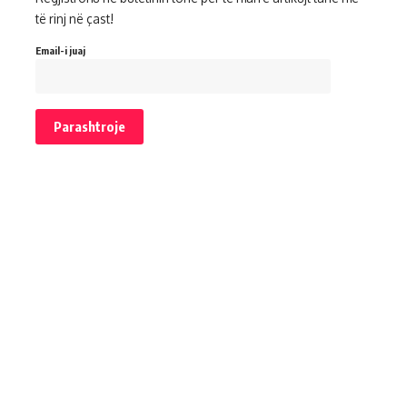
të rinj në çast!
Email-i juaj