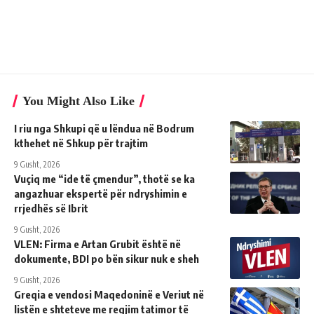
You Might Also Like
I riu nga Shkupi që u lëndua në Bodrum
kthehet në Shkup për trajtim
9 Gusht, 2026
Vuçiq me “ide të çmendur”, thotë se ka
angazhuar ekspertë për ndryshimin e
rrjedhës së Ibrit
9 Gusht, 2026
VLEN: Firma e Artan Grubit është në
dokumente, BDI po bën sikur nuk e sheh
9 Gusht, 2026
Greqia e vendosi Maqedoninë e Veriut në
listën e shteteve me regjim tatimor të