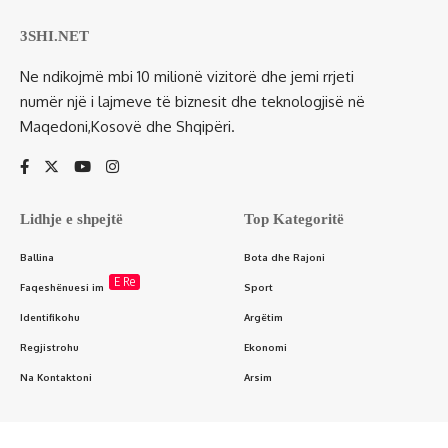
3SHI.NET
Ne ndikojmë mbi 10 milionë vizitorë dhe jemi rrjeti
numër një i lajmeve të biznesit dhe teknologjisë në
Maqedoni,Kosovë dhe Shqipëri.
Lidhje e shpejtë
Top Kategoritë
Ballina
Bota dhe Rajoni
E Re
Faqeshënuesi im
Sport
Identifikohu
Argëtim
Regjistrohu
Ekonomi
Na Kontaktoni
Arsim