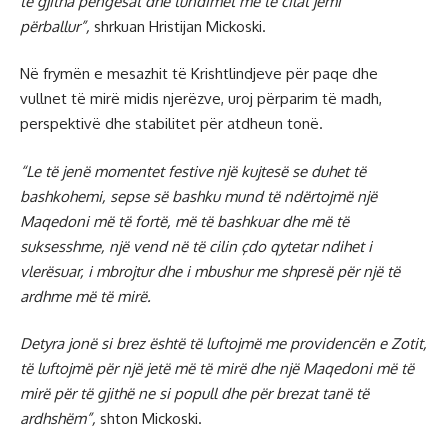
të gjitha pengesat dhe tundimet me të cilat jemi
përballur”,
shrkuan Hristijan Mickoski.
Në frymën e mesazhit të Krishtlindjeve për paqe dhe
vullnet të mirë midis njerëzve, uroj përparim të madh,
perspektivë dhe stabilitet për atdheun tonë.
“Le të jenë momentet festive një kujtesë se duhet të
bashkohemi, sepse së bashku mund të ndërtojmë një
Maqedoni më të fortë, më të bashkuar dhe më të
suksesshme, një vend në të cilin çdo qytetar ndihet i
vlerësuar, i mbrojtur dhe i mbushur me shpresë për një të
ardhme më të mirë.
Detyra jonë si brez është të luftojmë me providencën e Zotit,
të luftojmë për një jetë më të mirë dhe një Maqedoni më të
mirë për të gjithë ne si popull dhe për brezat tanë të
ardhshëm”,
shton Mickoski.