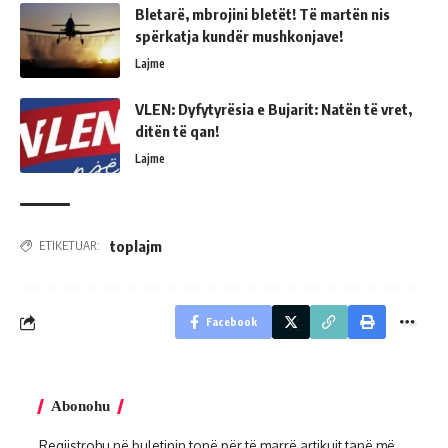
Bletarë, mbrojini bletët! Të martën nis
spërkatja kundër mushkonjave!
Lajme
VLEN: Dyfytyrësia e Bujarit: Natën të vret,
ditën të qan!
Lajme
toplajm
ETIKETUAR:
Facebook
Abonohu
Regjistrohu në buletinin tonë për të marrë artikujt tanë më