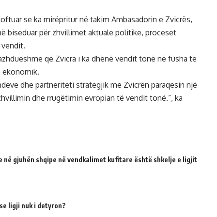
njoftuar se ka mirëpritur në takim Ambasadorin e Zvicrës,
 biseduar për zhvillimet aktuale politike, proceset
vendit.
azhdueshme që Zvicra i ka dhënë vendit tonë në fusha të
e ekonomik.
eve dhe partneriteti strategjik me Zvicrën paraqesin një
villimin dhe rrugëtimin evropian të vendit tonë.”, ka
 në gjuhën shqipe në vendkalimet kufitare është shkelje e ligjit
e ligji nuk i detyron?