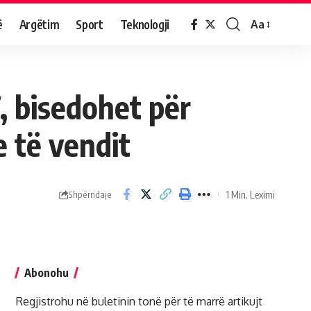
ë
Argëtim
Sport
Teknologji
Aa
, bisedohet për
e të vendit
1 Min. Leximi
Shpërndaje
Abonohu
Regjistrohu në buletinin tonë për të marrë artikujt