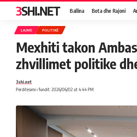
3SHI.NET
Ballina
Bota dhe Rajoni
A
LAJME
POLITIKË
Mexhiti takon Ambasa
zhvillimet politike d
3shi.net
Përditësimi i fundit: 2026/06/02 at 4:44 PM