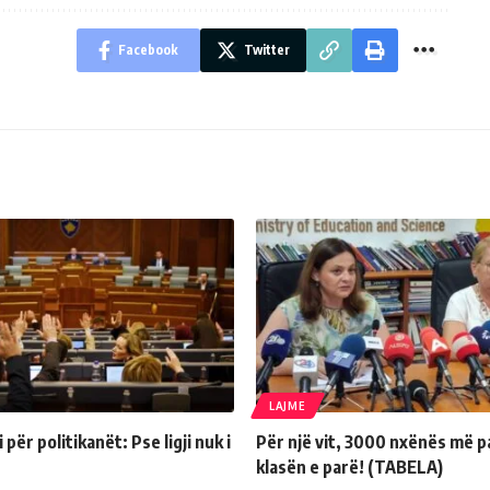
Facebook
Twitter
LAJME
për politikanët: Pse ligji nuk i
Për një vit, 3000 nxënës më p
klasën e parë! (TABELA)