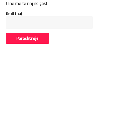
tanë më të rinj në çast!
Email-i juaj