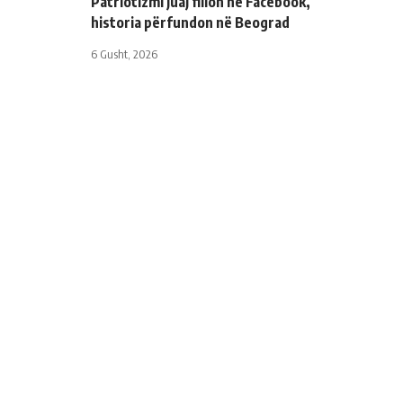
Patriotizmi juaj fillon në Facebook,
historia përfundon në Beograd
6 Gusht, 2026