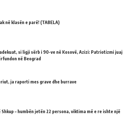
ak në klasën e parë! (TABELA)
dekuat, si ligji sërb i 90-ve në Kosovë, Azizi: Patriotizmi juaj
përfundon në Beograd
riut, ja raporti mes grave dhe burrave
 Shkup – humbën jetën 22 persona, viktima më e re ishte një