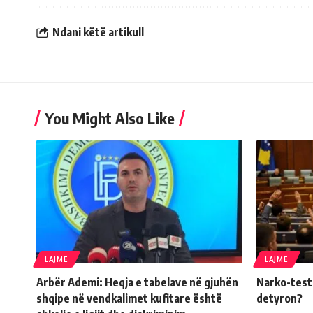
Ndani këtë artikull
You Might Also Like
LAJME
LAJME
Arbër Ademi: Heqja e tabelave në gjuhën
Narko-testi 
shqipe në vendkalimet kufitare është
detyron?