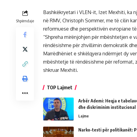
Bashkëkryetari i VLEN-it, Izet Mexhiti, ka 
në RMV, Christoph Sommer, me të cilin kanë
Shpërndaje
reformuese dhe perspektivën evropiane të 
“Shpreha mirënjohjen për mbështetjen e v
rëndësishme për zhvillimin demokratik dh
Marrëdhëniet e shkëlqyera ndërmjet dy vend
mbështetje të rëndësishme për reformat, zh
shkruar Mexhiti.
TOP Lajmet
Arbër Ademi: Heqja e tabelave
dhe diskriminim institucional
Lajme
Narko-testi për politikanët: Ps