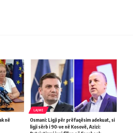
LAJME
ak në
Osmani: Ligji për prëfaqësim adekuat, si
ligji sërb i 90-ve në Kosovë, Azizi: