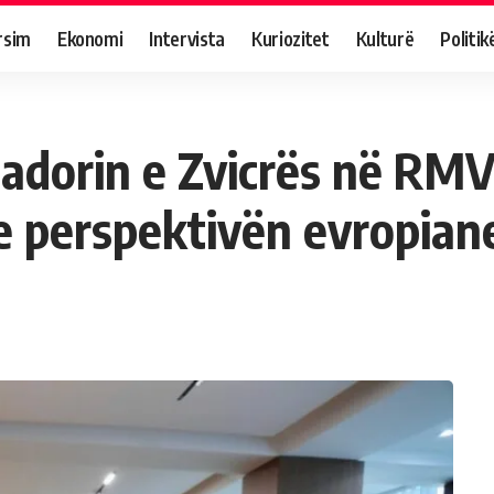
rsim
Ekonomi
Intervista
Kuriozitet
Kulturë
Politik
dorin e Zvicrës në RMV
he perspektivën evropian