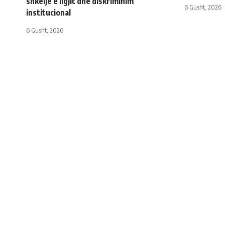
shkelje e ligjit dhe diskriminim
6 Gusht, 2026
institucional
6 Gusht, 2026