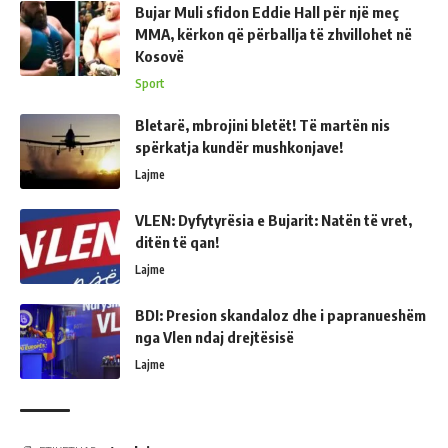
Bujar Muli sfidon Eddie Hall për një meç
MMA, kërkon që përballja të zhvillohet në
Kosovë
Sport
Bletarë, mbrojini bletët! Të martën nis
spërkatja kundër mushkonjave!
Lajme
VLEN: Dyfytyrësia e Bujarit: Natën të vret,
ditën të qan!
Lajme
BDI: Presion skandaloz dhe i papranueshëm
nga Vlen ndaj drejtësisë
Lajme