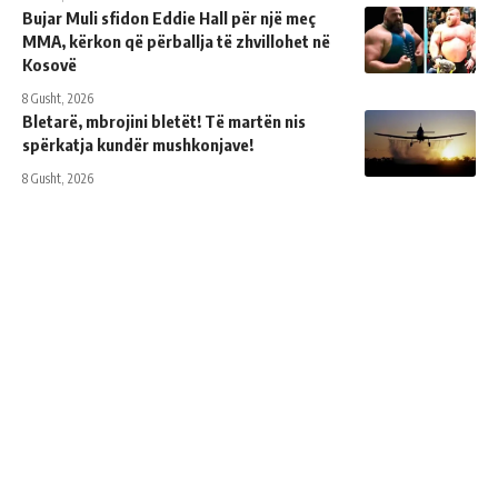
Bujar Muli sfidon Eddie Hall për një meç
MMA, kërkon që përballja të zhvillohet në
Kosovë
8 Gusht, 2026
Bletarë, mbrojini bletët! Të martën nis
spërkatja kundër mushkonjave!
8 Gusht, 2026