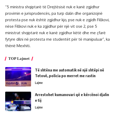
“5 ministra shqiptarë të Drejtësisë nuk e kanë zgjidhur
provimin e jurisprudencës, pa turp dalin dhe organizojnë
protesta pse nuk është zgjidhur kjo, pse nuk e zgjidh Fillkovi,
nëse Fillkovi nuk e ka zgjidhur për një vit ose 2, pse 5
ministrat shqiptarë nuk e kanë zgjidhur këtë dhe me çfarë
fytyre dilni në protesta me studentët për të manipuluar”, ka
thënë Mexhiti.
TOP Lajmet
Të shtëna me automatik në një shtëpi në
Tetovë, policia po merret me rastin
Lajme
Arrestohet kumanovari që e kërcënoi djalin
e tij
Lajme