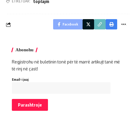
toplajm
ETIKETUAR:
Facebook
Abonohu
Regjistrohu në buletinin tonë për të marrë artikujt tanë më
të rinj në çast!
Email-i juaj