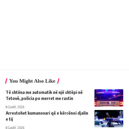
You Might Also Like
Të shtëna me automatik në një shtëpi në
Tetovë, policia po merret me rastin
8 Gusht, 2026
Arrestohet kumanovari që e kërcënoi djalin
e tij
8 Gusht, 2026