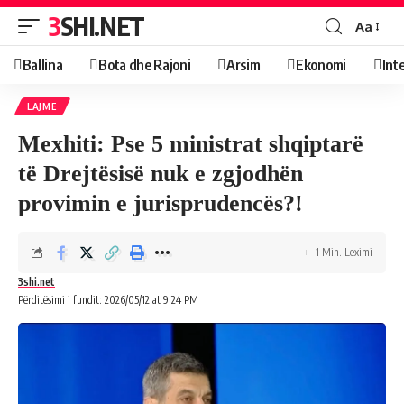
3SHI.NET
Aa
Ballina
Bota dhe Rajoni
Arsim
Ekonomi
Int
LAJME
Mexhiti: Pse 5 ministrat shqiptarë
të Drejtësisë nuk e zgjodhën
provimin e jurisprudencës?!
1 Min. Leximi
3shi.net
Përditësimi i fundit: 2026/05/12 at 9:24 PM