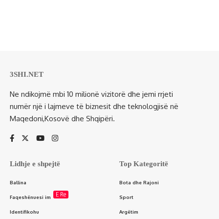
3SHI.NET
Ne ndikojmë mbi 10 milionë vizitorë dhe jemi rrjeti
numër një i lajmeve të biznesit dhe teknologjisë në
Maqedoni,Kosovë dhe Shqipëri.
Lidhje e shpejtë
Top Kategoritë
Ballina
Bota dhe Rajoni
E Re
Faqeshënuesi im
Sport
Identifikohu
Argëtim