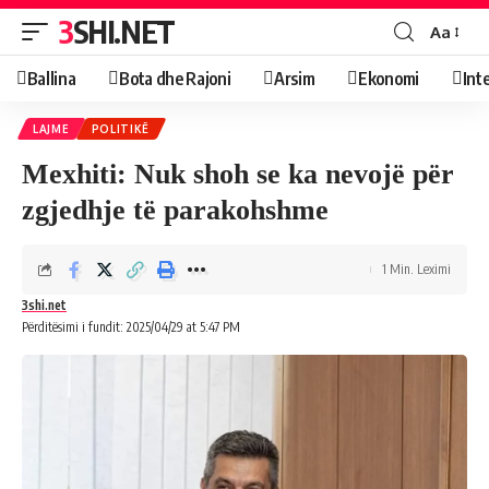
3SHI.NET
Aa
Ballina
Bota dhe Rajoni
Arsim
Ekonomi
Int
LAJME
POLITIKË
Mexhiti: Nuk shoh se ka nevojë për
zgjedhje të parakohshme
1 Min. Leximi
3shi.net
Përditësimi i fundit: 2025/04/29 at 5:47 PM