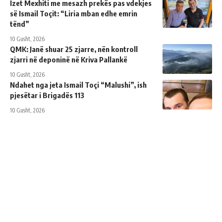
Izet Mexhiti me mesazh prekës pas vdekjes
së Ismail Toçit: “Liria mban edhe emrin
tënd”
10 Gusht, 2026
QMK: Janë shuar 25 zjarre, nën kontroll
zjarri në deponinë në Kriva Pallankë
10 Gusht, 2026
Ndahet nga jeta Ismail Toçi “Malushi”, ish
pjesëtar i Brigadës 113
10 Gusht, 2026