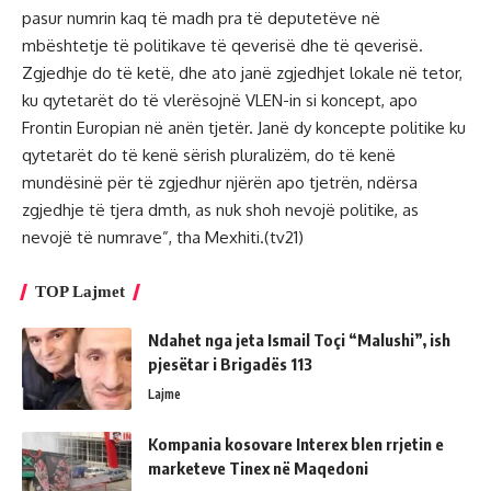
pasur numrin kaq të madh pra të deputetëve në
mbështetje të politikave të qeverisë dhe të qeverisë.
Zgjedhje do të ketë, dhe ato janë zgjedhjet lokale në tetor,
ku qytetarët do të vlerësojnë VLEN-in si koncept, apo
Frontin Europian në anën tjetër. Janë dy koncepte politike ku
qytetarët do të kenë sërish pluralizëm, do të kenë
mundësinë për të zgjedhur njërën apo tjetrën, ndërsa
zgjedhje të tjera dmth, as nuk shoh nevojë politike, as
nevojë të numrave”, tha Mexhiti.(tv21)
TOP Lajmet
Ndahet nga jeta Ismail Toçi “Malushi”, ish
pjesëtar i Brigadës 113
Lajme
Kompania kosovare Interex blen rrjetin e
marketeve Tinex në Maqedoni