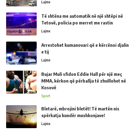
Lajme
Të shtëna me automatik në një shtëpi në
Tetovë, policia po merret me rastin
Lajme
Arrestohet kumanovari që e kërcënoi djalin
e tij
Lajme
Bujar Muli sfidon Eddie Hall për një meç
MMA, kërkon që përballja të zhvillohet në
Kosovë
Sport
Bletarë, mbrojini bletët! Të martën nis
spërkatja kundër mushkonjave!
Lajme