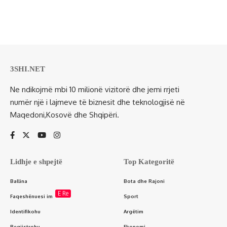
3SHI.NET
Ne ndikojmë mbi 10 milionë vizitorë dhe jemi rrjeti
numër një i lajmeve të biznesit dhe teknologjisë në
Maqedoni,Kosovë dhe Shqipëri.
Lidhje e shpejtë
Top Kategoritë
Ballina
Bota dhe Rajoni
E Re
Faqeshënuesi im
Sport
Identifikohu
Argëtim
Regjistrohu
Ekonomi