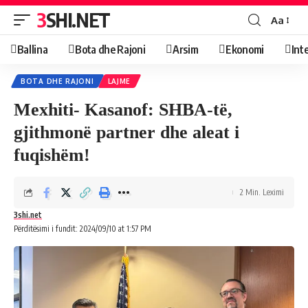
3SHI.NET
Aa
Ballina
Bota dhe Rajoni
Arsim
Ekonomi
Int
BOTA DHE RAJONI
LAJME
Mexhiti- Kasanof: SHBA-të,
gjithmonë partner dhe aleat i
fuqishëm!
2 Min. Leximi
3shi.net
Përditësimi i fundit: 2024/09/10 at 1:57 PM