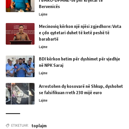
Bervenicës
Lajme
Mecinoviq kërkon një njësi zgjedhore: Vota
e çdo qytetari duhet të ketë peshë të
barabartë
Lajme
BDI kërkon hetim për dyshimet për vjedhje
në NPK Saraj
Lajme
Arrestohen dy kosovarë në Shkup, dyshohet
se falsifikuan rreth 230 mijë euro
Lajme
toplajm
ETIKETUAR: