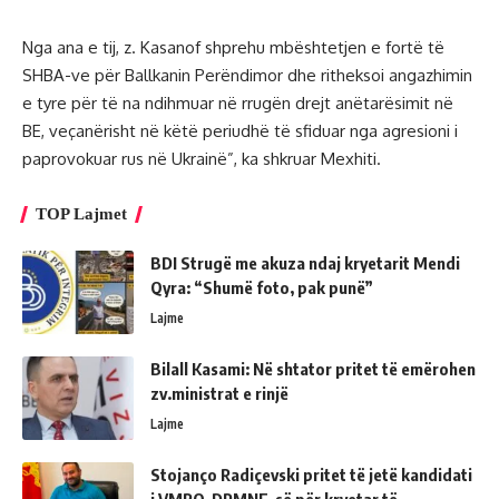
Nga ana e tij, z. Kasanof shprehu mbështetjen e fortë të
SHBA-ve për Ballkanin Perëndimor dhe ritheksoi angazhimin
e tyre për të na ndihmuar në rrugën drejt anëtarësimit në
BE, veçanërisht në këtë periudhë të sfiduar nga agresioni i
paprovokuar rus në Ukrainë”, ka shkruar Mexhiti.
TOP Lajmet
BDI Strugë me akuza ndaj kryetarit Mendi
Qyra: “Shumë foto, pak punë”
Lajme
Bilall Kasami: Në shtator pritet të emërohen
zv.ministrat e rinjë
Lajme
Stojanço Radiçevski pritet të jetë kandidati
i VMRO-DPMNE-së për kryetar të