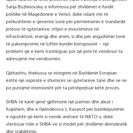
Sanja Bozhinovska, e informova për zhvillimet e fundit
politike në Maqedoninë e Veriut, duke ndarë me të
përkushtimin e qeverisë sonë për përmirësimin e standardit
jetësor të qytetarëve, rritjen e investimeve në
infrastrukturë, energji dhe arsim, si dhe për angazhimin tonë
të pakompromis në luftën kundër korrupsionit – një
problem që e kemi trashëguar, por që jemi të vendosur ta
adresojmë me vendosmëri.
Gjithashtu, theksova se integrimi në Bashkimin Evropian
është një aspiratë e shumicës së qytetarëve tanë dhe se ne
po punojmë intensivisht për ta përshpejtuar këtë proces.
SHBA-të kanë qenë gjithmonë një partner dhe aleat i
fuqishëm, dhe e falënderova z. Kasanof për bashkëpunimin
e ngushtë që kemi si vende anëtare të NATO-s, duke
vlerësuar rolin e SHBA-ve si model për zhvillimin demokratik
dhe stabilitetin.