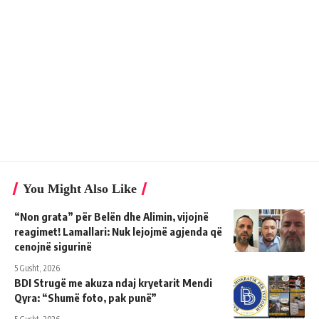
You Might Also Like
“Non grata” për Belën dhe Alimin, vijojnë
reagimet! Lamallari: Nuk lejojmë agjenda që
cenojnë sigurinë
5 Gusht, 2026
BDI Strugë me akuza ndaj kryetarit Mendi
Qyra: “Shumë foto, pak punë”