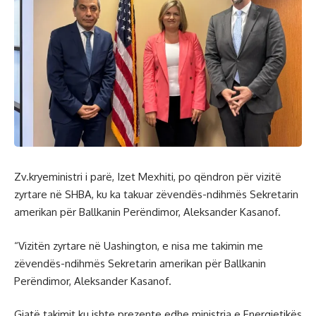
Zv.kryeministri i parë, Izet Mexhiti, po qëndron për vizitë
zyrtare në SHBA, ku ka takuar zëvendës-ndihmës Sekretarin
amerikan për Ballkanin Perëndimor, Aleksander Kasanof.
“Vizitën zyrtare në Uashington, e nisa me takimin me
zëvendës-ndihmës Sekretarin amerikan për Ballkanin
Perëndimor, Aleksander Kasanof.
Gjatë takimit ku ishte prezente edhe ministrja e Energjetikës