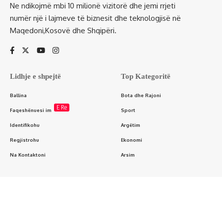
Ne ndikojmë mbi 10 milionë vizitorë dhe jemi rrjeti
numër një i lajmeve të biznesit dhe teknologjisë në
Maqedoni,Kosovë dhe Shqipëri.
Lidhje e shpejtë
Top Kategoritë
Ballina
Bota dhe Rajoni
E Re
Faqeshënuesi im
Sport
Identifikohu
Argëtim
Regjistrohu
Ekonomi
Na Kontaktoni
Arsim