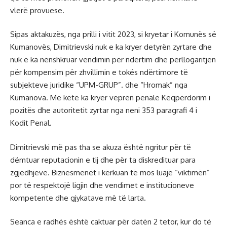
vlerë provuese.
Sipas aktakuzës, nga prilli i vitit 2023, si kryetar i Komunës së
Kumanovës, Dimitrievski nuk e ka kryer detyrën zyrtare dhe
nuk e ka nënshkruar vendimin për ndërtim dhe përllogaritjen
për kompensim për zhvillimin e tokës ndërtimore të
subjekteve juridike “UPM-GRUP”. dhe “Hromak” nga
Kumanova. Me këtë ka kryer veprën penale Keqpërdorim i
pozitës dhe autoritetit zyrtar nga neni 353 paragrafi 4 i
Kodit Penal.
Dimitrievski më pas tha se akuza është ngritur për të
dëmtuar reputacionin e tij dhe për ta diskredituar para
zgjedhjeve. Biznesmenët i kërkuan të mos luajë “viktimën”
por të respektojë ligjin dhe vendimet e institucioneve
kompetente dhe gjykatave më të larta.
Seanca e radhës është caktuar për datën 2 tetor, kur do të