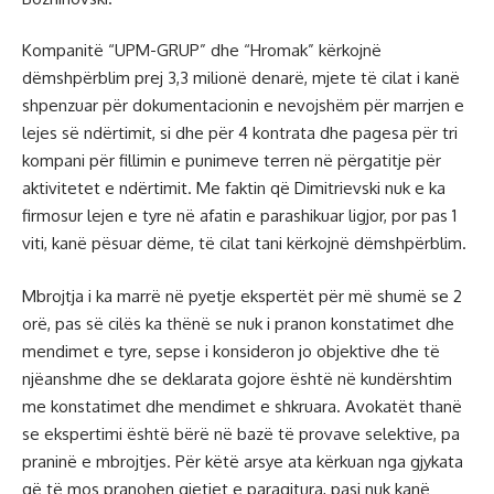
Kompanitë “UPM-GRUP” dhe “Hromak” kërkojnë
dëmshpërblim prej 3,3 milionë denarë, mjete të cilat i kanë
shpenzuar për dokumentacionin e nevojshëm për marrjen e
lejes së ndërtimit, si dhe për 4 kontrata dhe pagesa për tri
kompani për fillimin e punimeve terren në përgatitje për
aktivitetet e ndërtimit. Me faktin që Dimitrievski nuk e ka
firmosur lejen e tyre në afatin e parashikuar ligjor, por pas 1
viti, kanë pësuar dëme, të cilat tani kërkojnë dëmshpërblim.
Mbrojtja i ka marrë në pyetje ekspertët për më shumë se 2
orë, pas së cilës ka thënë se nuk i pranon konstatimet dhe
mendimet e tyre, sepse i konsideron jo objektive dhe të
njëanshme dhe se deklarata gojore është në kundërshtim
me konstatimet dhe mendimet e shkruara. Avokatët thanë
se ekspertimi është bërë në bazë të provave selektive, pa
praninë e mbrojtjes. Për këtë arsye ata kërkuan nga gjykata
që të mos pranohen gjetjet e paraqitura, pasi nuk kanë