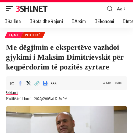
3SHI.NET
Aa
Ballina
Bota dhe Rajoni
Arsim
Ekonomi
Int
LAJME
POLITIKË
Me dëgjimin e ekspertëve vazhdoi
gjykimi i Maksim Dimitrievskit për
keqpërdorim të pozitës zyrtare
4 Min. Leximi
3shi.net
Përditësimi i fundit: 2024/09/05 at 12:54 PM