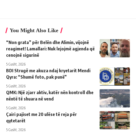
You Might Also Like
“Non grata” për Belën dhe Alimin, vijojnë
reagimet! Lamallari: Nuk lejojmë agjenda që
cenojnë sigurinë
5 Gusht, 2026
BDI Strugë me akuza ndaj kryetarit Mendi
Qyra: “Shumë foto, pak punë”
5 Gusht, 2026
QMK: Një zjarr aktiv, katër nën kontroll dhe
nëntë të shuara në vend
5 Gusht, 2026
Çairi pajiset me 20 ulëse të reja për
qytetarët
5 Gusht, 2026