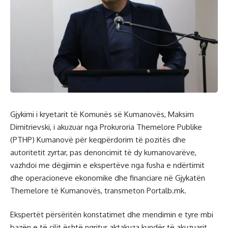
Gjykimi i kryetarit të Komunës së Kumanovës, Maksim
Dimitrievski, i akuzuar nga Prokuroria Themelore Publike
(PTHP) Kumanovë për keqpërdorim të pozitës dhe
autoritetit zyrtar, pas denoncimit të dy kumanovarëve,
vazhdoi me dëgjimin e ekspertëve nga fusha e ndërtimit
dhe operacioneve ekonomike dhe financiare në Gjykatën
Themelore të Kumanovës, transmeton Portalb.mk.
Ekspertët përsëritën konstatimet dhe mendimin e tyre mbi
bazën e të cilit është ngritur aktakuza kundër të akuzuarit