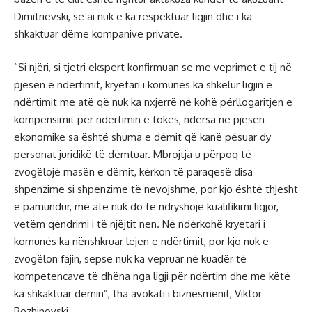
Dimitrievski, se ai nuk e ka respektuar ligjin dhe i ka
shkaktuar dëme kompanive private.
“Si njëri, si tjetri ekspert konfirmuan se me veprimet e tij në
pjesën e ndërtimit, kryetari i komunës ka shkelur ligjin e
ndërtimit me atë që nuk ka nxjerrë në kohë përllogaritjen e
kompensimit për ndërtimin e tokës, ndërsa në pjesën
ekonomike sa është shuma e dëmit që kanë pësuar dy
personat juridikë të dëmtuar. Mbrojtja u përpoq të
zvogëlojë masën e dëmit, kërkon të paraqesë disa
shpenzime si shpenzime të nevojshme, por kjo është thjesht
e pamundur, me atë nuk do të ndryshojë kualifikimi ligjor,
vetëm qëndrimi i të njëjtit nen. Në ndërkohë kryetari i
komunës ka nënshkruar lejen e ndërtimit, por kjo nuk e
zvogëlon fajin, sepse nuk ka vepruar në kuadër të
kompetencave të dhëna nga ligji për ndërtim dhe me këtë
ka shkaktuar dëmin”, tha avokati i biznesmenit, Viktor
Bozhinovski.