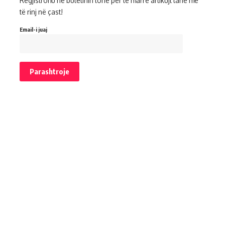
Regjistrohu në buletinin tonë për të marrë artikujt tanë më
të rinj në çast!
Email-i juaj