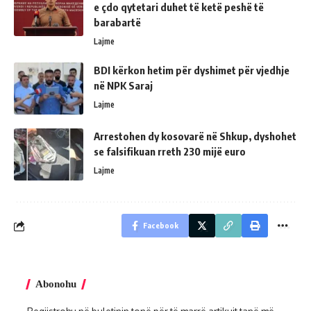
e çdo qytetari duhet të ketë peshë të
barabartë
Lajme
BDI kërkon hetim për dyshimet për vjedhje
në NPK Saraj
Lajme
Arrestohen dy kosovarë në Shkup, dyshohet
se falsifikuan rreth 230 mijë euro
Lajme
Facebook
Abonohu