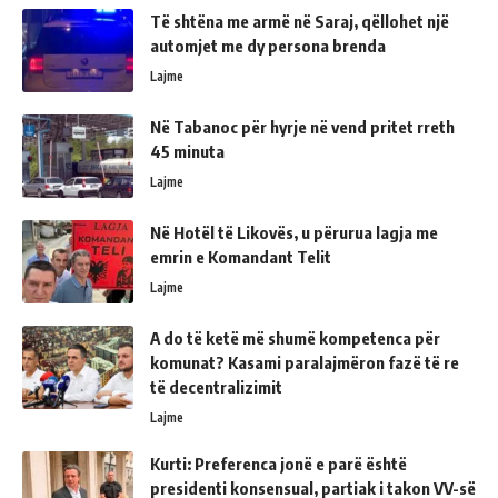
Të shtëna me armë në Saraj, qëllohet një
automjet me dy persona brenda
Lajme
Në Tabanoc për hyrje në vend pritet rreth
45 minuta
Lajme
Në Hotël të Likovës, u përurua lagja me
emrin e Komandant Telit
Lajme
A do të ketë më shumë kompetenca për
komunat? Kasami paralajmëron fazë të re
të decentralizimit
Lajme
Kurti: Preferenca jonë e parë është
presidenti konsensual, partiak i takon VV-së