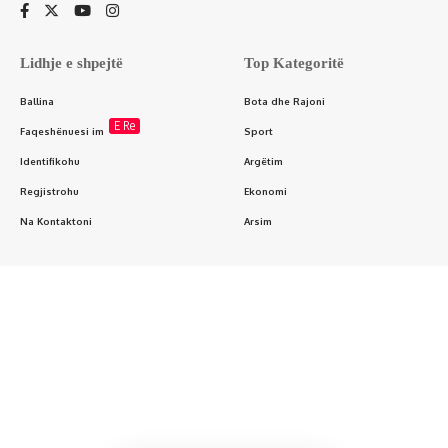
Lidhje e shpejtë
Top Kategoritë
Ballina
Bota dhe Rajoni
E Re
Faqeshënuesi im
Sport
Identifikohu
Argëtim
Regjistrohu
Ekonomi
Na Kontaktoni
Arsim