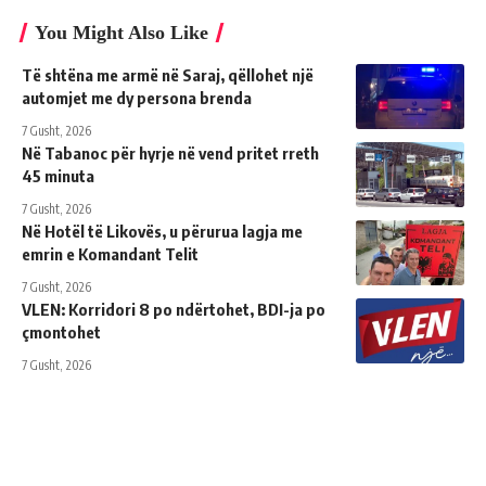
You Might Also Like
Të shtëna me armë në Saraj, qëllohet një
automjet me dy persona brenda
7 Gusht, 2026
Në Tabanoc për hyrje në vend pritet rreth
45 minuta
7 Gusht, 2026
Në Hotël të Likovës, u përurua lagja me
emrin e Komandant Telit
7 Gusht, 2026
VLEN: Korridori 8 po ndërtohet, BDI-ja po
çmontohet
7 Gusht, 2026