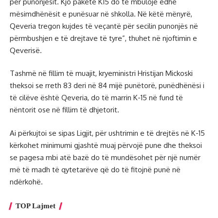
për punonjësit. Kjo paketë K15 do të mbulojë edhe
mësimdhënësit e punësuar në shkolla. Në këtë mënyrë,
Qeveria tregon kujdes të veçantë për secilin punonjës në
përmbushjen e të drejtave të tyre”, thuhet në njoftimin e
Qeverisë.
Tashmë në fillim të muajit, kryeministri Hristijan Mickoski
theksoi se rreth 83 deri në 84 mijë punëtorë, punëdhënësi i
të cilëve është Qeveria, do të marrin K-15 në fund të
nëntorit ose në fillim të dhjetorit.
Ai përkujtoi se sipas Ligjit, për ushtrimin e të drejtës në K-15
kërkohet minimumi gjashtë muaj përvojë pune dhe theksoi
se pagesa mbi atë bazë do të mundësohet për një numër
më të madh të qytetarëve që do të fitojnë punë në
ndërkohë.
TOP Lajmet