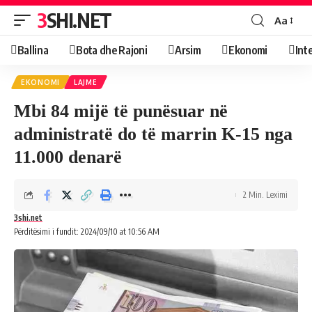
3SHI.NET
Aa
Ballina
Bota dhe Rajoni
Arsim
Ekonomi
Int
EKONOMI
LAJME
Mbi 84 mijë të punësuar në
administratë do të marrin K-15 nga
11.000 denarë
2 Min. Leximi
3shi.net
Përditësimi i fundit: 2024/09/10 at 10:56 AM