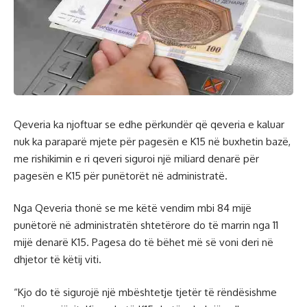
Qeveria ka njoftuar se edhe përkundër që qeveria e kaluar
nuk ka paraparë mjete për pagesën e K15 në buxhetin bazë,
me rishikimin e ri qeveri siguroi një miliard denarë për
pagesën e K15 për punëtorët në administratë.
Nga Qeveria thonë se me këtë vendim mbi 84 mijë
punëtorë në administratën shtetërore do të marrin nga 11
mijë denarë K15. Pagesa do të bëhet më së voni deri në
dhjetor të këtij viti.
“Kjo do të sigurojë një mbështetje tjetër të rëndësishme