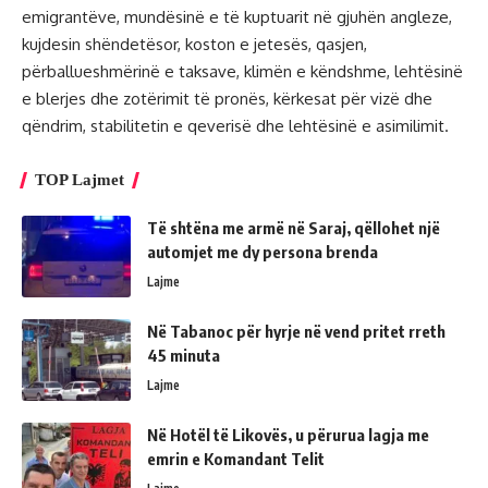
emigrantëve, mundësinë e të kuptuarit në gjuhën angleze,
kujdesin shëndetësor, koston e jetesës, qasjen,
përballueshmërinë e taksave, klimën e këndshme, lehtësinë
e blerjes dhe zotërimit të pronës, kërkesat për vizë dhe
qëndrim, stabilitetin e qeverisë dhe lehtësinë e asimilimit.
TOP Lajmet
Të shtëna me armë në Saraj, qëllohet një
automjet me dy persona brenda
Lajme
Në Tabanoc për hyrje në vend pritet rreth
45 minuta
Lajme
Në Hotël të Likovës, u përurua lagja me
emrin e Komandant Telit