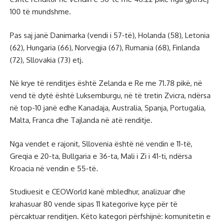
100 të mundshme.
Pas saj janë Danimarka (vendi i 57-të), Holanda (58), Letonia
(62), Hungaria (66), Norvegjia (67), Rumania (68), Finlanda
(72), Sllovakia (73) etj.
Në krye të renditjes është Zelanda e Re me 71.78 pikë, në
vend të dytë është Luksemburgu, në të tretin Zvicra, ndërsa
në top-10 janë edhe Kanadaja, Australia, Spanja, Portugalia,
Malta, Franca dhe Tajlanda në atë renditje.
Nga vendet e rajonit, Sllovenia është në vendin e 11-të,
Greqia e 20-ta, Bullgaria e 36-ta, Mali i Zi i 41-ti, ndërsa
Kroacia në vendin e 55-të.
Studiuesit e CEOWorld kanë mbledhur, analizuar dhe
krahasuar 80 vende sipas 11 kategorive kyçe për të
përcaktuar renditjen. Këto kategori përfshijnë: komunitetin e