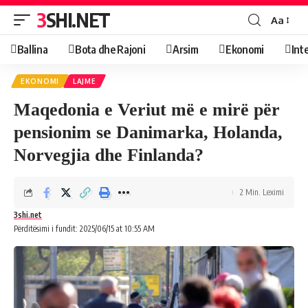
3SHI.NET
Aa
Ballina
Bota dhe Rajoni
Arsim
Ekonomi
Int
EKONOMI
LAJME
Maqedonia e Veriut më e mirë për
pensionim se Danimarka, Holanda,
Norvegjia dhe Finlanda?
2 Min. Leximi
3shi.net
Përditësimi i fundit: 2025/06/15 at 10:55 AM