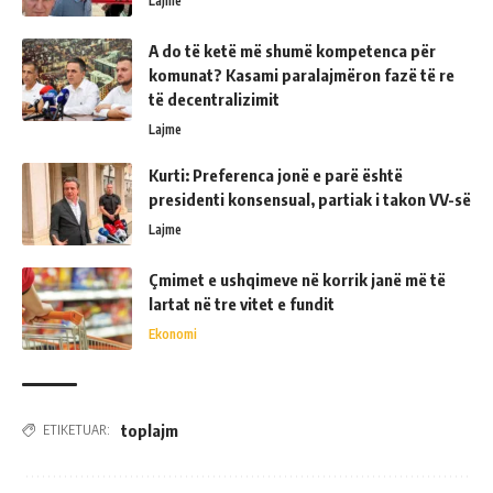
Lajme
A do të ketë më shumë kompetenca për
komunat? Kasami paralajmëron fazë të re
të decentralizimit
Lajme
Kurti: Preferenca jonë e parë është
presidenti konsensual, partiak i takon VV-së
Lajme
Çmimet e ushqimeve në korrik janë më të
lartat në tre vitet e fundit
Ekonomi
toplajm
ETIKETUAR: