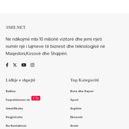
3SHI.NET
Ne ndikojmë mbi 10 milionë vizitorë dhe jemi rrjeti
numër një i lajmeve të biznesit dhe teknologjisë në
Maqedoni,Kosovë dhe Shqipëri.
Lidhje e shpejtë
Top Kategoritë
Ballina
Bota dhe Rajoni
E Re
Faqeshënuesi im
Sport
Identifikohu
Argëtim
Regjistrohu
Ekonomi
Na Kontaktoni
Arsim