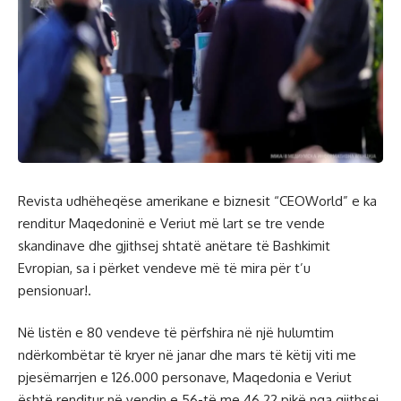
Revista udhëheqëse amerikane e biznesit “CEOWorld” e ka
renditur Maqedoninë e Veriut më lart se tre vende
skandinave dhe gjithsej shtatë anëtare të Bashkimit
Evropian, sa i përket vendeve më të mira për t’u
pensionuar!.
Në listën e 80 vendeve të përfshira në një hulumtim
ndërkombëtar të kryer në janar dhe mars të këtij viti me
pjesëmarrjen e 126.000 personave, Maqedonia e Veriut
është renditur në vendin e 56-të me 46.22 pikë nga gjithsej