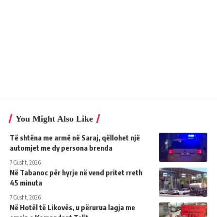
You Might Also Like
Të shtëna me armë në Saraj, qëllohet një
automjet me dy persona brenda
7 Gusht, 2026
Në Tabanoc për hyrje në vend pritet rreth
45 minuta
7 Gusht, 2026
Në Hotël të Likovës, u përurua lagja me