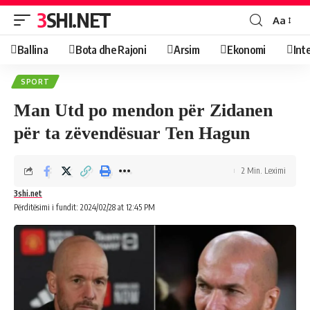
3SHI.NET
Aa
Ballina
Bota dhe Rajoni
Arsim
Ekonomi
Int
SPORT
Man Utd po mendon për Zidanen
për ta zëvendësuar Ten Hagun
2 Min. Leximi
3shi.net
Përditësimi i fundit: 2024/02/28 at 12:45 PM