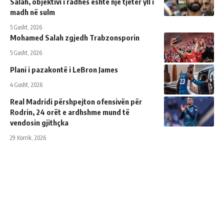
Salah, objektivi i radhës është një tjetër yll i
madh në sulm
5 Gusht, 2026
Mohamed Salah zgjedh Trabzonsporin
5 Gusht, 2026
Plani i pazakontë i LeBron James
4 Gusht, 2026
Real Madridi përshpejton ofensivën për
Rodrin, 24 orët e ardhshme mund të
vendosin gjithçka
29 Korrik, 2026