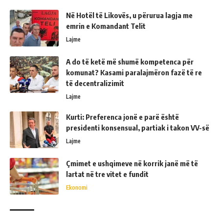
Në Hotël të Likovës, u përurua lagja me
emrin e Komandant Telit
Lajme
A do të ketë më shumë kompetenca për
komunat? Kasami paralajmëron fazë të re
të decentralizimit
Lajme
Kurti: Preferenca jonë e parë është
presidenti konsensual, partiak i takon VV-së
Lajme
Çmimet e ushqimeve në korrik janë më të
lartat në tre vitet e fundit
Ekonomi