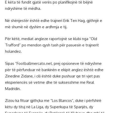
E këta të fundit gjatë verës po planifikojnë të bëjnë
ndryshime të mëdha.
Në shënjestër është edhe trajneri Erik Ten Hag, gjithnjë e
më shumë në dyshim e ardhmja e tij.
Për këtë, mediat angleze raportojnë se klubi nga “Old
Trafford” po mendon qysh tash për pasuesin e trajnerit
holandez.
Sipas “Footballmercato.net, prej opsioneve të ndryshme
për të përfunduar në bankinën e ekipit anglez është edhe
Zinedine Zidane, i cili është duke pushuar qe tri vjet pas
eksperiencës së vetme dhe të suksesshme me Real
Madridin.
Zizou ka fituar gjithçka me “Los Blancos”, duke i përfshirë
këtu dy tituj në La Liga, dy Superkupa të Spanjës, dy