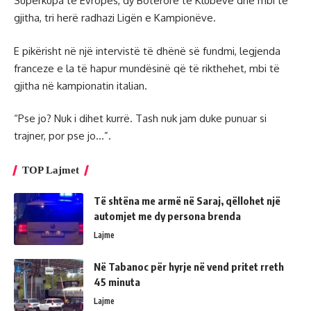
Superkupa të Evropës, dy Botërorë të Klubeve dhe mbi të
gjitha, tri herë radhazi Ligën e Kampionëve.
E pikërisht në një intervistë të dhënë së fundmi, legjenda
franceze e la të hapur mundësinë që të rikthehet, mbi të
gjitha në kampionatin italian.
“Pse jo? Nuk i dihet kurrë. Tash nuk jam duke punuar si
trajner, por pse jo…”.
TOP Lajmet
Të shtëna me armë në Saraj, qëllohet një
automjet me dy persona brenda
Lajme
Në Tabanoc për hyrje në vend pritet rreth
45 minuta
Lajme