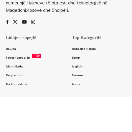
numër një i lajmeve të biznesit dhe teknologjisë në
Maqedoni,Kosovë dhe Shqipëri.
Lidhje e shpejtë
Top Kategoritë
Ballina
Bota dhe Rajoni
E Re
Faqeshënuesi im
Sport
Identifikohu
Argëtim
Regjistrohu
Ekonomi
Na Kontaktoni
Arsim