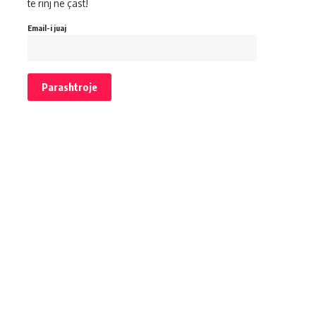
të rinj në çast!
Email-i juaj