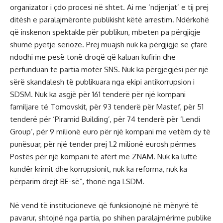
organizator i çdo procesi në shtet. Ai me ‘ndjenjat’ e tij prej
ditësh e paralajmëronte publikisht këtë arrestim. Ndërkohë
që inskenon spektakle për publikun, mbeten pa përgjigje
shumë pyetje serioze. Prej muajsh nuk ka përgjigje se çfarë
ndodhi me pesë tonë drogë që kaluan kufirin dhe
përfunduan te partia motër SNS. Nuk ka përgjegjësi për një
sërë skandalesh të publikuara nga ekipi antikorrupsion i
SDSM. Nuk ka asgjë për 161 tenderë për një kompani
familjare të Tomovskit, për 93 tenderë për Mastef, për 51
tenderë për ‘Piramid Building’, për 74 tenderë për ‘Lendi
Group’, për 9 milionë euro për një kompani me vetëm dy të
punësuar, për një tender prej 1.2 milionë eurosh përmes
Postës për një kompani të afërt me ZNAM. Nuk ka luftë
kundër krimit dhe korrupsionit, nuk ka reforma, nuk ka
përparim drejt BE-së”, thonë nga LSDM.
Në vend të institucioneve që funksionojnë në mënyrë të
pavarur, shtojnë nga partia, po shihen paralajmërime publike