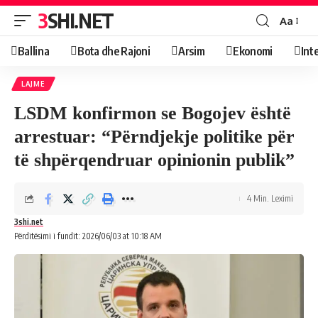
3SHI.NET
Aa
Ballina
Bota dhe Rajoni
Arsim
Ekonomi
Int
LAJME
LSDM konfirmon se Bogojev është
arrestuar: “Përndjekje politike për
të shpërqendruar opinionin publik”
4 Min. Leximi
3shi.net
Përditësimi i fundit: 2026/06/03 at 10:18 AM