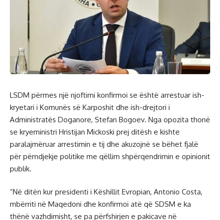
LSDM përmes një njoftimi konfirmoi se është arrestuar ish-
kryetari i Komunës së Karposhit dhe ish-drejtori i
Administratës Doganore, Stefan Bogoev. Nga opozita thonë
se kryeministri Hristijan Mickoski prej ditësh e kishte
paralajmëruar arrestimin e tij dhe akuzojnë se bëhet fjalë
për përndjekje politike me qëllim shpërqendrimin e opinionit
publik.
“Në ditën kur presidenti i Këshillit Evropian, Antonio Costa,
mbërriti në Maqedoni dhe konfirmoi atë që SDSM e ka
thënë vazhdimisht, se pa përfshirjen e pakicave në