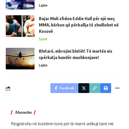
Lajme
Bujar Muli sfidon Eddie Hall për një meç
MMA, kërkon që përballja të zhvillohet në
Kosovë
Sport
Bletarë, mbrojini bletët! Të martën nis
spërkatja kundër mushkonjave!
Lajme
Facebook
Abonohu
Regjistrohu në buletinin tonë për të marrë artikujt tanë më