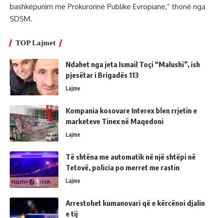
bashkëpunim me Prokurorinë Publike Evropiane,” thonë nga
SDSM.
TOP Lajmet
Ndahet nga jeta Ismail Toçi “Malushi”, ish
pjesëtar i Brigadës 113
Lajme
Kompania kosovare Interex blen rrjetin e
marketeve Tinex në Maqedoni
Lajme
Të shtëna me automatik në një shtëpi në
Tetovë, policia po merret me rastin
Lajme
Arrestohet kumanovari që e kërcënoi djalin
e tij