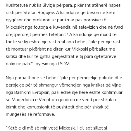
Kushtetutë nuk ka lëvizje përpara, pikërisht atëherë hapet
rasti për Stefan Bogojev. A ka ndonjë që beson në këtë
gjyqësor dhe prokurori të partizuar pas porosive të
Mickoskit nga foltorja e Kuvendit, në televizion dhe në fund
drejtpërdrejt përmes telefonit? A ka ndonjë që mund të
thotë se ky është një rast real apo bëhet fjalë për një rast
të montuar pikërisht në ditën kur Mickoski përballet me
kritika dhe kur të gjitha gënjeshtrat e tij para qytetarëve
dalin në pah?”, pyesin nga LSDM.
Nga partia thonë se bëhet fjalë për përndjekje politike dhe
përpjekje për të shmangur vëmendjen nga kritikat që vijnë
nga Bashkimi Evropian, pasi edhe një herë është konfirmuar
se Maqedonia e Veriut po qëndron në vend për shkak të
krimit dhe korrupsionit të pushtetit dhe për shkak të
mungesës së reformave.
“Këtë e di më së miri vetë Mickoski, i cili sot sillet si