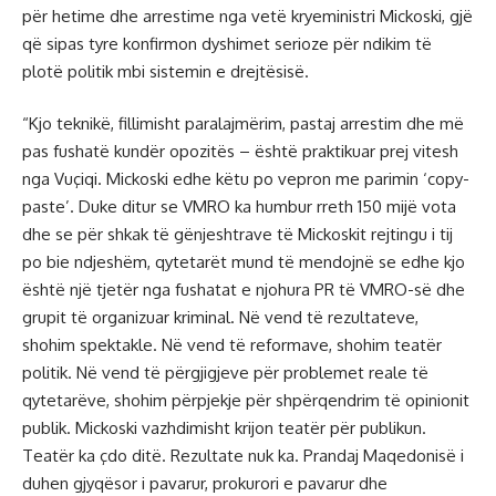
për hetime dhe arrestime nga vetë kryeministri Mickoski, gjë
që sipas tyre konfirmon dyshimet serioze për ndikim të
plotë politik mbi sistemin e drejtësisë.
“Kjo teknikë, fillimisht paralajmërim, pastaj arrestim dhe më
pas fushatë kundër opozitës – është praktikuar prej vitesh
nga Vuçiqi. Mickoski edhe këtu po vepron me parimin ‘copy-
paste’. Duke ditur se VMRO ka humbur rreth 150 mijë vota
dhe se për shkak të gënjeshtrave të Mickoskit rejtingu i tij
po bie ndjeshëm, qytetarët mund të mendojnë se edhe kjo
është një tjetër nga fushatat e njohura PR të VMRO-së dhe
grupit të organizuar kriminal. Në vend të rezultateve,
shohim spektakle. Në vend të reformave, shohim teatër
politik. Në vend të përgjigjeve për problemet reale të
qytetarëve, shohim përpjekje për shpërqendrim të opinionit
publik. Mickoski vazhdimisht krijon teatër për publikun.
Teatër ka çdo ditë. Rezultate nuk ka. Prandaj Maqedonisë i
duhen gjyqësor i pavarur, prokurori e pavarur dhe