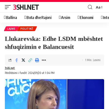
3SHI.NET
Aa
Ballina
Bota dhe Rajoni
Arsim
Ekonomi
Int
LAJME
POLITIKË
Llukarevska: Edhe LSDM mbështet
shfuqizimin e Balancuesit
1 Min. Leximi
3shi.net
Përditësimi i fundit: 2024/09/20 at 1:04 PM