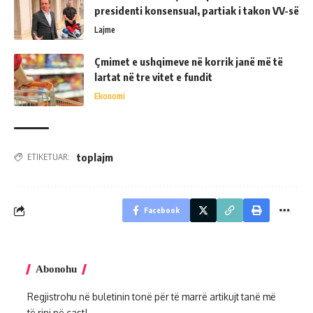
presidenti konsensual, partiak i takon VV-së
Lajme
Çmimet e ushqimeve në korrik janë më të
lartat në tre vitet e fundit
Ekonomi
toplajm
ETIKETUAR:
Facebook
Abonohu
Regjistrohu në buletinin tonë për të marrë artikujt tanë më
të rinj në çast!