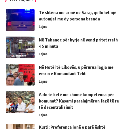
Të shtëna me armë në Saraj, qëllohet një
automjet me dy persona brenda
Lajme
Në Tabanoc për hyrje në vend pritet rreth
45 minuta
Lajme
Në Hotël të Likovës, u përurua lagja me
emrin e Komandant Telit
Lajme
A do të ketë më shumë kompetenca për
komunat? Kasami paralajmëron fazë të re
të decentralizimit
Lajme
Kurti: Preferenca jonë e parë është