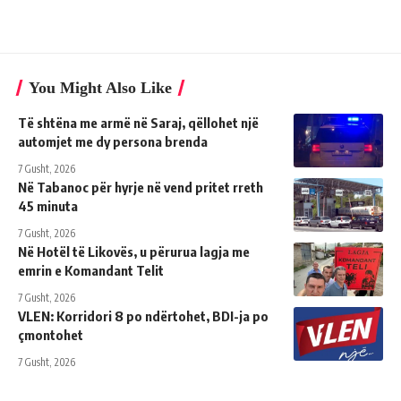
You Might Also Like
Të shtëna me armë në Saraj, qëllohet një
automjet me dy persona brenda
7 Gusht, 2026
Në Tabanoc për hyrje në vend pritet rreth
45 minuta
7 Gusht, 2026
Në Hotël të Likovës, u përurua lagja me
emrin e Komandant Telit
7 Gusht, 2026
VLEN: Korridori 8 po ndërtohet, BDI-ja po
çmontohet
7 Gusht, 2026