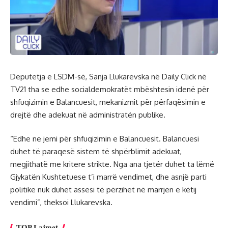
Deputetja e LSDM-së, Sanja Llukarevska në Daily Click në
TV21 tha se edhe socialdemokratët mbështesin idenë për
shfuqizimin e Balancuesit, mekanizmit për përfaqësimin e
drejtë dhe adekuat në administratën publike.
“Edhe ne jemi për shfuqizimin e Balancuesit. Balancuesi
duhet të paraqesë sistem të shpërblimit adekuat,
megjithatë me kritere strikte. Nga ana tjetër duhet ta lëmë
Gjykatën Kushtetuese t’i marrë vendimet, dhe asnjë parti
politike nuk duhet assesi të përzihet në marrjen e këtij
vendimi”, theksoi Llukarevska.
TOP Lajmet