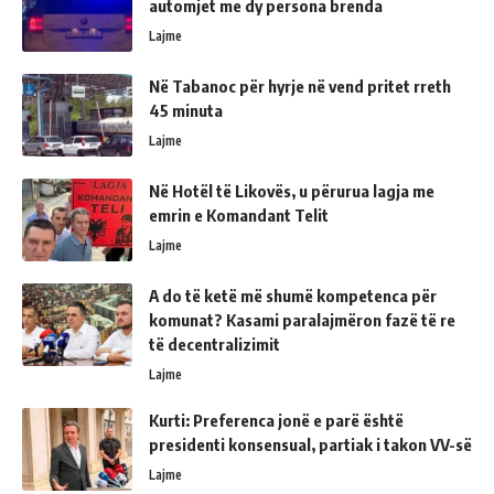
automjet me dy persona brenda
Lajme
Në Tabanoc për hyrje në vend pritet rreth
45 minuta
Lajme
Në Hotël të Likovës, u përurua lagja me
emrin e Komandant Telit
Lajme
A do të ketë më shumë kompetenca për
komunat? Kasami paralajmëron fazë të re
të decentralizimit
Lajme
Kurti: Preferenca jonë e parë është
presidenti konsensual, partiak i takon VV-së
Lajme