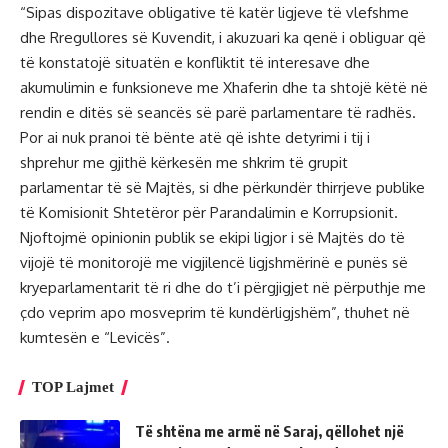
“Sipas dispozitave obligative të katër ligjeve të vlefshme
dhe Rregullores së Kuvendit, i akuzuari ka qenë i obliguar që
të konstatojë situatën e konfliktit të interesave dhe
akumulimin e funksioneve me Xhaferin dhe ta shtojë këtë në
rendin e ditës së seancës së parë parlamentare të radhës.
Por ai nuk pranoi të bënte atë që ishte detyrimi i tij i
shprehur me gjithë kërkesën me shkrim të grupit
parlamentar të së Majtës, si dhe përkundër thirrjeve publike
të Komisionit Shtetëror për Parandalimin e Korrupsionit.
Njoftojmë opinionin publik se ekipi ligjor i së Majtës do të
vijojë të monitorojë me vigjilencë ligjshmërinë e punës së
kryeparlamentarit të ri dhe do t’i përgjigjet në përputhje me
çdo veprim apo mosveprim të kundërligjshëm”, thuhet në
kumtesën e “Levicës”.
TOP Lajmet
Të shtëna me armë në Saraj, qëllohet një