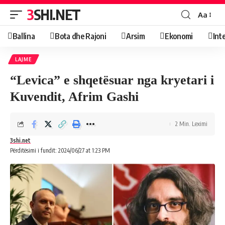
3SHI.NET
Aa
Ballina
Bota dhe Rajoni
Arsim
Ekonomi
Int
LAJME
“Levica” e shqetësuar nga kryetari i
Kuvendit, Afrim Gashi
2 Min. Leximi
3shi.net
Përditësimi i fundit: 2024/06/27 at 1:23 PM