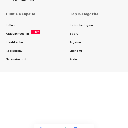
Lidhje e shpejtë
Top Kategoritë
Ballina
Bota dhe Rajoni
E Re
Faqeshënuesi im
Sport
Identifikohu
Argëtim
Regjistrohu
Ekonomi
Na Kontaktoni
Arsim