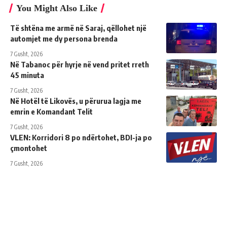
You Might Also Like
Të shtëna me armë në Saraj, qëllohet një
automjet me dy persona brenda
7 Gusht, 2026
Në Tabanoc për hyrje në vend pritet rreth
45 minuta
7 Gusht, 2026
Në Hotël të Likovës, u përurua lagja me
emrin e Komandant Telit
7 Gusht, 2026
VLEN: Korridori 8 po ndërtohet, BDI-ja po
çmontohet
7 Gusht, 2026