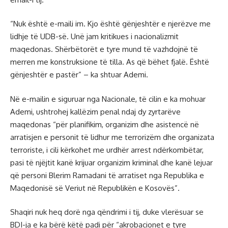
“Nuk është e-maili im. Kjo është gënjeshtër e njerëzve me
lidhje të UDB-së. Unë jam kritikues i nacionalizmit
maqedonas. Shërbëtorët e tyre mund të vazhdojnë të
merren me konstruksione të tilla. As që bëhet fjalë. Është
gënjeshtër e pastër” – ka shtuar Ademi.
Në e-mailin e siguruar nga Nacionale, të cilin e ka mohuar
Ademi, ushtrohej kallëzim penal ndaj dy zyrtarëve
maqedonas “për planifikim, organizim dhe asistencë në
arratisjen e personit të lidhur me terrorizëm dhe organizata
terroriste, i cili kërkohet me urdhër arrest ndërkombëtar,
pasi të njëjtit kanë krijuar organizim kriminal dhe kanë lejuar
që personi Blerim Ramadani të arratiset nga Republika e
Maqedonisë së Veriut në Republikën e Kosovës”.
Shaqiri nuk heq dorë nga qëndrimi i tij, duke vlerësuar se
BDI-ja e ka bërë këtë padi për “akrobacionet e tyre