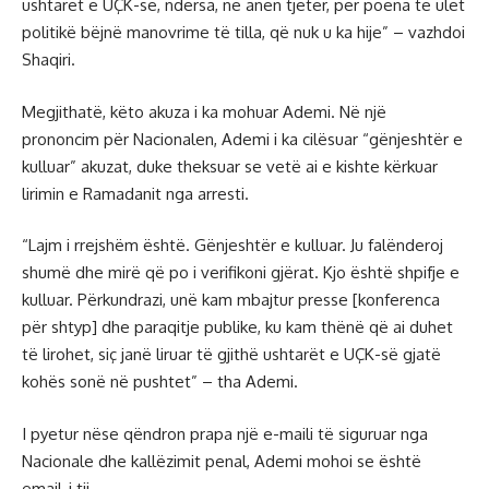
ushtarët e UÇK-së, ndërsa, në anën tjetër, për poena të ulët
politikë bëjnë manovrime të tilla, që nuk u ka hije” – vazhdoi
Shaqiri.
Megjithatë, këto akuza i ka mohuar Ademi. Në një
prononcim për Nacionalen, Ademi i ka cilësuar “gënjeshtër e
kulluar” akuzat, duke theksuar se vetë ai e kishte kërkuar
lirimin e Ramadanit nga arresti.
“Lajm i rrejshëm është. Gënjeshtër e kulluar. Ju falënderoj
shumë dhe mirë që po i verifikoni gjërat. Kjo është shpifje e
kulluar. Përkundrazi, unë kam mbajtur presse [konferenca
për shtyp] dhe paraqitje publike, ku kam thënë që ai duhet
të lirohet, siç janë liruar të gjithë ushtarët e UÇK-së gjatë
kohës sonë në pushtet” – tha Ademi.
I pyetur nëse qëndron prapa një e-maili të siguruar nga
Nacionale dhe kallëzimit penal, Ademi mohoi se është
email-i tij.