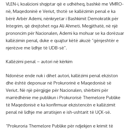
VLEN-i, koalicioni shqiptar që e udhëheq, bashkë me VMRO-
në, Maqedoninë e Veriut, thotë se kallëzimin penal e ka
bërë Arbër Ademi, nënkryetar i Bashkimit Demokratik për
Integrim, që drejtohet nga Ali Ahmeti. Megjithatë, në një
prononcim për Nacionalen, Ademi ka mohuar se ka dorëzuar
kallëzimin penal, duke e quajtur këtë akuzë “gënjeshtër e
njerëzve me lidhje të UDB-së”.
Kallëzimi penal – autori në kërkim
Ndonëse ende nuk i dihet autori, kallëzimi penal ekziston
dhe është deponuar në Prokurorinë e Maqedonisë së
Veriut. Në një përgjigje për Nacionalen, shërbimi për
marrëdhënie me publikun i Prokurorisë Themelore Publike
të Maqedonisë e ka konfirmuar ekzistencën e kallëzimit
penal në lidhje me arratisjen e ish-ushtarit të UÇK-së.
“Prokuroria Themelore Publike për ndjekjen e krimit të