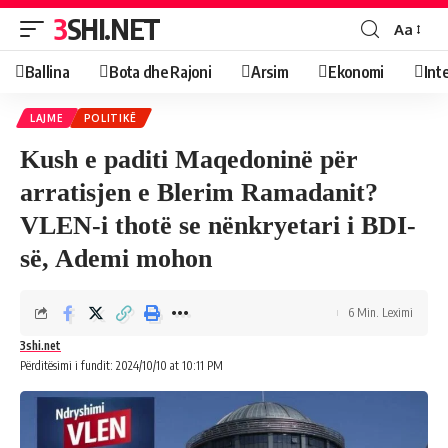
3SHI.NET
Aa
Ballina
Bota dhe Rajoni
Arsim
Ekonomi
Int
LAJME
POLITIKË
Kush e paditi Maqedoninë për
arratisjen e Blerim Ramadanit?
VLEN-i thotë se nënkryetari i BDI-
së, Ademi mohon
6 Min. Leximi
3shi.net
Përditësimi i fundit: 2024/10/10 at 10:11 PM