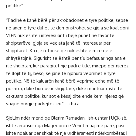
politike”.
“Padinë e kanë bërë për akrobacionet e tyre politike, sepse
në anën e tyre duhet të demonstrohet se gjoja se koalicioni
VLEN nuk është i interesuar t’i bëjë punët në favor të
shqiptarëve, gjoja se veç ata janë të interesuar për
shqiptarët. Ka një retorikë që nuk është e mirë që e
shfrytëzojnë. Sigurisht se është për t’u befasuar nga ana e
një shqiptari, kur paraqitet një padi e tillë, mirëpo për njerëz
të llojit të tij, besoj se janë të njohura veprimet e tyre
politike. Në të kaluarën kanë bërë veprime edhe më të
poshtra, duke burgosur shqiptarë, duke montuar raste të
caktuara politike, kur sot e kësaj dite ende kemi njerëz që
vuajnë burgje padrejtësisht” – tha ai.
Sjellim ndër mend që Blerim Ramadani, ish-ushtar i UÇK-së,
ishte arratisur nga Maqedonia e Veriut muaj më parë, pasi
ishte ndaluar për shkak të një urdhërarresti ndërkombëtar, i