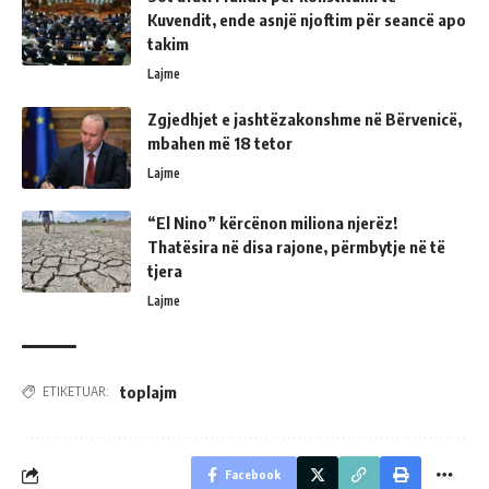
Kuvendit, ende asnjë njoftim për seancë apo
takim
Lajme
Zgjedhjet e jashtëzakonshme në Bërvenicë,
mbahen më 18 tetor
Lajme
“El Nino” kërcënon miliona njerëz!
Thatësira në disa rajone, përmbytje në të
tjera
Lajme
toplajm
ETIKETUAR:
Facebook