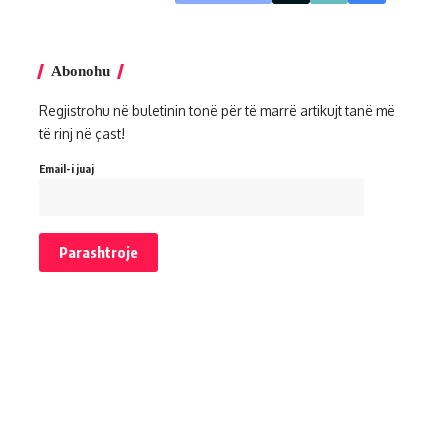
Abonohu
Regjistrohu në buletinin tonë për të marrë artikujt tanë më
të rinj në çast!
Email-i juaj