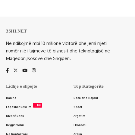
3SHI.NET
Ne ndikojmë mbi 10 milionë vizitorë dhe jemi rrjeti
numër një i lajmeve të biznesit dhe teknologjisë në
Maqedoni,Kosovë dhe Shqipëri.
Lidhje e shpejtë
Top Kategoritë
Ballina
Bota dhe Rajoni
E Re
Faqeshënuesi im
Sport
Identifikohu
Argëtim
Regjistrohu
Ekonomi
Na Kontaktoni
Arsim