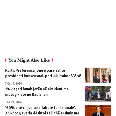
You Might Also Like
Kurti: Preferenca jonë e parë është
presidenti konsensual, partiak i takon VV-së
7 Gusht, 2026
19-vjeçari humb jetën në aksident me
motoçikletë në Radishan
7 Gusht, 2026
‘60% e të rinjve, analfabetë funksionalë’,
Xhixho: Qeveria dështoi të lidhë arsimin me