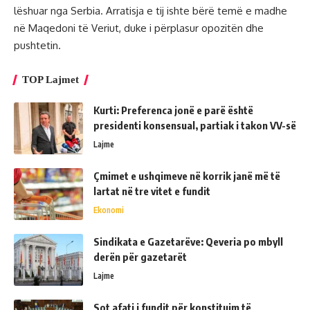
lëshuar nga Serbia. Arratisja e tij ishte bërë temë e madhe
në Maqedoni të Veriut, duke i përplasur opozitën dhe
pushtetin.
TOP Lajmet
Kurti: Preferenca jonë e parë është
presidenti konsensual, partiak i takon VV-së
Lajme
Çmimet e ushqimeve në korrik janë më të
lartat në tre vitet e fundit
Ekonomi
Sindikata e Gazetarëve: Qeveria po mbyll
derën për gazetarët
Lajme
Sot afati i fundit për konstituim të