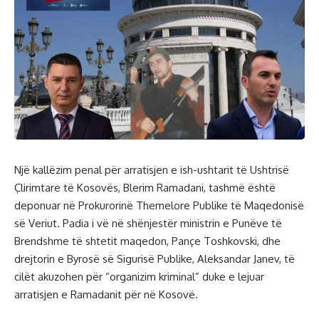
Një kallëzim penal për arratisjen e ish-ushtarit të Ushtrisë
Çlirimtare të Kosovës, Blerim Ramadani, tashmë është
deponuar në Prokurorinë Themelore Publike të Maqedonisë
së Veriut. Padia i vë në shënjestër ministrin e Punëve të
Brendshme të shtetit maqedon, Pançe Toshkovski, dhe
drejtorin e Byrosë së Sigurisë Publike, Aleksandar Janev, të
cilët akuzohen për “organizim kriminal” duke e lejuar
arratisjen e Ramadanit për në Kosovë.