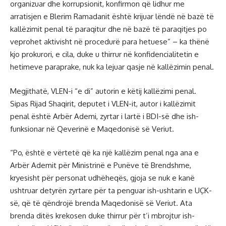
organizuar dhe korrupsionit, konfirmon që lidhur me
arratisjen e Blerim Ramadanit është krijuar lëndë në bazë të
kallëzimit penal të paraqitur dhe në bazë të paraqitjes po
veprohet aktivisht në procedurë para hetuese” – ka thënë
kjo prokurori, e cila, duke u thirrur në konfidencialitetin e
hetimeve paraprake, nuk ka lejuar qasje në kallëzimin penal.
Megjithatë, VLEN-i “e di” autorin e këtij kallëzimi penal.
Sipas Rijad Shaqirit, deputet i VLEN-it, autor i kallëzimit
penal është Arbër Ademi, zyrtar i lartë i BDI-së dhe ish-
funksionar në Qeverinë e Maqedonisë së Veriut.
“Po, është e vërtetë që ka një kallëzim penal nga ana e
Arbër Ademit për Ministrinë e Punëve të Brendshme,
kryesisht për personat udhëheqës, gjoja se nuk e kanë
ushtruar detyrën zyrtare për ta penguar ish-ushtarin e UÇK-
së, që të qëndrojë brenda Maqedonisë së Veriut. Ata
brenda ditës krekosen duke thirrur për t’i mbrojtur ish-