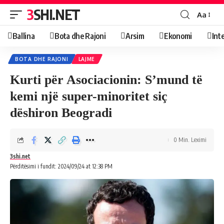
3SHI.NET
Aa
Ballina
Bota dhe Rajoni
Arsim
Ekonomi
Int
BOTA DHE RAJONI
LAJME
Kurti për Asociacionin: S’mund të
kemi një super-minoritet siç
dëshiron Beogradi
0 Min. Leximi
3shi.net
Përditësimi i fundit: 2024/09/24 at 12:38 PM