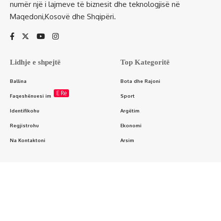
numër një i lajmeve të biznesit dhe teknologjisë në
Maqedoni,Kosovë dhe Shqipëri.
Lidhje e shpejtë
Top Kategoritë
Ballina
Bota dhe Rajoni
E Re
Faqeshënuesi im
Sport
Identifikohu
Argëtim
Regjistrohu
Ekonomi
Na Kontaktoni
Arsim