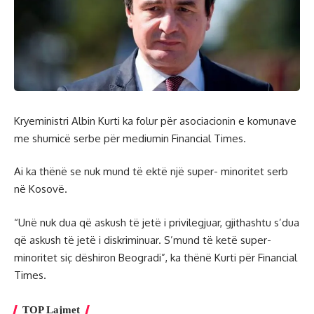
Kryeministri Albin Kurti ka folur për asociacionin e komunave
me shumicë serbe për mediumin Financial Times.
Ai ka thënë se nuk mund të ektë një super- minoritet serb
në Kosovë.
“Unë nuk dua që askush të jetë i privilegjuar, gjithashtu s’dua
që askush të jetë i diskriminuar. S’mund të ketë super-
minoritet siç dëshiron Beogradi”, ka thënë Kurti për Financial
Times.
TOP Lajmet