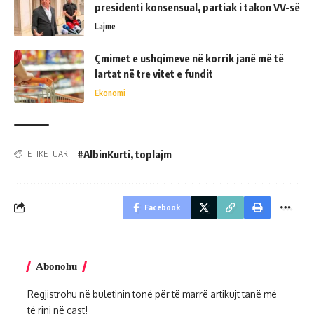
presidenti konsensual, partiak i takon VV-së
Lajme
Çmimet e ushqimeve në korrik janë më të
lartat në tre vitet e fundit
Ekonomi
#AlbinKurti
,
toplajm
ETIKETUAR:
Facebook
Abonohu
Regjistrohu në buletinin tonë për të marrë artikujt tanë më
të rinj në çast!