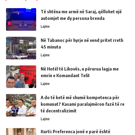
Të shtëna me armë në Saraj, qëllohet një
automjet me dy persona brenda
Lajme
Në Tabanoc për hyrje në vend pritet rreth
45 minuta
Lajme
Në Hotël të Likovës, u përurua lagja me
emrin e Komandant Telit
Lajme
A do të ketë më shumë kompetenca për
komunat? Kasami paralajmëron fazë të re
të decentralizimit
Lajme
Kurti: Preferenca jonë e parë është