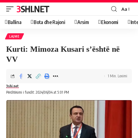
3SHI.NET
Aa
Ballina
Bota dhe Rajoni
Arsim
Ekonomi
Int
LAJME
Kurti: Mimoza Kusari s’është në
VV
1 Min. Leximi
3shi.net
Përditësimi i fundit: 2024/06/04 at 5:01 PM