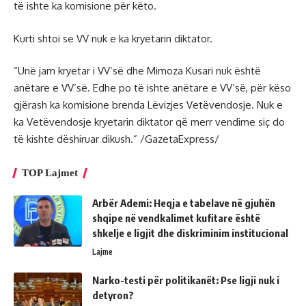
të ishte ka komisione për këto.
Kurti shtoi se VV nuk e ka kryetarin diktator.
“Unë jam kryetar i VV’së dhe Mimoza Kusari nuk është
anëtare e VV’së. Edhe po të ishte anëtare e VV’së, për këso
gjërash ka komisione brenda Lëvizjes Vetëvendosje. Nuk e
ka Vetëvendosje kryetarin diktator që merr vendime siç do
të kishte dëshiruar dikush.” /GazetaExpress/
TOP Lajmet
Arbër Ademi: Heqja e tabelave në gjuhën
shqipe në vendkalimet kufitare është
shkelje e ligjit dhe diskriminim institucional
Lajme
Narko-testi për politikanët: Pse ligji nuk i
detyron?