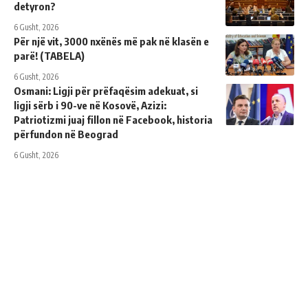
detyron?
6 Gusht, 2026
Për një vit, 3000 nxënës më pak në klasën e
parë! (TABELA)
6 Gusht, 2026
Osmani: Ligji për prëfaqësim adekuat, si
ligji sërb i 90-ve në Kosovë, Azizi:
Patriotizmi juaj fillon në Facebook, historia
përfundon në Beograd
6 Gusht, 2026