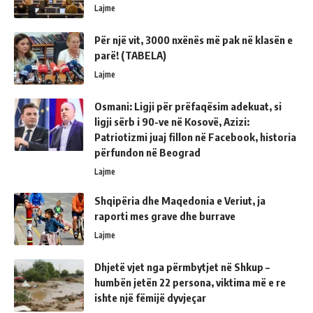
Lajme
Për një vit, 3000 nxënës më pak në klasën e
parë! (TABELA)
Lajme
Osmani: Ligji për prëfaqësim adekuat, si
ligji sërb i 90-ve në Kosovë, Azizi:
Patriotizmi juaj fillon në Facebook, historia
përfundon në Beograd
Lajme
Shqipëria dhe Maqedonia e Veriut, ja
raporti mes grave dhe burrave
Lajme
Dhjetë vjet nga përmbytjet në Shkup –
humbën jetën 22 persona, viktima më e re
ishte një fëmijë dyvjeçar