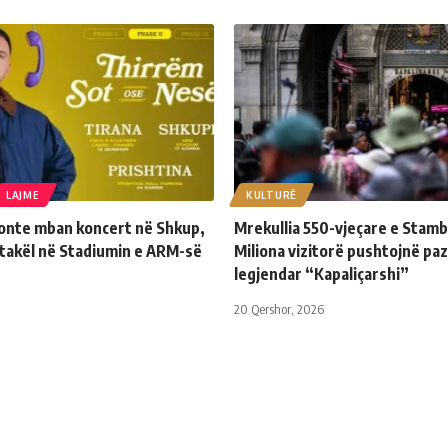
LAJME
KULTURË
sonte mban koncert në Shkup,
Mrekullia 550-vjeçare e Stambo
ktakël në Stadiumin e ARM-së
Miliona vizitorë pushtojnë paz
legjendar “Kapaliçarshi”
20 Qershor, 2026