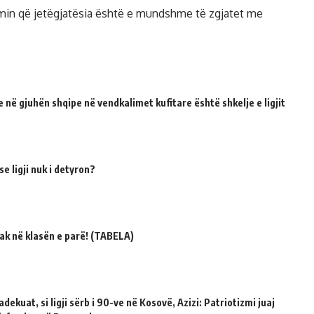
imin që jetëgjatësia është e mundshme të zgjatet me
 në gjuhën shqipe në vendkalimet kufitare është shkelje e ligjit
e ligji nuk i detyron?
ak në klasën e parë! (TABELA)
dekuat, si ligji sërb i 90-ve në Kosovë, Azizi: Patriotizmi juaj