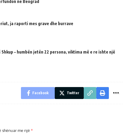
përfundon në Beograd
riut, ja raporti mes grave dhe burrave
 Shkup – humbën jetën 22 persona, viktima më e re ishte një
Facebook
Twitter
ë shënuar me një
*