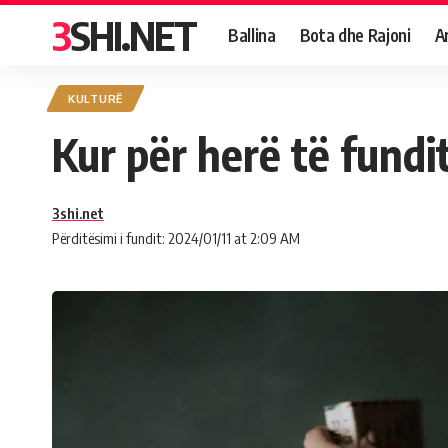
3SHI.NET
Ballina
Bota dhe Rajoni
A
KULTURË
Kur për herë të fundit
3shi.net
Përditësimi i fundit: 2024/01/11 at 2:09 AM