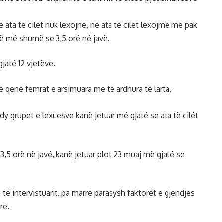
në ata të cilët nuk lexojnë, në ata të cilët lexojmë më pak
jnë më shumë se 3,5 orë në javë.
jatë 12 vjetëve.
ë qenë femrat e arsimuara me të ardhura të larta,
dy grupet e lexuesve kanë jetuar më gjatë se ata të cilët
3,5 orë në javë, kanë jetuar plot 23 muaj më gjatë se
ë të intervistuarit, pa marrë parasysh faktorët e gjendjes
re.