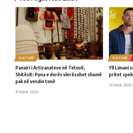
KULTURË
KULTURË
Panairi i Artizanateve në Tetovë,
Yll Limani 
Shitësit: Puna e dorës vlerësohet shumë
pritet spe
pak në vendin tonë
17 Korrik, 2026
31 Korrik, 2026