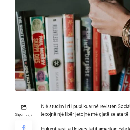
Një studim i ri i publikuar në revistën Soci
lexojnë një libër jetojnë më gjatë se ata të
Shpërndaje
Hulumtuesit e Universitetit amerikan Yale 