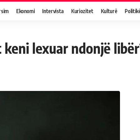
rsim
Ekonomi
Intervista
Kuriozitet
Kulturë
Politik
 keni lexuar ndonjë libë