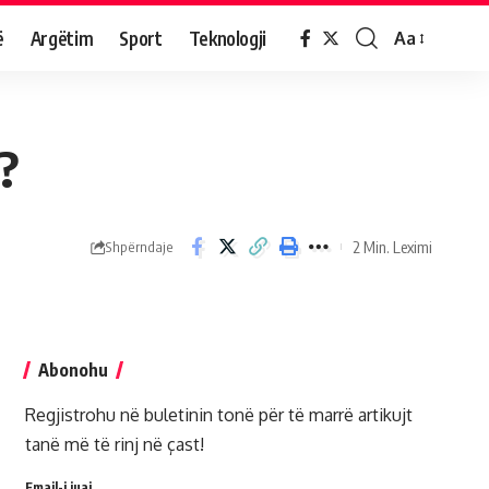
ë
Argëtim
Sport
Teknologji
Aa
r?
2 Min. Leximi
Shpërndaje
Abonohu
Regjistrohu në buletinin tonë për të marrë artikujt
tanë më të rinj në çast!
Email-i juaj