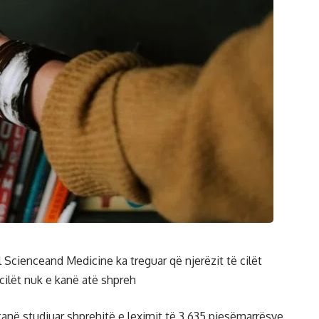
al Scienceand Medicine ka treguar që njerëzit të cilët
 cilët nuk e kanë atë shpreh
kanë studiuar shprehitë e leximit të 3.635 pjesëmarrësve