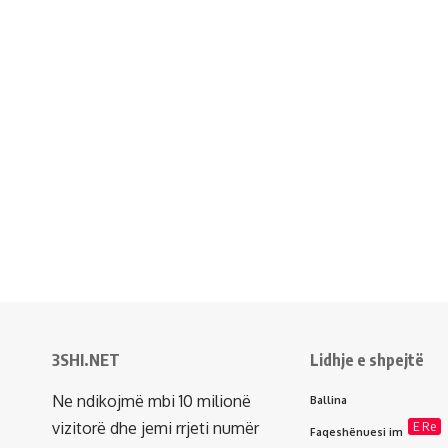
3SHI.NET
Lidhje e shpejtë
Ne ndikojmë mbi 10 milionë
Ballina
vizitorë dhe jemi rrjeti numër
E Re
Faqeshënuesi im