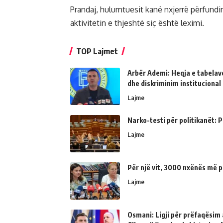
Prandaj, hulumtuesit kanë nxjerrë përfund
aktivitetin e thjeshtë siç është leximi.
TOP Lajmet
Arbër Ademi: Heqja e tabelave
dhe diskriminim institucional
Lajme
Narko-testi për politikanët: Ps
Lajme
Për një vit, 3000 nxënës më p
Lajme
Osmani: Ligji për prëfaqësim a