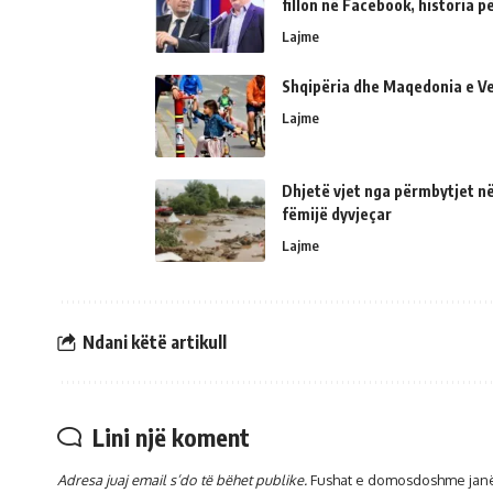
fillon në Facebook, historia 
Lajme
Shqipëria dhe Maqedonia e Ve
Lajme
Dhjetë vjet nga përmbytjet në
fëmijë dyvjeçar
Lajme
Ndani këtë artikull
Lini një koment
Adresa juaj email s’do të bëhet publike.
Fushat e domosdoshme jan