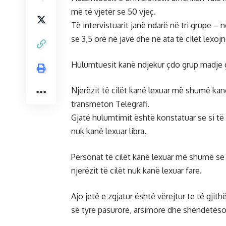
më të vjetër se 50 vjeç.
Të intervistuarit janë ndarë në tri grupe – 
se 3,5 orë në javë dhe në ata të cilët lexo
Hulumtuesit kanë ndjekur çdo grup madje g
Njerëzit të cilët kanë lexuar më shumë kan
transmeton Telegrafi.
Gjatë hulumtimit është konstatuar se si të 
nuk kanë lexuar libra.
Personat të cilët kanë lexuar më shumë se 
njerëzit të cilët nuk kanë lexuar fare.
Ajo jetë e zgjatur është vërejtur te të gjith
së tyre pasurore, arsimore dhe shëndetëso