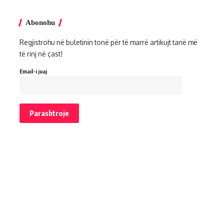
Abonohu
Regjistrohu në buletinin tonë për të marrë artikujt tanë më
të rinj në çast!
Email-i juaj