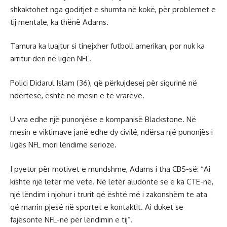
shkaktohet nga goditjet e shumta në kokë, për problemet e
tij mentale, ka thënë Adams.
Tamura ka luajtur si tinejxher futboll amerikan, por nuk ka
arritur deri në ligën NFL.
Polici Didarul Islam (36), që përkujdesej për sigurinë në
ndërtesë, është në mesin e të vrarëve.
U vra edhe një punonjëse e kompanisë Blackstone. Në
mesin e viktimave janë edhe dy civilë, ndërsa një punonjës i
ligës NFL mori lëndime serioze.
I pyetur për motivet e mundshme, Adams i tha CBS-së: “Ai
kishte një letër me vete. Në letër aludonte se e ka CTE-në,
një lëndim i njohur i trurit që është më i zakonshëm te ata
që marrin pjesë në sportet e kontaktit. Ai duket se
fajësonte NFL-në për lëndimin e tij”.