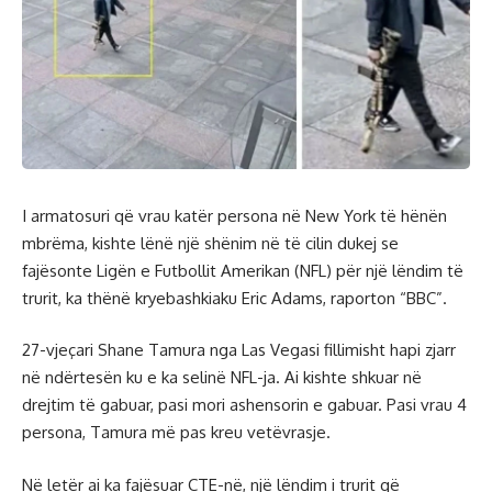
I armatosuri që vrau katër persona në New York të hënën
mbrëma, kishte lënë një shënim në të cilin dukej se
fajësonte Ligën e Futbollit Amerikan (NFL) për një lëndim të
trurit, ka thënë kryebashkiaku Eric Adams, raporton “BBC”.
27-vjeçari Shane Tamura nga Las Vegasi fillimisht hapi zjarr
në ndërtesën ku e ka selinë NFL-ja. Ai kishte shkuar në
drejtim të gabuar, pasi mori ashensorin e gabuar. Pasi vrau 4
persona, Tamura më pas kreu vetëvrasje.
Në letër ai ka fajësuar CTE-në, një lëndim i trurit që