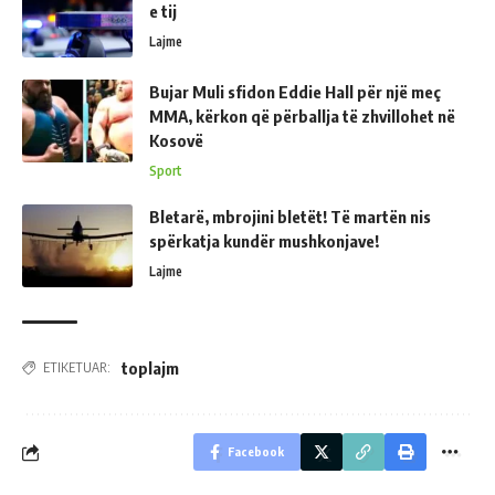
e tij
Lajme
Bujar Muli sfidon Eddie Hall për një meç
MMA, kërkon që përballja të zhvillohet në
Kosovë
Sport
Bletarë, mbrojini bletët! Të martën nis
spërkatja kundër mushkonjave!
Lajme
toplajm
ETIKETUAR:
Facebook