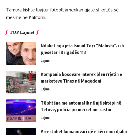
Tamura kishte luajtur futboll amerikan gjatë shkollës së
mesme në Kaliforni.
TOP Lajmet
Ndahet nga jeta Ismail Toçi “Malushi”, ish
pjesëtar i Brigadës 113
Lajme
Kompania kosovare Interex blen rrjetin e
marketeve Tinex në Maqedoni
Lajme
Të shtëna me automatik në një shtëpi në
Tetovë, policia po merret me rastin
Lajme
Arrestohet kumanovari që e kërcënoi djalin