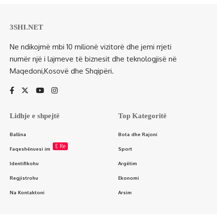
3SHI.NET
Ne ndikojmë mbi 10 milionë vizitorë dhe jemi rrjeti
numër një i lajmeve të biznesit dhe teknologjisë në
Maqedoni,Kosovë dhe Shqipëri.
Lidhje e shpejtë
Top Kategoritë
Ballina
Bota dhe Rajoni
E Re
Faqeshënuesi im
Sport
Identifikohu
Argëtim
Regjistrohu
Ekonomi
Na Kontaktoni
Arsim