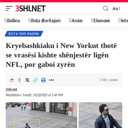
3SHI.NET
Aa
Ballina
Bota dhe Rajoni
Arsim
Ekonomi
Int
BOTA DHE RAJONI
Kryebashkiaku i New Yorkut thotë
se vrasësi kishte shënjestër ligën
NFL, por gaboi zyrën
2 Min. Leximi
3shi.net
Përditësimi i fundit: 2025/07/29 at 5:49 PM