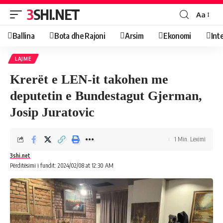
3SHI.NET
Aa
Ballina
Bota dhe Rajoni
Arsim
Ekonomi
Int
LAJME
Krerët e LEN-it takohen me
deputetin e Bundestagut Gjerman,
Josip Juratovic
1 Min. Leximi
3shi.net
Përditësimi i fundit: 2024/02/08 at 12:30 AM