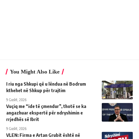
You Might Also Like
I riu nga Shkupi që u lëndua në Bodrum
kthehet në Shkup për trajtim
9 Gusht, 2026
Vuçiq me “ide të çmendur”, thotë se ka
angazhuar ekspertë për ndryshimin e
rrjedhës së Ibrit
9 Gusht, 2026
VLEN: Firma e Artan Grubit është në