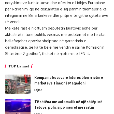
ndryshimeve kushtetuese dhe ofertën e Lidhjes Europiane
për Ndryshim, që në deklaratën e saj parimin themelor e ka
integrimin në BE, si kërkesë dhe pritje e të gjithë qytetarëve
të vendit.
Me këtë rast e njoftuam deputetin Juratovic edhe për
aktualitetin tonë politik, veçmas me problemet me të cilat
ballafaqohet opozita shqiptare në garantimin e
demokracisë, që ka të bëjë me vendin e saj në Komisionin
Shtetëror Zgjedhor”, thuhet në njoftimin e LEN-it.
TOP Lajmet
Kompania kosovare Interex blen rrjetin e
marketeve Tinex në Maqedoni
Lajme
Të shtëna me automatik në një shtëpi në
Tetovë, policia po merret me rastin