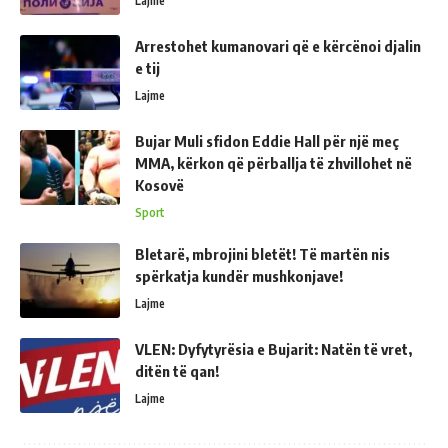
Lajme
Arrestohet kumanovari që e kërcënoi djalin
e tij
Lajme
Bujar Muli sfidon Eddie Hall për një meç
MMA, kërkon që përballja të zhvillohet në
Kosovë
Sport
Bletarë, mbrojini bletët! Të martën nis
spërkatja kundër mushkonjave!
Lajme
VLEN: Dyfytyrësia e Bujarit: Natën të vret,
ditën të qan!
Lajme