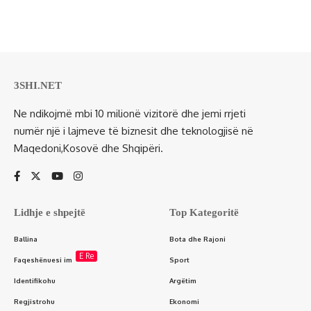
3SHI.NET
Ne ndikojmë mbi 10 milionë vizitorë dhe jemi rrjeti
numër një i lajmeve të biznesit dhe teknologjisë në
Maqedoni,Kosovë dhe Shqipëri.
Lidhje e shpejtë
Top Kategoritë
Ballina
Bota dhe Rajoni
E Re
Faqeshënuesi im
Sport
Identifikohu
Argëtim
Regjistrohu
Ekonomi