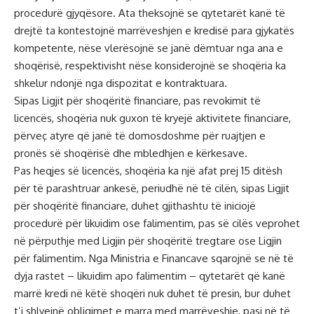
procedurë gjyqësore. Ata theksojnë se qytetarët kanë të
drejtë ta kontestojnë marrëveshjen e kredisë para gjykatës
kompetente, nëse vlerësojnë se janë dëmtuar nga ana e
shoqërisë, respektivisht nëse konsiderojnë se shoqëria ka
shkelur ndonjë nga dispozitat e kontraktuara.
Sipas Ligjit për shoqëritë financiare, pas revokimit të
licencës, shoqëria nuk guxon të kryejë aktivitete financiare,
përveç atyre që janë të domosdoshme për ruajtjen e
pronës së shoqërisë dhe mbledhjen e kërkesave.
Pas heqjes së licencës, shoqëria ka një afat prej 15 ditësh
për të parashtruar ankesë, periudhë në të cilën, sipas Ligjit
për shoqëritë financiare, duhet gjithashtu të iniciojë
procedurë për likuidim ose falimentim, pas së cilës veprohet
në përputhje med Ligjin për shoqëritë tregtare ose Ligjin
për falimentim. Nga Ministria e Financave sqarojnë se në të
dyja rastet – likuidim apo falimentim – qytetarët që kanë
marrë kredi në këtë shoqëri nuk duhet të presin, bur duhet
t’i shlyejnë obligimet e marra med marrëveshje, pasi në të