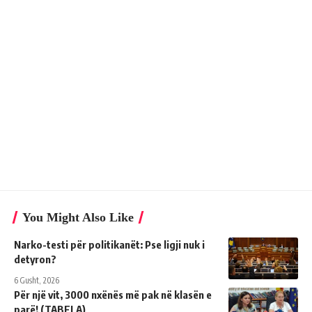
You Might Also Like
Narko-testi për politikanët: Pse ligji nuk i
detyron?
6 Gusht, 2026
Për një vit, 3000 nxënës më pak në klasën e
parë! (TABELA)