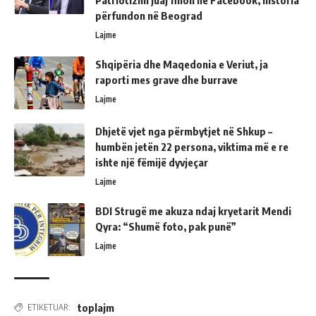
përfundon në Beograd
Lajme
Shqipëria dhe Maqedonia e Veriut, ja
raporti mes grave dhe burrave
Lajme
Dhjetë vjet nga përmbytjet në Shkup –
humbën jetën 22 persona, viktima më e re
ishte një fëmijë dyvjeçar
Lajme
BDI Strugë me akuza ndaj kryetarit Mendi
Qyra: “Shumë foto, pak punë”
Lajme
toplajm
ETIKETUAR: