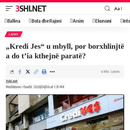
3SHI.NET
Aa
Ballina
Bota dhe Rajoni
Arsim
Ekonomi
Int
LAJME
„Kredi Jes“ u mbyll, por borxhlinjtë
a do t’ia kthejnë paratë?
4 Min. Leximi
3shi.net
Përditësimi i fundit: 2026/06/06 at 1:31 PM