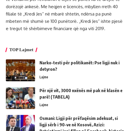
dorëzojë ankesë. Me heqjen e licencës, mbyllen rreth 40
filiale të „Kredi Jes“ në mbarë shtetin, ndërsa pa punë
mbeten më shumë se 100 punëtorë. „Kredi Jes“ ishte pjesë
e tregut të shërbimeve financiare që nga viti 2019.
TOP Lajmet
Narko-testi për politikanët: Pse ligji nuk i
detyron?
Lajme
Për një vit, 3000 nxënës më pak në klasën e
parë! (TABELA)
Lajme
Osmani: Ligji për prëfaqësim adekuat, si
ligji sërb i 90-ve në Kosovë, Azizi:
Patriotizmi juaj fillon në Facebook, historia