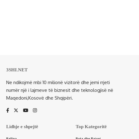
3SHI.NET
Ne ndikojmë mbi 10 milionë vizitorë dhe jemi rrjeti
numër një i lajmeve të biznesit dhe teknologjisë në
Maqedoni,Kosovë dhe Shqipëri.
Lidhje e shpejtë
Top Kategoritë
Ballina
Bota dhe Rajoni