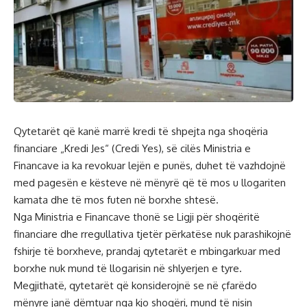
Qytetarët që kanë marrë kredi të shpejta nga shoqëria
financiare „Kredi Jes“ (Credi Yes), së cilës Ministria e
Financave ia ka revokuar lejën e punës, duhet të vazhdojnë
med pagesën e kësteve në mënyrë që të mos u llogariten
kamata dhe të mos futen në borxhe shtesë.
Nga Ministria e Financave thonë se Ligji për shoqëritë
financiare dhe rregullativa tjetër përkatëse nuk parashikojnë
fshirje të borxheve, prandaj qytetarët e mbingarkuar med
borxhe nuk mund të llogarisin në shlyerjen e tyre.
Megjithatë, qytetarët që konsiderojnë se në çfarëdo
mënyre janë dëmtuar nga kjo shoqëri, mund të nisin