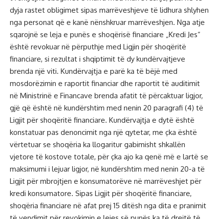
dyja rastet obligimet sipas marrëveshjeve të lidhura shlyhen
nga personat që e kanë nënshkruar marrëveshjen. Nga atje
sqarojnë se leja e punës e shoqërisë financiare „Kredi Jes“
është revokuar në përputhje med Ligjin për shoqëritë
financiare, si rezultat i shqiptimit të dy kundërvajtjeve
brenda një viti. Kundërvajtja e parë ka të bëjë med
mosdorëzimin e raportit financiar dhe raportit të auditimit
në Ministrinë e Financave brenda afatit të përcaktuar ligjor,
gjë që është në kundërshtim med nenin 20 paragrafi (4) të
Ligjit për shoqëritë financiare. Kundërvajtja e dytë është
konstatuar pas denoncimit nga një qytetar, me çka është
vërtetuar se shoqëria ka llogaritur gabimisht shkallën
vjetore të kostove totale, për çka ajo ka qenë më e lartë se
maksimumi i lejuar ligjor, në kundërshtim med nenin 20-a të
Ligjit për mbrojtjen e konsumatorëve në marrëveshjet për
kredi konsumatore. Sipas Ligjit për shoqëritë financiare,
shoqëria financiare në afat prej 15 ditësh nga dita e pranimit
të vendimit për revokimin e lejes së punës ka të drejtë të