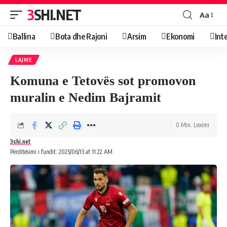
3SHI.NET
Aa
Ballina
Bota dhe Rajoni
Arsim
Ekonomi
Int
LAJME
Komuna e Tetovës sot promovon
muralin e Nedim Bajramit
0 Min. Leximi
3shi.net
Përditësimi i fundit: 2025/06/13 at 11:22 AM