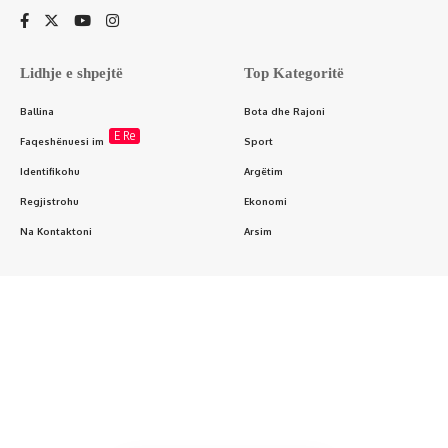
Lidhje e shpejtë
Top Kategoritë
Ballina
Bota dhe Rajoni
E Re
Faqeshënuesi im
Sport
Identifikohu
Argëtim
Regjistrohu
Ekonomi
Na Kontaktoni
Arsim