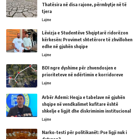
Thatësira në disa rajone, përmbytje në të
tjera
Lajme
Lëvizja e Studentëve Shqiptarë ridorëzon
kërkesën: Provimet shtetërore të zhvillohen
edhe në gjuhën shqipe
Lajme
BDI ngre dyshime për zhvendosjen e
prioriteteve në ndërtimin e korridoreve
Lajme
Arbër Ademi: Heqja e tabelave në gjuhën
shqipe në vendkalimet kufitare është
shkelje e ligjit dhe diskriminim institucional
Lajme
Narko-testi për politikanët: Pse ligji nuk i