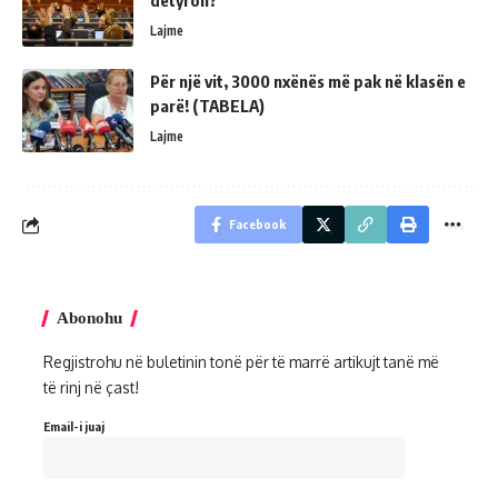
detyron?
Lajme
Për një vit, 3000 nxënës më pak në klasën e
parë! (TABELA)
Lajme
Facebook
Abonohu
Regjistrohu në buletinin tonë për të marrë artikujt tanë më
të rinj në çast!
Email-i juaj