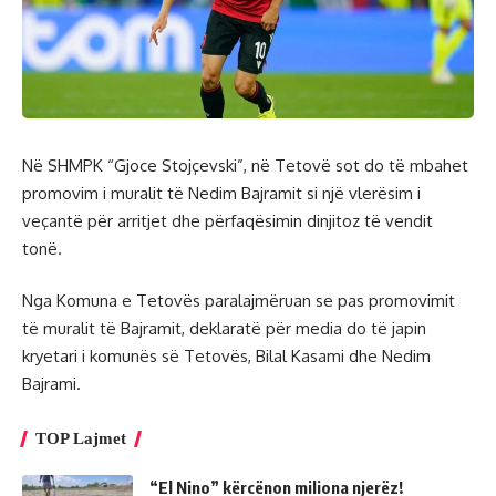
Në SHMPK “Gjoce Stojçevski”, në Tetovë sot do të mbahet
promovim i muralit të Nedim Bajramit si një vlerësim i
veçantë për arritjet dhe përfaqësimin dinjitoz të vendit
tonë.
Nga Komuna e Tetovës paralajmëruan se pas promovimit
të muralit të Bajramit, deklaratë për media do të japin
kryetari i komunës së Tetovës, Bilal Kasami dhe Nedim
Bajrami.
TOP Lajmet
“El Nino” kërcënon miliona njerëz!