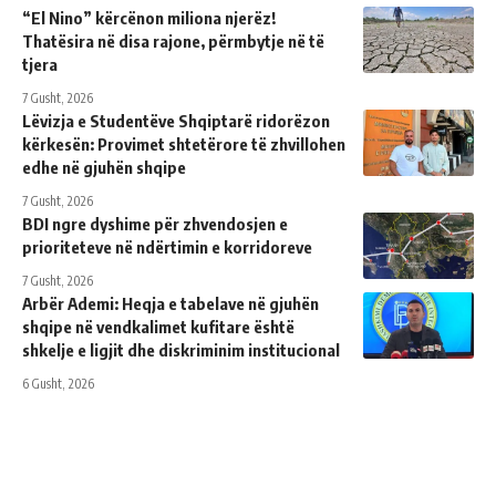
“El Nino” kërcënon miliona njerëz!
Thatësira në disa rajone, përmbytje në të
tjera
7 Gusht, 2026
Lëvizja e Studentëve Shqiptarë ridorëzon
kërkesën: Provimet shtetërore të zhvillohen
edhe në gjuhën shqipe
7 Gusht, 2026
BDI ngre dyshime për zhvendosjen e
prioriteteve në ndërtimin e korridoreve
7 Gusht, 2026
Arbër Ademi: Heqja e tabelave në gjuhën
shqipe në vendkalimet kufitare është
shkelje e ligjit dhe diskriminim institucional
6 Gusht, 2026