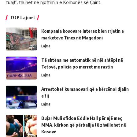
tuaj!”, thuhet në njoftimin e Komunës së Çairit.
TOP Lajmet
Kompania kosovare Interex blen rrjetin e
marketeve Tinex në Maqedoni
Lajme
Të shtëna me automatik në një shtëpi në
Tetovë, policia po merret me rastin
Lajme
Arrestohet kumanovari që e kërcënoi djalin
e tij
Lajme
Bujar Muli sfidon Eddie Hall për një meç
MMA, kërkon që përballja të zhvillohet në
Kosovë