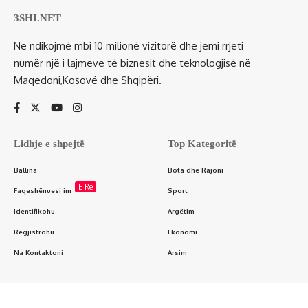
3SHI.NET
Ne ndikojmë mbi 10 milionë vizitorë dhe jemi rrjeti
numër një i lajmeve të biznesit dhe teknologjisë në
Maqedoni,Kosovë dhe Shqipëri.
Lidhje e shpejtë
Top Kategoritë
Ballina
Bota dhe Rajoni
E Re
Faqeshënuesi im
Sport
Identifikohu
Argëtim
Regjistrohu
Ekonomi
Na Kontaktoni
Arsim