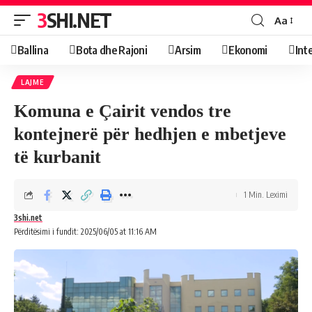
3SHI.NET
Aa
Ballina
Bota dhe Rajoni
Arsim
Ekonomi
Int
LAJME
Komuna e Çairit vendos tre
kontejnerë për hedhjen e mbetjeve
të kurbanit
1 Min. Leximi
3shi.net
Përditësimi i fundit: 2025/06/05 at 11:16 AM