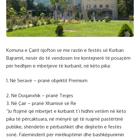
Komuna e Çairit njofton se me rastin e festës së Kurban
Bajramit, nesër do të vendosen tre kontejnerë të posaçëm
për hedhjen e mbetjeve të kurbanit, në këto pika:
1. Në Seravë – pranë objektit Premium
2. Në Duqanxhik – pranë Teqes
3. Në Çair – pranë Xhamisë së Re
“Ju ftojmë që mbetjet e kurbanit t’i hidhni vetëm në këto
pika të përcaktuara, në mënyrë që të ruajmë pastërtinë
publike, shëndetin e përbashkët dhe dinjitetin e festës
sonë. Faleminderit për mirëkuptimin dhe bashkëpunimin