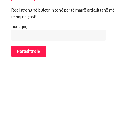
Regjistrohu në buletinin tonë për të marrë artikujt tanë më
të rinj në çast!
Email-i juaj