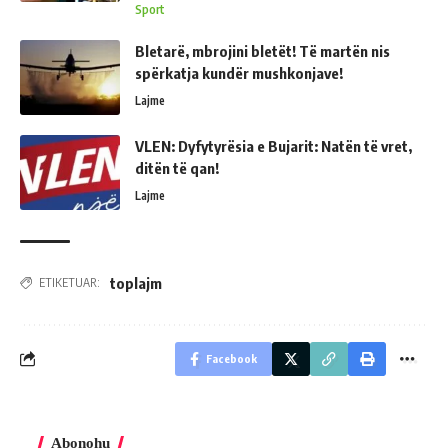
Sport
Bletarë, mbrojini bletët! Të martën nis
spërkatja kundër mushkonjave!
Lajme
VLEN: Dyfytyrësia e Bujarit: Natën të vret,
ditën të qan!
Lajme
toplajm
ETIKETUAR:
Facebook
Abonohu