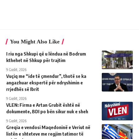
You Might Also Like
I riu nga Shkupi që u lëndua në Bodrum
kthehet në Shkup për trajtim
9 Gusht, 2026
Vuçiq me “ide të çmendur”, thotë se ka
angazhuar ekspertë për ndryshimin e
rrjedhës së Ibrit
9 Gusht, 2026
VLEN: Firma e Artan Grubit është në
dokumente, BDI po bën sikur nuk e sheh
9 Gusht, 2026
Greqia e vendosi Maqedoninë e Veriut në
listën e shteteve me regjim tatimor të