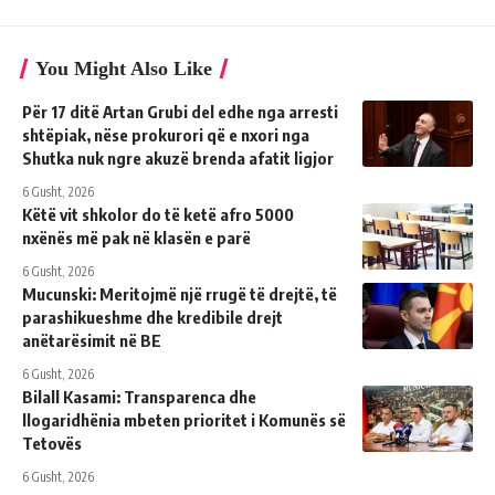
You Might Also Like
Për 17 ditë Artan Grubi del edhe nga arresti
shtëpiak, nëse prokurori që e nxori nga
Shutka nuk ngre akuzë brenda afatit ligjor
6 Gusht, 2026
Këtë vit shkolor do të ketë afro 5000
nxënës më pak në klasën e parë
6 Gusht, 2026
Mucunski: Meritojmë një rrugë të drejtë, të
parashikueshme dhe kredibile drejt
anëtarësimit në BE
6 Gusht, 2026
Bilall Kasami: Transparenca dhe
llogaridhënia mbeten prioritet i Komunës së
Tetovës
6 Gusht, 2026