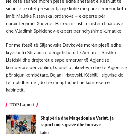
Në këtë seancë morën pjesë edhe anëtarët e Këshillit të
sigurisë të cilët presidentja një kohë më parë i emëroi, këta
janë: Malinka Ristevska Jordanova – eksperte për
eurointegrime, Xhevdet Hajredini – ish ministër i financave
dhe Vlladimir Spiridonov-ekspert për ndryshime klimatike.
Por me ftesë të Siljanovska Davkovës morën pjesë edhe
kryeshefi i Shtabit të përgjithshëm të Armatës, Sashko
Llafçiski dhe drejtorët e sapo emëruar të Agjencisë
kombëtare për zbulim, Gabriella Jakovleva dhe të Agjencisë
për siguri kombëtare, Bojan Hristovski. Këshilli i sigurisë do
të mblidhet në çdo tre muaj, thuhet në kumtesën e
kabinetit.
TOP Lajmet
Shqipëria dhe Maqedonia e Veriut, ja
raporti mes grave dhe burrave
Lajme