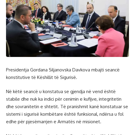
Presidentja Gordana Siljanovska Davkova mbajti seancë
konstitutive të Këshillit të Sigurisë.
Në këtë seancë u konstatua se gjendja në vend është
stabile dhe nuk ka indici për cenimin e kufijve, integritetin
dhe sovranitetin e shtetit. Të pranishmit kanë konstatuar se
sistemi i sigurisë kombëtare është funksional, ndërsa u fol
edhe për pjesëmarrjen e Armatës në misionet.