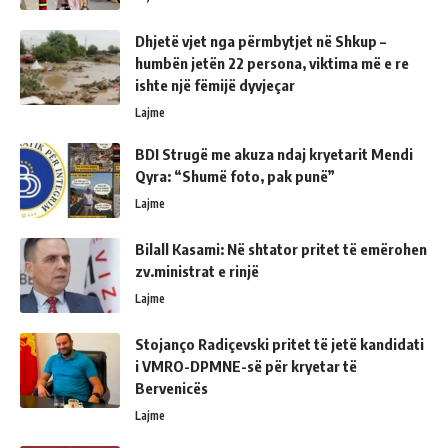
Dhjetë vjet nga përmbytjet në Shkup –
humbën jetën 22 persona, viktima më e re
ishte një fëmijë dyvjeçar
Lajme
BDI Strugë me akuza ndaj kryetarit Mendi
Qyra: “Shumë foto, pak punë”
Lajme
Bilall Kasami: Në shtator pritet të emërohen
zv.ministrat e rinjë
Lajme
Stojanço Radiçevski pritet të jetë kandidati
i VMRO-DPMNE-së për kryetar të
Bervenicës
Lajme