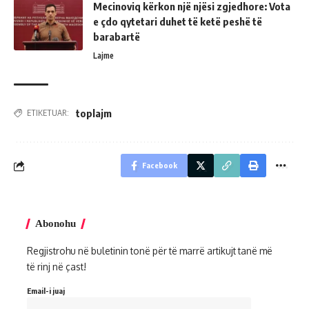
Mecinoviq kërkon një njësi zgjedhore: Vota
e çdo qytetari duhet të ketë peshë të
barabartë
Lajme
toplajm
ETIKETUAR:
Facebook
Abonohu
Regjistrohu në buletinin tonë për të marrë artikujt tanë më
të rinj në çast!
Email-i juaj