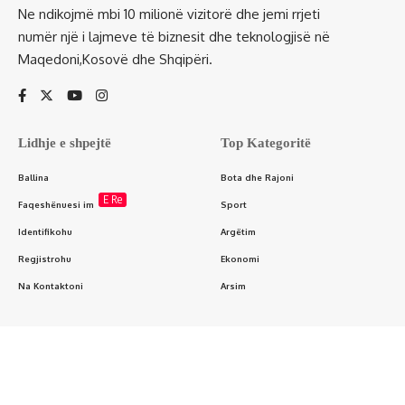
Ne ndikojmë mbi 10 milionë vizitorë dhe jemi rrjeti
numër një i lajmeve të biznesit dhe teknologjisë në
Maqedoni,Kosovë dhe Shqipëri.
Lidhje e shpejtë
Top Kategoritë
Ballina
Bota dhe Rajoni
E Re
Faqeshënuesi im
Sport
Identifikohu
Argëtim
Regjistrohu
Ekonomi
Na Kontaktoni
Arsim