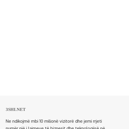
3SHI.NET
Ne ndikojmë mbi 10 milionë vizitorë dhe jemi rrjeti
numër një i lajmeve të biznesit dhe teknologjisë në