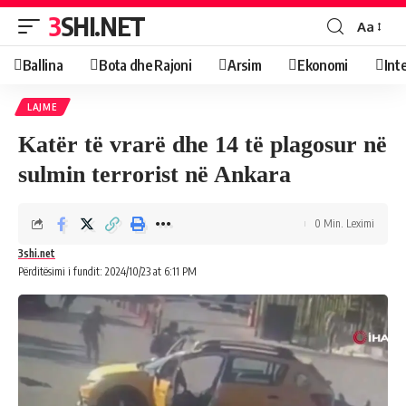
3SHI.NET
Aa
Ballina
Bota dhe Rajoni
Arsim
Ekonomi
Int
LAJME
Katër të vrarë dhe 14 të plagosur në
sulmin terrorist në Ankara
0 Min. Leximi
3shi.net
Përditësimi i fundit: 2024/10/23 at 6:11 PM