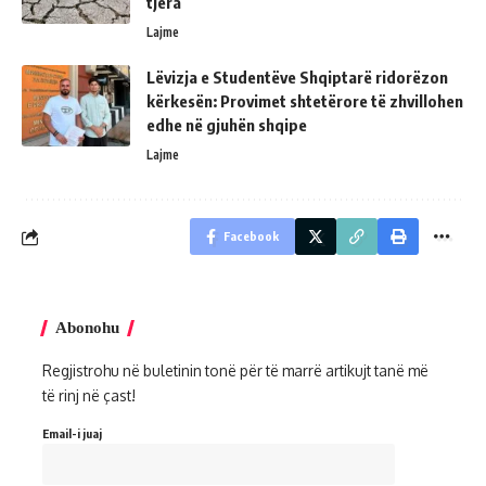
tjera
Lajme
Lëvizja e Studentëve Shqiptarë ridorëzon
kërkesën: Provimet shtetërore të zhvillohen
edhe në gjuhën shqipe
Lajme
Facebook
Abonohu
Regjistrohu në buletinin tonë për të marrë artikujt tanë më
të rinj në çast!
Email-i juaj