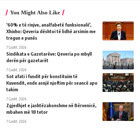
You Might Also Like
‘60% e të rinjve, analfabetë funksionalë’,
Xhixho: Qeveria dështoi të lidhë arsimin me
tregun e punës
7 Gusht, 2026
Sindikata e Gazetarëve: Qeveria po mbyll
derën për gazetarët
7 Gusht, 2026
Sot afati i fundit për konstituim të
Kuvendit, ende asnjë njoftim për seancë apo
takim
7 Gusht, 2026
Zgjedhjet e jashtëzakonshme në Bërvenicë,
mbahen më 18 tetor
7 Gusht, 2026