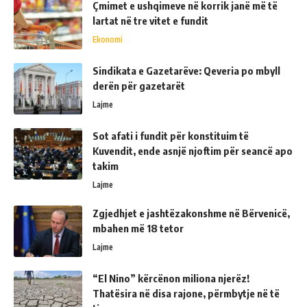
Çmimet e ushqimeve në korrik janë më të
lartat në tre vitet e fundit
Ekonomi
Sindikata e Gazetarëve: Qeveria po mbyll
derën për gazetarët
Lajme
Sot afati i fundit për konstituim të
Kuvendit, ende asnjë njoftim për seancë apo
takim
Lajme
Zgjedhjet e jashtëzakonshme në Bërvenicë,
mbahen më 18 tetor
Lajme
“El Nino” kërcënon miliona njerëz!
Thatësira në disa rajone, përmbytje në të