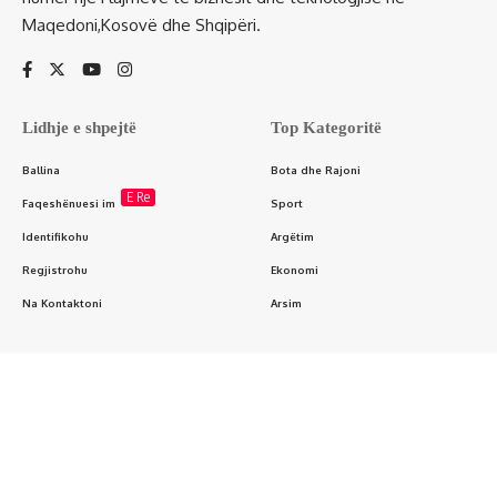
Maqedoni,Kosovë dhe Shqipëri.
Lidhje e shpejtë
Top Kategoritë
Ballina
Bota dhe Rajoni
E Re
Faqeshënuesi im
Sport
Identifikohu
Argëtim
Regjistrohu
Ekonomi
Na Kontaktoni
Arsim