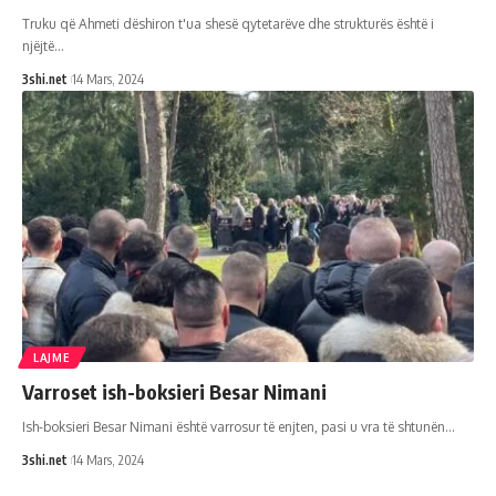
Truku që Ahmeti dëshiron t'ua shesë qytetarëve dhe strukturës është i
njëjtë
…
3shi.net
14 Mars, 2024
LAJME
Varroset ish-boksieri Besar Nimani
Ish-boksieri Besar Nimani është varrosur të enjten, pasi u vra të shtunën
…
3shi.net
14 Mars, 2024