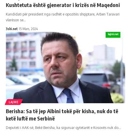
Kushtetuta është gjenerator i krizës në Maqedoni
Kandidati për president nga radhët e opozitës shqiptare, Arben Taravari
vlerëson se
…
3shi.net
15 Mars, 2024
LAJME
Berisha: Sa të jep Albini tokë për kisha, nuk do të
ketë luftë me Serbinë
Deputeti i AAK-së, Bekë Berisha, ka siguruar qytetarët e Kosovës nuk do
…