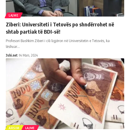
LAJME
Ziberi: Universiteti i Tetovës po shndërrohet në
shtab partiak të BDI-së!
Profesori Bashkim Ziberi i cili ligjëron në Universitetin e Tetovës, ka
lëshuar
…
3shi.net
14 Mars, 2024
ARSIM
LAJME