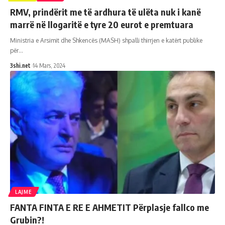
RMV, prindërit me të ardhura të ulëta nuk i kanë
marrë në llogaritë e tyre 20 eurot e premtuara
Ministria e Arsimit dhe Shkencës (MASH) shpalli thirrjen e katërt publike
për
…
3shi.net
14 Mars, 2024
LAJME
FANTA FINTA E RE E AHMETIT Përplasje fallco me
Grubin?!