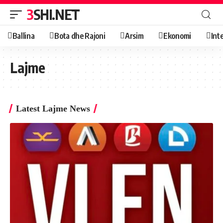
3SHI.NET
Ballina
Bota dhe Rajoni
Arsim
Ekonomi
Int
Lajme
Latest Lajme News