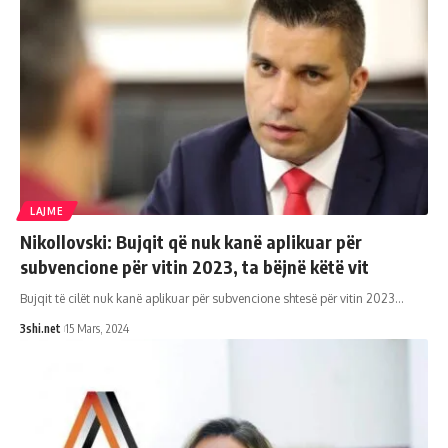
LAJME
Nikollovski: Bujqit që nuk kanë aplikuar për
subvencione për vitin 2023, ta bëjnë këtë vit
Bujqit të cilët nuk kanë aplikuar për subvencione shtesë për vitin 2023
…
3shi.net
15 Mars, 2024