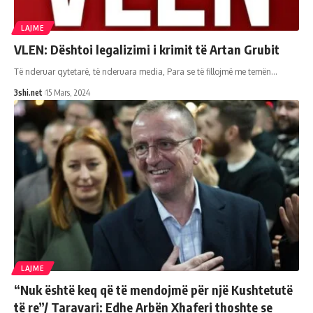
LAJME
VLEN: Dështoi legalizimi i krimit të Artan Grubit
Të nderuar qytetarë, të nderuara media, Para se të fillojmë me temën
…
3shi.net
15 Mars, 2024
LAJME
“Nuk është keq që të mendojmë për një Kushtetutë
të re”/ Taravari: Edhe Arbën Xhaferi thoshte se