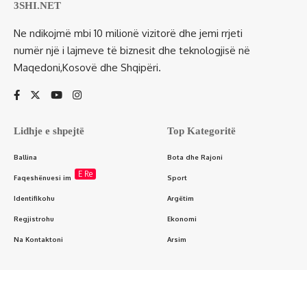
3SHI.NET
Ne ndikojmë mbi 10 milionë vizitorë dhe jemi rrjeti
numër një i lajmeve të biznesit dhe teknologjisë në
Maqedoni,Kosovë dhe Shqipëri.
Lidhje e shpejtë
Top Kategoritë
Ballina
Bota dhe Rajoni
E Re
Faqeshënuesi im
Sport
Identifikohu
Argëtim
Regjistrohu
Ekonomi
Na Kontaktoni
Arsim