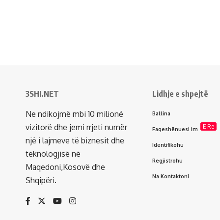
3SHI.NET
Lidhje e shpejtë
Ne ndikojmë mbi 10 milionë
Ballina
vizitorë dhe jemi rrjeti numër
E Re
Faqeshënuesi im
një i lajmeve të biznesit dhe
Identifikohu
teknologjisë në
Regjistrohu
Maqedoni,Kosovë dhe
Na Kontaktoni
Shqipëri.