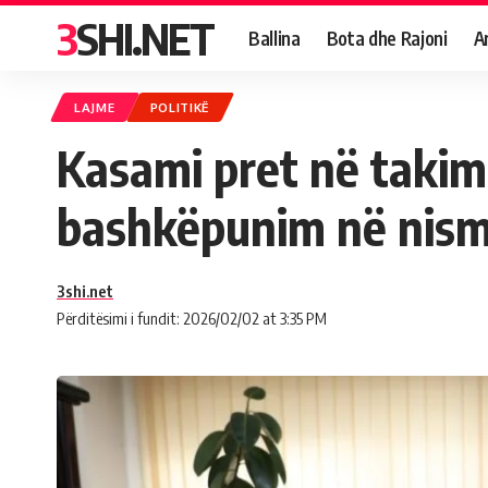
3SHI.NET
Ballina
Bota dhe Rajoni
A
LAJME
POLITIKË
Kasami pret në takim
bashkëpunim në nisma
3shi.net
Përditësimi i fundit: 2026/02/02 at 3:35 PM