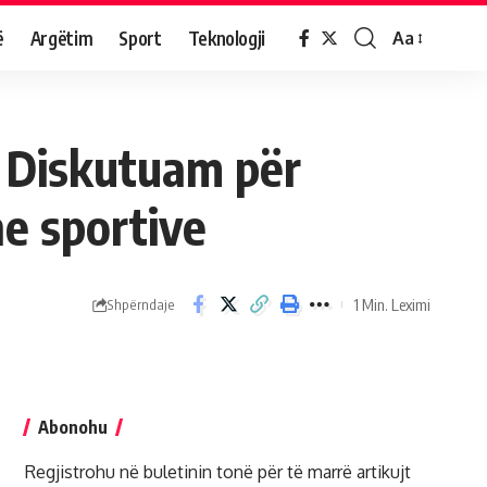
ë
Argëtim
Sport
Teknologji
Aa
: Diskutuam për
e sportive
1 Min. Leximi
Shpërndaje
Abonohu
Regjistrohu në buletinin tonë për të marrë artikujt