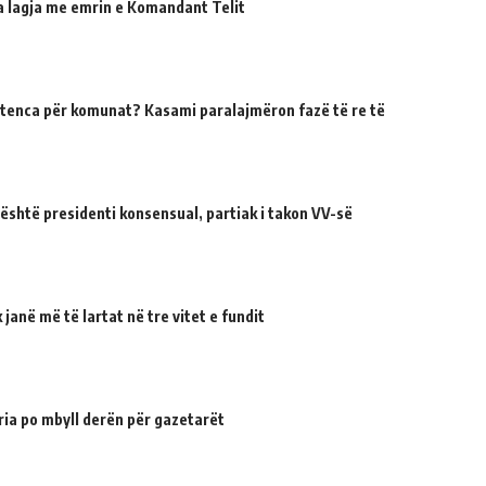
ua lagja me emrin e Komandant Telit
tenca për komunat? Kasami paralajmëron fazë të re të
 është presidenti konsensual, partiak i takon VV-së
janë më të lartat në tre vitet e fundit
ria po mbyll derën për gazetarët