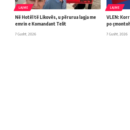
LAJME
LAJME
Në Hotël të Likovës, u përurua lagja me
VLEN: Korri
emrin e Komandant Telit
po çmonto
7 Gusht, 2026
7 Gusht, 2026