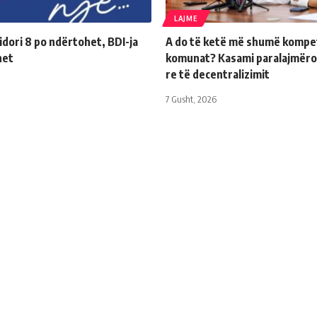
LAJME
dori 8 po ndërtohet, BDI-ja
A do të ketë më shumë kompe
het
komunat? Kasami paralajmëro
re të decentralizimit
7 Gusht, 2026