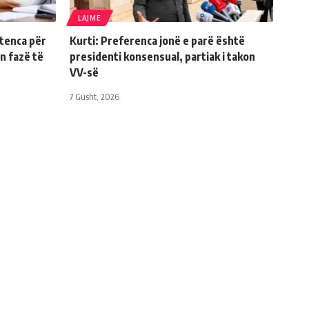
LAJME
tenca për
Kurti: Preferenca jonë e parë është
n fazë të
presidenti konsensual, partiak i takon
VV-së
7 Gusht, 2026