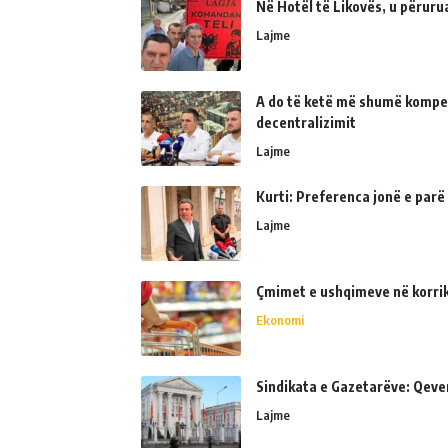
Në Hotël të Likovës, u përur
Lajme
A do të ketë më shumë kompe
decentralizimit
Lajme
Kurti: Preferenca jonë e parë
Lajme
Çmimet e ushqimeve në korrik 
Ekonomi
Sindikata e Gazetarëve: Qeve
Lajme