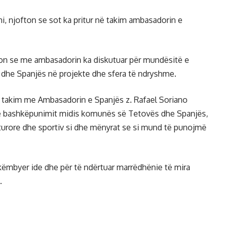
i, njofton se sot ka pritur në takim ambasadorin e
on se me ambasadorin ka diskutuar për mundësitë e
he Spanjës në projekte dhe sfera të ndryshme.
 takim me Ambasadorin e Spanjës z. Rafael Soriano
 e bashkëpunimit midis komunës së Tetovës dhe Spanjës,
lturore dhe sportiv si dhe mënyrat se si mund të punojmë
këmbyer ide dhe për të ndërtuar marrëdhënie të mira
.