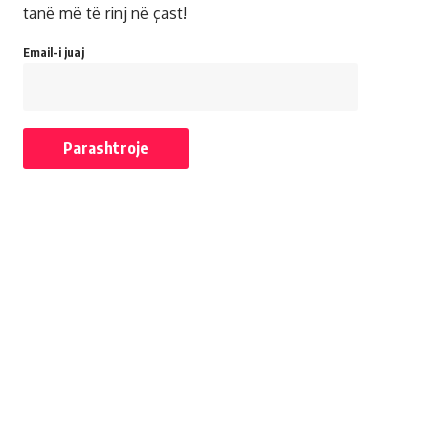
tanë më të rinj në çast!
Email-i juaj