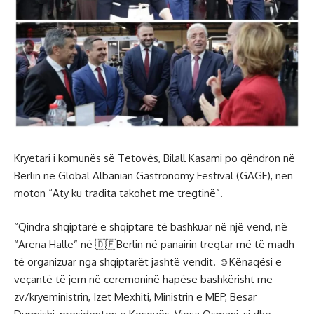
Kryetari i komunës së Tetovës, Bilall Kasami po qëndron në
Berlin në Global Albanian Gastronomy Festival (GAGF), nën
moton “Aty ku tradita takohet me tregtinë”.
“Qindra shqiptarë e shqiptare të bashkuar në një vend, në
“Arena Halle” në 🇩🇪Berlin në panairin tregtar më të madh
të organizuar nga shqiptarët jashtë vendit. ☺️Kënaqësi e
veçantë të jem në ceremoninë hapëse bashkërisht me
zv/kryeministrin, Izet Mexhiti, Ministrin e MEP, Besar