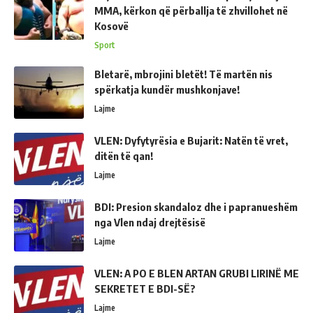
MMA, kërkon që përballja të zhvillohet në
Kosovë
Sport
Bletarë, mbrojini bletët! Të martën nis
spërkatja kundër mushkonjave!
Lajme
VLEN: Dyfytyrësia e Bujarit: Natën të vret,
ditën të qan!
Lajme
BDI: Presion skandaloz dhe i papranueshëm
nga Vlen ndaj drejtësisë
Lajme
VLEN: A PO E BLEN ARTAN GRUBI LIRINË ME
SEKRETET E BDI-SË?
Lajme