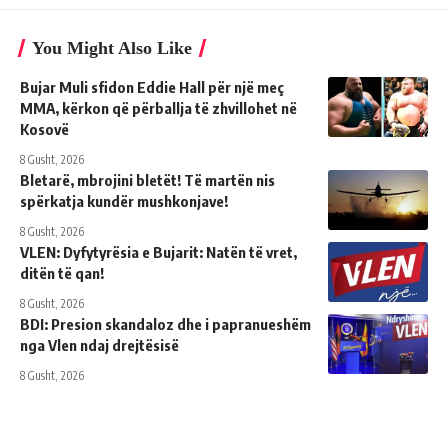
You Might Also Like
Bujar Muli sfidon Eddie Hall për një meç
MMA, kërkon që përballja të zhvillohet në
Kosovë
8 Gusht, 2026
Bletarë, mbrojini bletët! Të martën nis
spërkatja kundër mushkonjave!
8 Gusht, 2026
VLEN: Dyfytyrësia e Bujarit: Natën të vret,
ditën të qan!
8 Gusht, 2026
BDI: Presion skandaloz dhe i papranueshëm
nga Vlen ndaj drejtësisë
8 Gusht, 2026