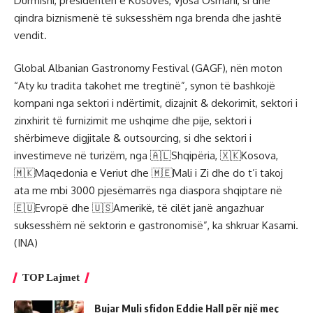
Durmishi, presidenten e Kosovës, Vjosa Osmani, si dhe
qindra biznismenë të suksesshëm nga brenda dhe jashtë
vendit.
Global Albanian Gastronomy Festival (GAGF), nën moton
“Aty ku tradita takohet me tregtinë”, synon të bashkojë
kompani nga sektori i ndërtimit, dizajnit & dekorimit, sektori i
zinxhirit të furnizimit me ushqime dhe pije, sektori i
shërbimeve digjitale & outsourcing, si dhe sektori i
investimeve në turizëm, nga 🇦🇱Shqipëria, 🇽🇰Kosova,
🇲🇰Maqedonia e Veriut dhe 🇲🇪Mali i Zi dhe do t’i takoj
ata me mbi 3000 pjesëmarrës nga diaspora shqiptare në
🇪🇺Evropë dhe 🇺🇸Amerikë, të cilët janë angazhuar
suksesshëm në sektorin e gastronomisë”, ka shkruar Kasami.
(INA)
TOP Lajmet
Bujar Muli sfidon Eddie Hall për një meç