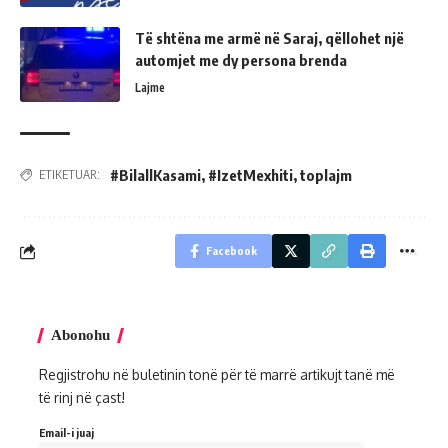
Të shtëna me armë në Saraj, qëllohet një
automjet me dy persona brenda
Lajme
#BilallKasami
,
#IzetMexhiti
,
toplajm
ETIKETUAR:
Facebook
Abonohu
Regjistrohu në buletinin tonë për të marrë artikujt tanë më
të rinj në çast!
Email-i juaj