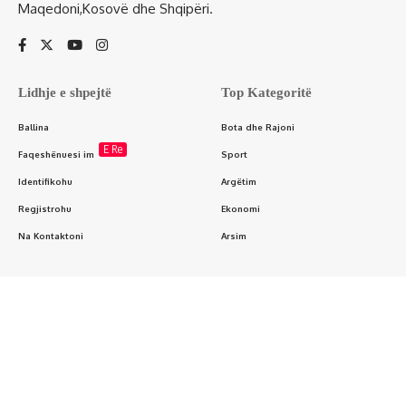
Maqedoni,Kosovë dhe Shqipëri.
Lidhje e shpejtë
Top Kategoritë
Ballina
Bota dhe Rajoni
E Re
Faqeshënuesi im
Sport
Identifikohu
Argëtim
Regjistrohu
Ekonomi
Na Kontaktoni
Arsim