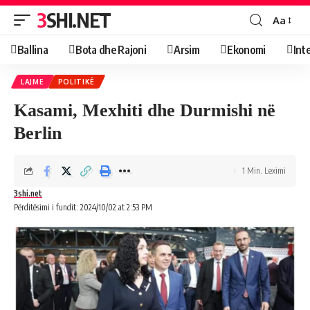
3SHI.NET
Aa
Ballina
Bota dhe Rajoni
Arsim
Ekonomi
Int
LAJME
POLITIKË
Kasami, Mexhiti dhe Durmishi në
Berlin
1 Min. Leximi
3shi.net
Përditësimi i fundit: 2024/10/02 at 2:53 PM