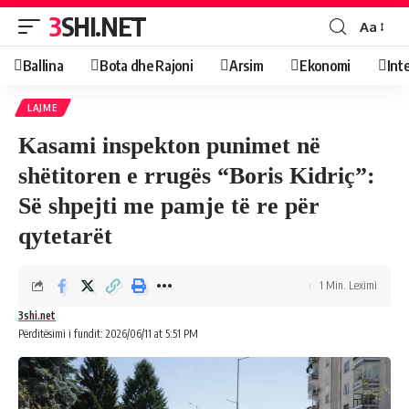
3SHI.NET
Aa
Ballina
Bota dhe Rajoni
Arsim
Ekonomi
Int
LAJME
Kasami inspekton punimet në
shëtitoren e rrugës “Boris Kidriç”:
Së shpejti me pamje të re për
qytetarët
1 Min. Leximi
3shi.net
Përditësimi i fundit: 2026/06/11 at 5:51 PM