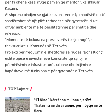
për t’i dhënë kësaj rruge pamjen që meriton”, ka shkruar
Kasami.
Ai shprehu bindjen se gjatë sezonit veror kjo hapësirë do të
shndërrohet në një pikë tërheqëse për qytetarët, duke
ofruar ambiente më të përshtatshme për shëtitje dhe
rekreacion.
“Momente të bukura na presin verës te kjo rrugë”, ka
theksuar kreu i Komunës së Tetovës.
Projekti për rregullimin e shëtitores së rrugës “Boris Kidriç”
është pjesë e investimeve komunale që synojnë
përmirësimin e infrastrukturës urbane dhe krijimin e
hapësirave më funksionale për qytetarët e Tetovës.
TOP Lajmet
“El Nino” kërcënon miliona njerëz!
Thatësira në disa rajone, përmbytje në të
tjera