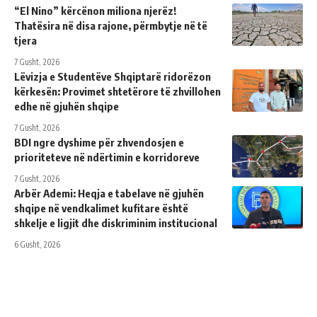
“El Nino” kërcënon miliona njerëz!
Thatësira në disa rajone, përmbytje në të
tjera
7 Gusht, 2026
Lëvizja e Studentëve Shqiptarë ridorëzon
kërkesën: Provimet shtetërore të zhvillohen
edhe në gjuhën shqipe
7 Gusht, 2026
BDI ngre dyshime për zhvendosjen e
prioriteteve në ndërtimin e korridoreve
7 Gusht, 2026
Arbër Ademi: Heqja e tabelave në gjuhën
shqipe në vendkalimet kufitare është
shkelje e ligjit dhe diskriminim institucional
6 Gusht, 2026