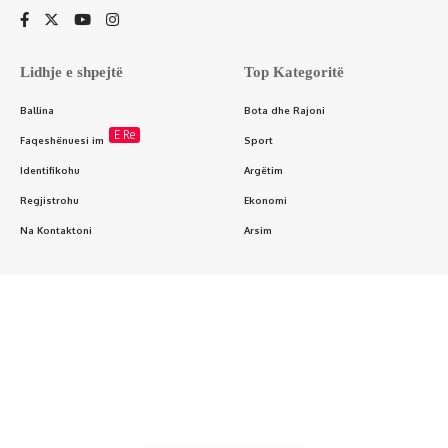
Lidhje e shpejtë
Top Kategoritë
Ballina
Bota dhe Rajoni
E Re
Faqeshënuesi im
Sport
Identifikohu
Argëtim
Regjistrohu
Ekonomi
Na Kontaktoni
Arsim