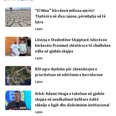
“El Nino” kërcënon miliona njerëz!
Thatësira në disa rajone, përmbytje në të
tjera
Lajme
Lëvizja e Studentëve Shqiptarë ridorëzon
kërkesën: Provimet shtetërore të zhvillohen
edhe në gjuhën shqipe
Lajme
BDI ngre dyshime për zhvendosjen e
prioriteteve në ndërtimin e korridoreve
Lajme
Arbër Ademi: Heqja e tabelave në gjuhën
shqipe në vendkalimet kufitare është
shkelje e ligjit dhe diskriminim institucional
Lajme