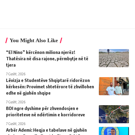
You Might Also Like
“El Nino” kërcënon miliona njerëz!
Thatësira në disa rajone, përmbytje në të
tjera
7 Gusht, 2026
Lëvizja e Studentëve Shqiptarë ridorëzon
kërkesën: Provimet shtetërore të zhvillohen
edhe në gjuhën shqipe
7 Gusht, 2026
BDI ngre dyshime për zhvendosjen e
prioriteteve në ndërtimin e korridoreve
7 Gusht, 2026
Arbër Ademi: Heqja e tabelave në gjuhën