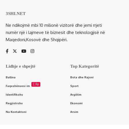
3SHI.NET
Ne ndikojmë mbi 10 milionë vizitorë dhe jemi rrjeti
numër një i lajmeve të biznesit dhe teknologjisë në
Maqedoni,Kosovë dhe Shqipëri.
Lidhje e shpejtë
Top Kategoritë
Ballina
Bota dhe Rajoni
E Re
Faqeshënuesi im
Sport
Identifikohu
Argëtim
Regjistrohu
Ekonomi
Na Kontaktoni
Arsim