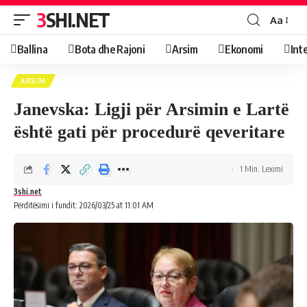
3SHI.NET
Aa
Ballina
Bota dhe Rajoni
Arsim
Ekonomi
Int
ARSIM
Janevska: Ligji për Arsimin e Lartë
është gati për procedurë qeveritare
1 Min. Leximi
3shi.net
Përditësimi i fundit: 2026/03/25 at 11:01 AM