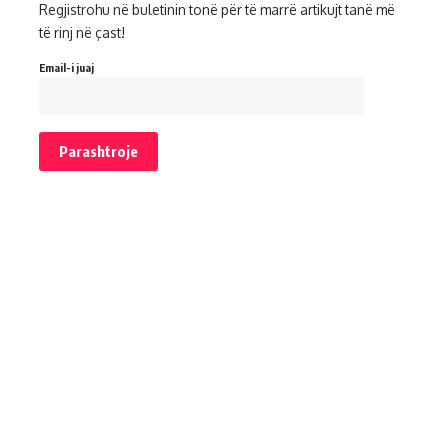
Regjistrohu në buletinin tonë për të marrë artikujt tanë më
të rinj në çast!
Email-i juaj