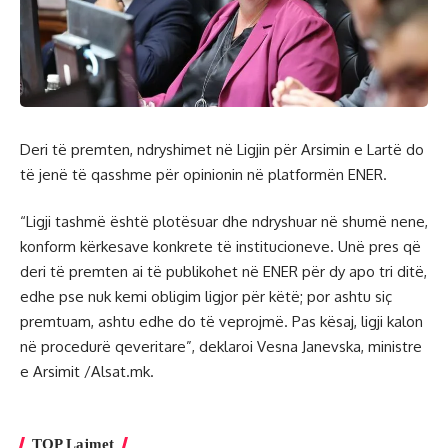
Deri të premten, ndryshimet në Ligjin për Arsimin e Lartë do
të jenë të qasshme për opinionin në platformën ENER.
“Ligji tashmë është plotësuar dhe ndryshuar në shumë nene,
konform kërkesave konkrete të institucioneve. Unë pres që
deri të premten ai të publikohet në ENER për dy apo tri ditë,
edhe pse nuk kemi obligim ligjor për këtë; por ashtu siç
premtuam, ashtu edhe do të veprojmë. Pas kësaj, ligji kalon
në procedurë qeveritare”, deklaroi Vesna Janevska, ministre
e Arsimit /Alsat.mk.
TOP Lajmet