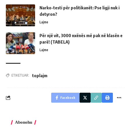
Narko-testi për politikanët: Pse ligji nuk i
detyron?
Lajme
Për një vit, 3000 nxënës më pak në klasën e
parë! (TABELA)
Lajme
toplajm
ETIKETUAR:
Facebook
Abonohu