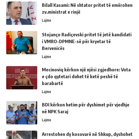
Bilall Kasami: Në shtator pritet të emërohen
zv.ministrat e rinjë
Lajme
Stojanço Radiçevski pritet të jetë kandidati
i VMRO-DPMNE-së për kryetar të
Bervenicës
Lajme
Mecinoviq kërkon një njësi zgjedhore: Vota
e çdo qytetari duhet të ketë peshë të
barabartë
Lajme
BDI kërkon hetim për dyshimet për vjedhje
në NPK Saraj
Lajme
Arrestohen dy kosovarë në Shkup, dyshohet