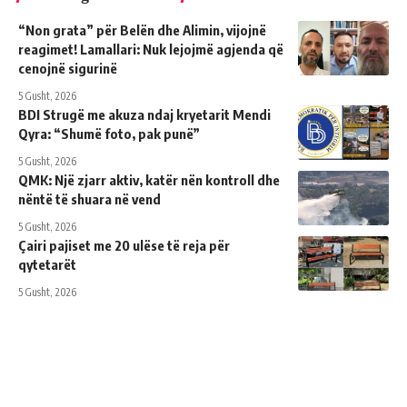
“Non grata” për Belën dhe Alimin, vijojnë
reagimet! Lamallari: Nuk lejojmë agjenda që
cenojnë sigurinë
5 Gusht, 2026
BDI Strugë me akuza ndaj kryetarit Mendi
Qyra: “Shumë foto, pak punë”
5 Gusht, 2026
QMK: Një zjarr aktiv, katër nën kontroll dhe
nëntë të shuara në vend
5 Gusht, 2026
Çairi pajiset me 20 ulëse të reja për
qytetarët
5 Gusht, 2026