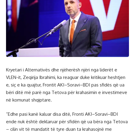
Kryetari i Alternativës dhe njëherësh njëri nga liderët e
VLEN-it, Zeqirija Ibrahimi, ka reaguar duke kritikuar heshtjen
e, siç e ka quajtur, Frontit AKI–Soravi–BDI pas sfidës që ua
bëri ditë më parë nga Tetova për krahasimin e investimeve
në komunat shqiptare.
“Edhe pasi kanë kaluar disa ditë, Fronti AKI–Soravi–BDI
ende nuk është deklaruar për sfidën që ua bëra nga Tetova
– cilin vit të mandatit të tyre duan ta krahasojnë me