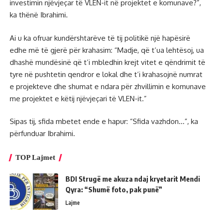
investimin njëvjeçar të VLEN-it në projektet e komunave?”,
ka thënë Ibrahimi.
Ai u ka ofruar kundërshtarëve të tij politikë një hapësirë
edhe më të gjerë për krahasim: “Madje, që t’ua lehtësoj, ua
dhashë mundësinë që t’i mbledhin krejt vitet e qëndrimit të
tyre në pushtetin qendror e lokal dhe t’i krahasojnë numrat
e projekteve dhe shumat e ndara për zhvillimin e komunave
me projektet e këtij njëvjeçari të VLEN-it.”
Sipas tij, sfida mbetet ende e hapur: “Sfida vazhdon…”, ka
përfunduar Ibrahimi.
TOP Lajmet
BDI Strugë me akuza ndaj kryetarit Mendi
Qyra: “Shumë foto, pak punë”
Lajme