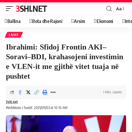
3SHI.NET
Aa
Ballina
Bota dhe Rajoni
Arsim
Ekonomi
Int
LAJME
Ibrahimi: Sfidoj Frontin AKI–
Soravi–BDI, krahasojeni investimin
e VLEN-it me gjithë vitet tuaja në
pushtet
1 Min. Leximi
3shi.net
Përditësimi i fundit: 2025/09/03 at 10:10 AM