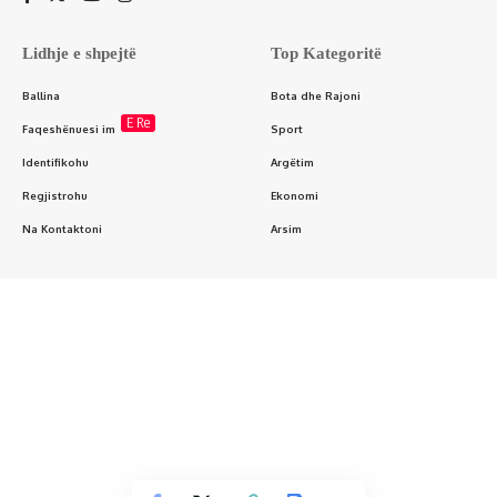
Lidhje e shpejtë
Top Kategoritë
Ballina
Bota dhe Rajoni
E Re
Faqeshënuesi im
Sport
Identifikohu
Argëtim
Regjistrohu
Ekonomi
Na Kontaktoni
Arsim