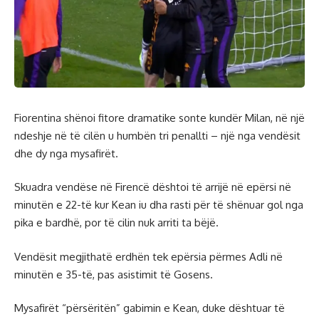
Fiorentina shënoi fitore dramatike sonte kundër Milan, në një
ndeshje në të cilën u humbën tri penallti – një nga vendësit
dhe dy nga mysafirët.
Skuadra vendëse në Firencë dështoi të arrijë në epërsi në
minutën e 22-të kur Kean iu dha rasti për të shënuar gol nga
pika e bardhë, por të cilin nuk arriti ta bëjë.
Vendësit megjithatë erdhën tek epërsia përmes Adli në
minutën e 35-të, pas asistimit të Gosens.
Mysafirët “përsëritën” gabimin e Kean, duke dështuar të