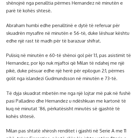
shënojnë nga penalltia përmes Hernandez në minutën e
parë të kohës shtesë.
Abraham humbi edhe penalltinë e dytë të referuar për
skuadrën mysafire në minutën e 56-të, duke lëshuar kështu
edhe një rast të madh për të barazuar shifrat.
Pulisiq në minutën e 60-të shënoi gol për 1:1, pas asistimit të
Hernandez, por kjo nuk mjaftoi që Milan të ndahej me një
pikë, duke pësuar edhe një herë për epilogun 2:1, përmes
golit nga islandezi Gudmundsson në minutën e 73-të.
Të dyja skuadrat mbetën me nga një lojtar më pak në fushë
pasi Palladino dhe Hernandez u ndëshkuan me kartonë të
kuq në minutat ’86, përkatësisht minutës së gjashtë të
kohës shtesë.
Milan pas shtatë xhirosh renditet i gjashti në Serie A me 11