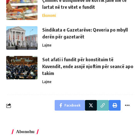
Çmimet e ushqimeve në korrik janë më të
lartat në tre vitet e fundit
Ekonomi
Sindikata e Gazetarëve: Qeveria po mbyll
derën për gazetarët
Lajme
Sot afati i fundit për konstituim të
Kuvendit, ende asnjë njoftim për seancë apo
takim
Lajme
Facebook
Abonohu