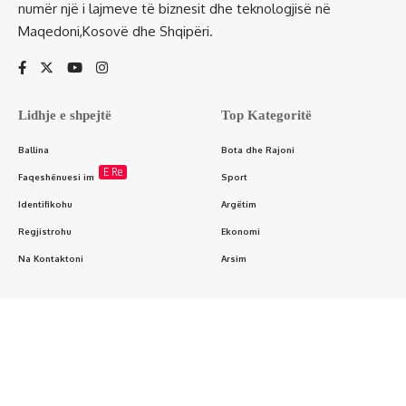
numër një i lajmeve të biznesit dhe teknologjisë në
Maqedoni,Kosovë dhe Shqipëri.
Lidhje e shpejtë
Top Kategoritë
Ballina
Bota dhe Rajoni
E Re
Faqeshënuesi im
Sport
Identifikohu
Argëtim
Regjistrohu
Ekonomi
Na Kontaktoni
Arsim