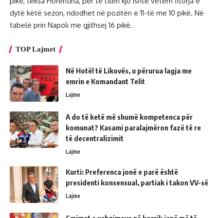
pikë, teksa Fiorentina, për të cilën kjo ishte vetëm fitorja e
dytë këtë sezon, ndodhet në pozitën e 11-të me 10 pikë. Në
tabelë prin Napoli me gjithsej 16 pikë.
TOP Lajmet
Në Hotël të Likovës, u përurua lagja me
emrin e Komandant Telit
Lajme
A do të ketë më shumë kompetenca për
komunat? Kasami paralajmëron fazë të re
të decentralizimit
Lajme
Kurti: Preferenca jonë e parë është
presidenti konsensual, partiak i takon VV-së
Lajme