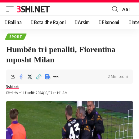
3SHI.NET
Aa
Ballina
Bota dhe Rajoni
Arsim
Ekonomi
Int
SPORT
Humbën tri penallti, Fiorentina
mposht Milan
2 Min. Leximi
3shi.net
Përditësimi i fundit: 2024/10/07 at 1:11 AM