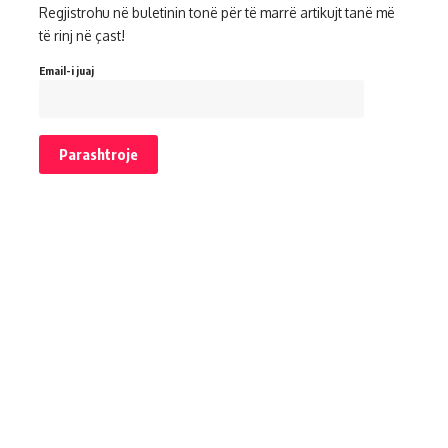
Regjistrohu në buletinin tonë për të marrë artikujt tanë më
të rinj në çast!
Email-i juaj