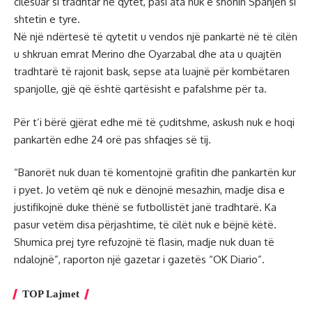
cilësuar si tradhtar në qytet, pasi ata nuk e shohin Spanjën si
shtetin e tyre.
Në një ndërtesë të qytetit u vendos një pankartë në të cilën
u shkruan emrat Merino dhe Oyarzabal dhe ata u quajtën
tradhtarë të rajonit bask, sepse ata luajnë për kombëtaren
spanjolle, gjë që është qartësisht e pafalshme për ta.
Për t’i bërë gjërat edhe më të çuditshme, askush nuk e hoqi
pankartën edhe 24 orë pas shfaqjes së tij.
“Banorët nuk duan të komentojnë grafitin dhe pankartën kur
i pyet. Jo vetëm që nuk e dënojnë mesazhin, madje disa e
justifikojnë duke thënë se futbollistët janë tradhtarë. Ka
pasur vetëm disa përjashtime, të cilët nuk e bëjnë këtë.
Shumica prej tyre refuzojnë të flasin, madje nuk duan të
ndalojnë”, raporton një gazetar i gazetës “OK Diario”.
TOP Lajmet