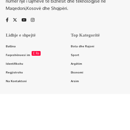
numër një i lajmeve të biznesit dhe teknologjisë në
Maqedoni,Kosovë dhe Shqipëri.
Lidhje e shpejtë
Top Kategoritë
Ballina
Bota dhe Rajoni
E Re
Faqeshënuesi im
Sport
Identifikohu
Argëtim
Regjistrohu
Ekonomi
Na Kontaktoni
Arsim