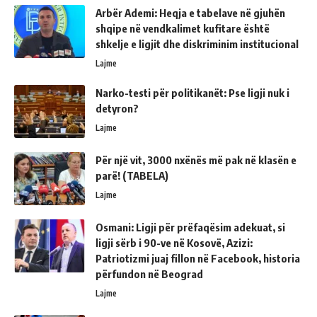
Arbër Ademi: Heqja e tabelave në gjuhën
shqipe në vendkalimet kufitare është
shkelje e ligjit dhe diskriminim institucional
Lajme
Narko-testi për politikanët: Pse ligji nuk i
detyron?
Lajme
Për një vit, 3000 nxënës më pak në klasën e
parë! (TABELA)
Lajme
Osmani: Ligji për prëfaqësim adekuat, si
ligji sërb i 90-ve në Kosovë, Azizi:
Patriotizmi juaj fillon në Facebook, historia
përfundon në Beograd
Lajme