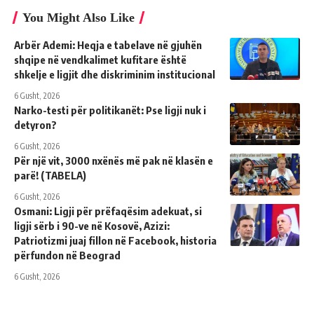
You Might Also Like
Arbër Ademi: Heqja e tabelave në gjuhën
shqipe në vendkalimet kufitare është
shkelje e ligjit dhe diskriminim institucional
6 Gusht, 2026
Narko-testi për politikanët: Pse ligji nuk i
detyron?
6 Gusht, 2026
Për një vit, 3000 nxënës më pak në klasën e
parë! (TABELA)
6 Gusht, 2026
Osmani: Ligji për prëfaqësim adekuat, si
ligji sërb i 90-ve në Kosovë, Azizi:
Patriotizmi juaj fillon në Facebook, historia
përfundon në Beograd
6 Gusht, 2026