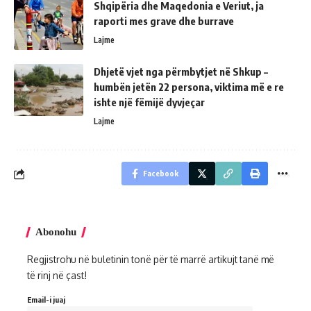
Shqipëria dhe Maqedonia e Veriut, ja
raporti mes grave dhe burrave
Lajme
Dhjetë vjet nga përmbytjet në Shkup –
humbën jetën 22 persona, viktima më e re
ishte një fëmijë dyvjeçar
Lajme
Facebook
Abonohu
Regjistrohu në buletinin tonë për të marrë artikujt tanë më
të rinj në çast!
Email-i juaj