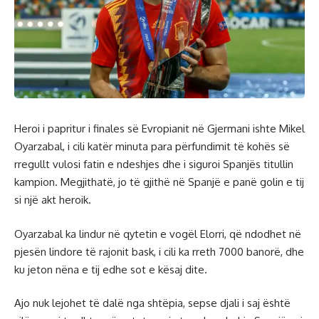
Heroi i papritur i finales së Evropianit në Gjermani ishte Mikel
Oyarzabal, i cili katër minuta para përfundimit të kohës së
rregullt vulosi fatin e ndeshjes dhe i siguroi Spanjës titullin
kampion. Megjithatë, jo të gjithë në Spanjë e panë golin e tij
si një akt heroik.
Oyarzabal ka lindur në qytetin e vogël Elorri, që ndodhet në
pjesën lindore të rajonit bask, i cili ka rreth 7000 banorë, dhe
ku jeton nëna e tij edhe sot e kësaj dite.
Ajo nuk lejohet të dalë nga shtëpia, sepse djali i saj është