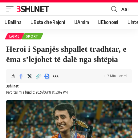
3SHI.NET
Aa
Ballina
Bota dhe Rajoni
Arsim
Ekonomi
Int
LAJME
SPORT
Heroi i Spanjës shpallet tradhtar, e
ëma s’lejohet të dalë nga shtëpia
2 Min. Leximi
3shi.net
Përditësimi i fundit: 2024/07/18 at 5:04 PM