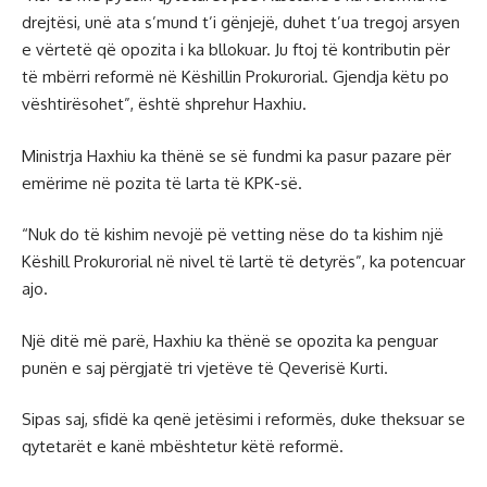
drejtësi, unë ata s’mund t’i gënjejë, duhet t’ua tregoj arsyen
e vërtetë që opozita i ka bllokuar. Ju ftoj të kontributin për
të mbërri reformë në Këshillin Prokurorial. Gjendja këtu po
vështirësohet”, është shprehur Haxhiu.
Ministrja Haxhiu ka thënë se së fundmi ka pasur pazare për
emërime në pozita të larta të KPK-së.
“Nuk do të kishim nevojë pë vetting nëse do ta kishim një
Këshill Prokurorial në nivel të lartë të detyrës”, ka potencuar
ajo.
Një ditë më parë, Haxhiu ka thënë se opozita ka penguar
punën e saj përgjatë tri vjetëve të Qeverisë Kurti.
Sipas saj, sfidë ka qenë jetësimi i reformës, duke theksuar se
qytetarët e kanë mbështetur këtë reformë.