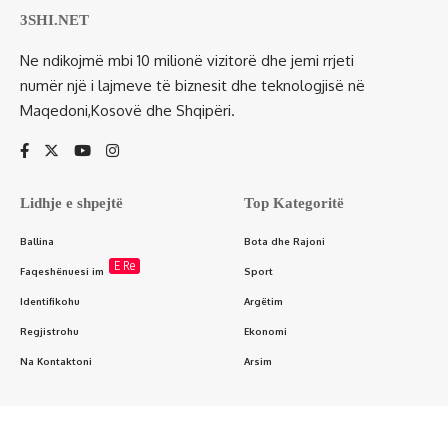
3SHI.NET
Ne ndikojmë mbi 10 milionë vizitorë dhe jemi rrjeti
numër një i lajmeve të biznesit dhe teknologjisë në
Maqedoni,Kosovë dhe Shqipëri.
Lidhje e shpejtë
Top Kategoritë
Ballina
Bota dhe Rajoni
E Re
Faqeshënuesi im
Sport
Identifikohu
Argëtim
Regjistrohu
Ekonomi
Na Kontaktoni
Arsim