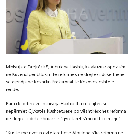
Ministrja e Drejtësisë, Albulena Haxhiu, ka akuzuar opozitën
në Kuvend për bllokim të reformës në drejtësi, duke thënë
se gjendja në Këshillin Prokurorial të Kosovës është e
rëndë.
Para deputetëve, ministrja Haxhiu tha të enjten se
nëpërmjet Gjykatës Kushtetuese po vështirësohet reforma
në drejtësi, duke shtuar se “qytetarët s’mund t’i gënjejë”.
“Kur të më pyesin qytetarët pse Albulenë s’ka reforma në