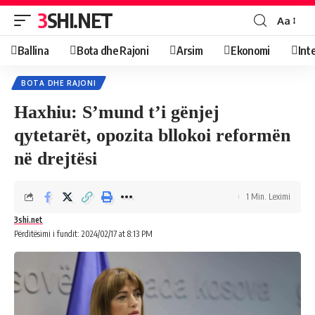
3SHI.NET
Aa
Ballina
Bota dhe Rajoni
Arsim
Ekonomi
Int
BOTA DHE RAJONI
Haxhiu: S’mund t’i gënjej
qytetarët, opozita bllokoi reformën
në drejtësi
1 Min. Leximi
3shi.net
Përditësimi i fundit: 2024/02/17 at 8:13 PM