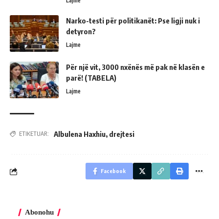
Lajme
Narko-testi për politikanët: Pse ligji nuk i
detyron?
Lajme
Për një vit, 3000 nxënës më pak në klasën e
parë! (TABELA)
Lajme
Albulena Haxhiu
,
drejtesi
ETIKETUAR:
Facebook
Abonohu