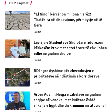
TOP Lajmet
“El Nino” kërcënon miliona njerëz!
Thatësira në disa rajone, përmbytje në të
tjera
Lajme
Lëvizja e Studentëve Shqiptarë ridorëzon
kërkesën: Provimet shtetërore të zhvillohen
edhe në gjuhën shqipe
Lajme
BDI ngre dyshime për zhvendosjen e
prioriteteve në ndërtimin e korridoreve
Lajme
Arbër Ademi: Heqja e tabelave në gjuhën
shqipe në vendkalimet kufitare është
shkelje e ligjit dhe diskriminim institucional