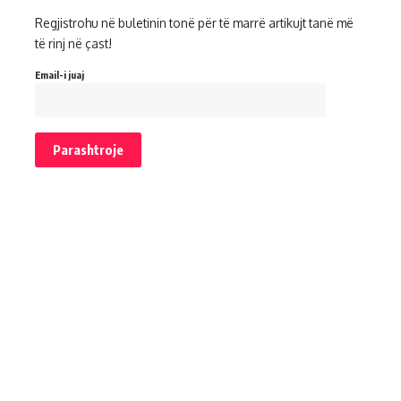
Regjistrohu në buletinin tonë për të marrë artikujt tanë më
të rinj në çast!
Email-i juaj