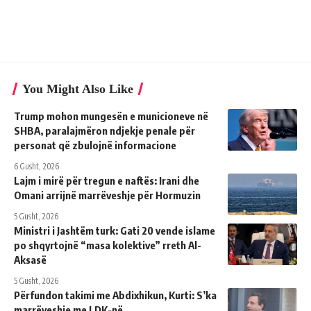
You Might Also Like
Trump mohon mungesën e municioneve në
SHBA, paralajmëron ndjekje penale për
personat që zbulojnë informacione
6 Gusht, 2026
Lajm i mirë për tregun e naftës: Irani dhe
Omani arrijnë marrëveshje për Hormuzin
5 Gusht, 2026
Ministri i Jashtëm turk: ​​Gati 20 vende islame
po shqyrtojnë “masa kolektive” rreth Al-
Aksasë
5 Gusht, 2026
Përfundon takimi me Abdixhikun, Kurti: S’ka
marrëveshje me LDK-në