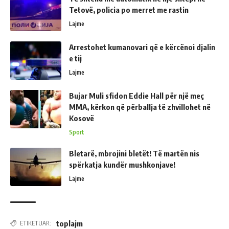
Tetovë, policia po merret me rastin
Lajme
Arrestohet kumanovari që e kërcënoi djalin
e tij
Lajme
Bujar Muli sfidon Eddie Hall për një meç
MMA, kërkon që përballja të zhvillohet në
Kosovë
Sport
Bletarë, mbrojini bletët! Të martën nis
spërkatja kundër mushkonjave!
Lajme
toplajm
ETIKETUAR: