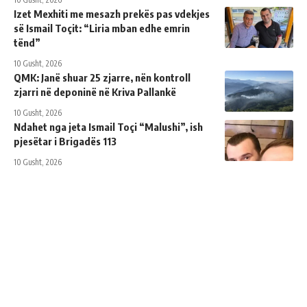
Izet Mexhiti me mesazh prekës pas vdekjes
së Ismail Toçit: “Liria mban edhe emrin
tënd”
10 Gusht, 2026
QMK: Janë shuar 25 zjarre, nën kontroll
zjarri në deponinë në Kriva Pallankë
10 Gusht, 2026
Ndahet nga jeta Ismail Toçi “Malushi”, ish
pjesëtar i Brigadës 113
10 Gusht, 2026