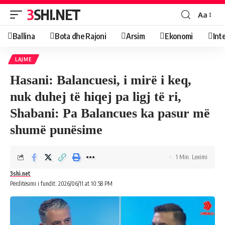
3SHI.NET
Aa
Ballina
Bota dhe Rajoni
Arsim
Ekonomi
Int
LAJME
Hasani: Balancuesi, i mirë i keq,
nuk duhej të hiqej pa ligj të ri,
Shabani: Pa Balancues ka pasur më
shumë punësime
1 Min. Leximi
3shi.net
Përditësimi i fundit: 2026/06/11 at 10:58 PM