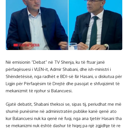
Në emisionin “Debat” në TV Shenja, ku të ftuar janë
përfaqësuesi i VLEN-it, Admir Shabani, dhe ish-ministri i
Shëndetësisë, nga radhët e BDI-së Ilir Hasani, u diskutua për
Ligjin për Përfaqësim të Drejtë dhe pasojat e shfuqizimit të
mekanizmit të njohur si Balancuesi.
Gjatë debatit, Shabani theksoi se, sipas tij, periudhat me më
shumë punësime në administratën publike kanë qenë ato
kur Balancuesi nuk ka qenë në fuqi, nga ana tjetër Hasani tha
se mekanizmi nuk është dashur të hiqej pa një zgjidhje të re