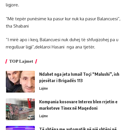
ligjore.
“Më tepër punësime ka pasur kur nuk ka pasur Balancuesi”,
tha Shabani
“I mirë apo i keq, Balancuesi nuk duhej të shfuqizohej pa u
rregulluar ligji”,deklaroi Hasani nga ana tjetër.
TOP Lajmet
Ndahet nga jeta Ismail Toçi “Malushi”, ish
pjesëtar i Brigadës 113
Lajme
Kompania kosovare Interex blen rrjetin e
marketeve Tinex në Maqedoni
Lajme
Të shtëna me automatik në një shtëpi në