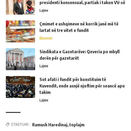
presidenti konsensual, partiak i takon VV-së
Lajme
Çmimet e ushqimeve në korrik janë më të
lartat në tre vitet e fundit
Ekonomi
Sindikata e Gazetarëve: Qeveria po mbyll
derën për gazetarët
Lajme
Sot afati i fundit për konstituim të
Kuvendit, ende asnjë njoftim për seancë apo
takim
Lajme
Ramush Haredinaj
,
toplajm
ETIKETUAR: