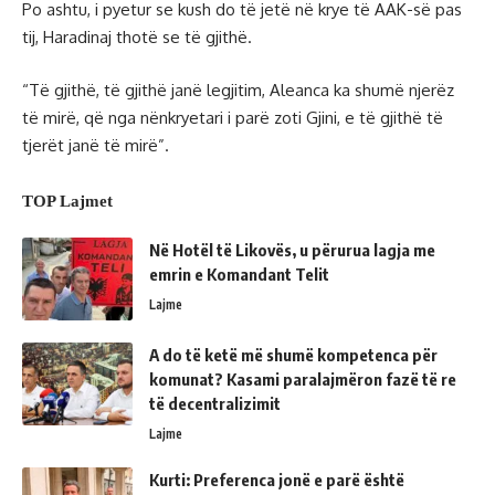
Po ashtu, i pyetur se kush do të jetë në krye të AAK-së pas
tij, Haradinaj thotë se të gjithë.
“Të gjithë, të gjithë janë legjitim, Aleanca ka shumë njerëz
të mirë, që nga nënkryetari i parë zoti Gjini, e të gjithë të
tjerët janë të mirë”.
TOP Lajmet
Në Hotël të Likovës, u përurua lagja me
emrin e Komandant Telit
Lajme
A do të ketë më shumë kompetenca për
komunat? Kasami paralajmëron fazë të re
të decentralizimit
Lajme
Kurti: Preferenca jonë e parë është