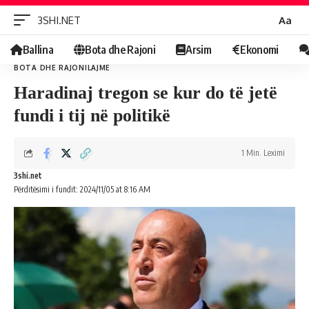
Ndrys
3SHI.NET
Aa
Fontin
Ballina
Bota dhe Rajoni
Arsim
Ekonomi
BOTA DHE RAJONI
LAJME
Haradinaj tregon se kur do të jetë
fundi i tij në politikë
1 Min. Leximi
3shi.net
Përditësimi i fundit: 2024/11/05 at 8:16 AM