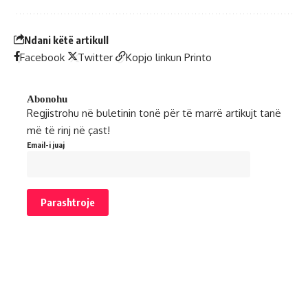
Ndani këtë artikull
Facebook
Twitter
Kopjo linkun
Printo
Abonohu
Regjistrohu në buletinin tonë për të marrë artikujt tanë
më të rinj në çast!
Email-i juaj