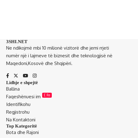
3SHI.NET
Ne ndikojmë mbi 10 milionë vizitorë dhe jemi rrjeti
numër një i lajmeve të biznesit dhe teknologjisë në
Maqedoni,Kosovë dhe Shqipëri.
Lidhje e shpejtë
Ballina
E Re
Faqeshënuesi im
Identifikohu
Regjistrohu
Na Kontaktoni
Top Kategoritë
Bota dhe Rajoni