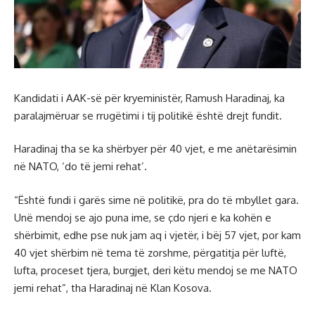
Kandidati i AAK-së për kryeministër, Ramush Haradinaj, ka
paralajmëruar se rrugëtimi i tij politikë është drejt fundit.
Haradinaj tha se ka shërbyer për 40 vjet, e me anëtarësimin
në NATO, ‘do të jemi rehat’.
“Është fundi i garës sime në politikë, pra do të mbyllet gara.
Unë mendoj se ajo puna ime, se çdo njeri e ka kohën e
shërbimit, edhe pse nuk jam aq i vjetër, i bëj 57 vjet, por kam
40 vjet shërbim në tema të zorshme, përgatitja për luftë,
lufta, proceset tjera, burgjet, deri këtu mendoj se me NATO
jemi rehat”, tha Haradinaj në Klan Kosova.