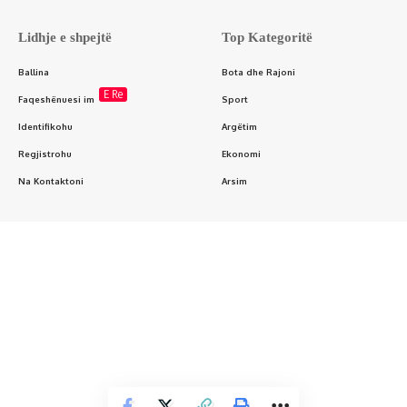
Lidhje e shpejtë
Top Kategoritë
Ballina
Bota dhe Rajoni
E Re
Faqeshënuesi im
Sport
Identifikohu
Argëtim
Regjistrohu
Ekonomi
Na Kontaktoni
Arsim