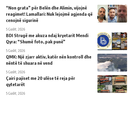
“Non grata” për Belën dhe Alimin, vijojnë
reagimet! Lamallari: Nuk lejojmë agjenda që
cenojnë sigurinë
5 Gusht, 2026
BDI Strugë me akuza ndaj kryetarit Mendi
Qyra: “Shumë foto, pak punë”
5 Gusht, 2026
QMK: Një zjarr aktiv, katër nën kontroll dhe
nëntë të shuara në vend
5 Gusht, 2026
Çairi pajiset me 20 ulëse të reja për
qytetarët
5 Gusht, 2026