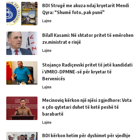
BDI Strugë me akuza ndaj kryetarit Mendi
Qyra: “Shumë foto, pak punë”
Lajme
Bilall Kasami: Në shtator pritet të emërohen
zv.ministrat e rinjë
Lajme
Stojanço Radiçevski pritet të jetë kandidati
i VMRO-DPMNE-së për kryetar të
Bervenicës
Lajme
Mecinoviq kërkon një njësi zgjedhore: Vota
e çdo qytetari duhet të ketë peshë të
barabartë
Lajme
BDI kërkon hetim për dyshimet për vjedhje