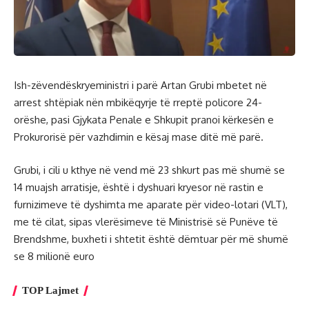
Ish-zëvendëskryeministri i parë Artan Grubi mbetet në
arrest shtëpiak nën mbikëqyrje të rreptë policore 24-
orëshe, pasi Gjykata Penale e Shkupit pranoi kërkesën e
Prokurorisë për vazhdimin e kësaj mase ditë më parë.
Grubi, i cili u kthye në vend më 23 shkurt pas më shumë se
14 muajsh arratisje, është i dyshuari kryesor në rastin e
furnizimeve të dyshimta me aparate për video-lotari (VLT),
me të cilat, sipas vlerësimeve të Ministrisë së Punëve të
Brendshme, buxheti i shtetit është dëmtuar për më shumë
se 8 milionë euro
TOP Lajmet