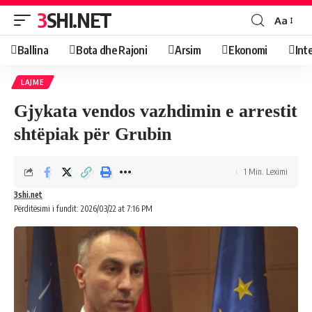
3SHI.NET
Aa
Ballina
Bota dhe Rajoni
Arsim
Ekonomi
Int
LAJME
Gjykata vendos vazhdimin e arrestit
shtëpiak për Grubin
1 Min. Leximi
3shi.net
Përditësimi i fundit: 2026/03/22 at 7:16 PM