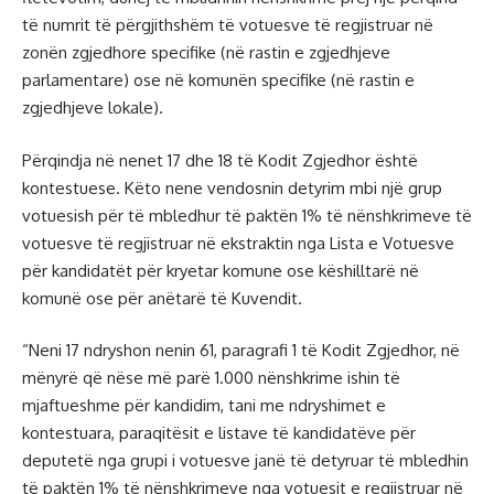
të numrit të përgjithshëm të votuesve të regjistruar në
zonën zgjedhore specifike (në rastin e zgjedhjeve
parlamentare) ose në komunën specifike (në rastin e
zgjedhjeve lokale).
Përqindja në nenet 17 dhe 18 të Kodit Zgjedhor është
kontestuese. Këto nene vendosnin detyrim mbi një grup
votuesish për të mbledhur të paktën 1% të nënshkrimeve të
votuesve të regjistruar në ekstraktin nga Lista e Votuesve
për kandidatët për kryetar komune ose këshilltarë në
komunë ose për anëtarë të Kuvendit.
“Neni 17 ndryshon nenin 61, paragrafi 1 të Kodit Zgjedhor, në
mënyrë që nëse më parë 1.000 nënshkrime ishin të
mjaftueshme për kandidim, tani me ndryshimet e
kontestuara, paraqitësit e listave të kandidatëve për
deputetë nga grupi i votuesve janë të detyruar të mbledhin
të paktën 1% të nënshkrimeve nga votuesit e regjistruar në