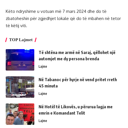
Këto ndryshime u votuan më 7 mars 2024 dhe do të
zbatoheshin për zgjedhjet lokale që do të mbahen në tetor
të këtij viti.
TOP Lajmet
Të shtëna me armë në Saraj, qëllohet një
automjet me dy persona brenda
Lajme
Në Tabanoc për hyrje në vend pritet rreth
45 minuta
Lajme
Në Hotël të Likovës, u përurua lagja me
emrin e Komandant Telit
Lajme