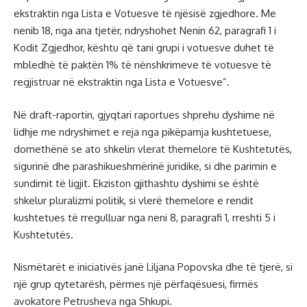
ekstraktin nga Lista e Votuesve të njësisë zgjedhore. Me
nenib 18, nga ana tjetër, ndryshohet Nenin 62, paragrafi 1 i
Kodit Zgjedhor, kështu që tani grupi i votuesve duhet të
mbledhë të paktën 1% të nënshkrimeve të votuesve të
regjistruar në ekstraktin nga Lista e Votuesve”.
Në draft-raportin, gjyqtari raportues shprehu dyshime në
lidhje me ndryshimet e reja nga pikëpamja kushtetuese,
domethënë se ato shkelin vlerat themelore të Kushtetutës,
sigurinë dhe parashikueshmërinë juridike, si dhe parimin e
sundimit të ligjit. Ekziston gjithashtu dyshimi se është
shkelur pluralizmi politik, si vlerë themelore e rendit
kushtetues të rregulluar nga neni 8, paragrafi 1, rreshti 5 i
Kushtetutës.
Nismëtarët e iniciativës janë Liljana Popovska dhe të tjerë, si
një grup qytetarësh, përmes një përfaqësuesi, firmës
avokatore Petrusheva nga Shkupi.