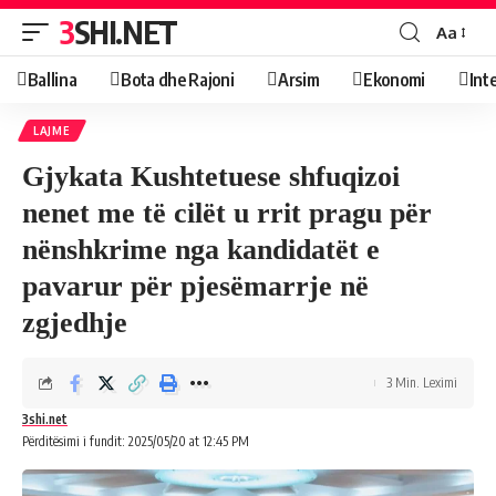
3SHI.NET
Aa
Ballina
Bota dhe Rajoni
Arsim
Ekonomi
Int
LAJME
Gjykata Kushtetuese shfuqizoi
nenet me të cilët u rrit pragu për
nënshkrime nga kandidatët e
pavarur për pjesëmarrje në
zgjedhje
3 Min. Leximi
3shi.net
Përditësimi i fundit: 2025/05/20 at 12:45 PM