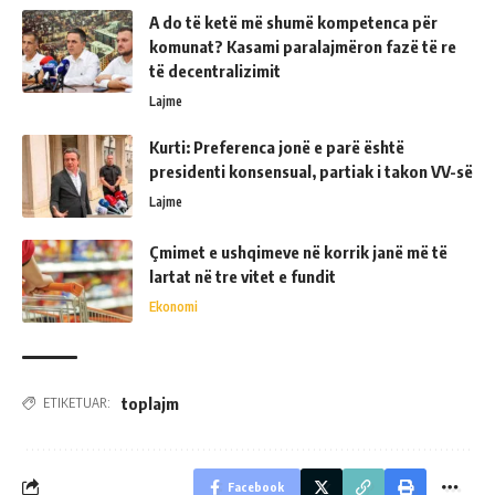
A do të ketë më shumë kompetenca për
komunat? Kasami paralajmëron fazë të re
të decentralizimit
Lajme
Kurti: Preferenca jonë e parë është
presidenti konsensual, partiak i takon VV-së
Lajme
Çmimet e ushqimeve në korrik janë më të
lartat në tre vitet e fundit
Ekonomi
toplajm
ETIKETUAR:
Facebook