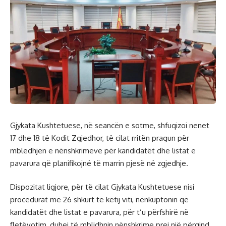
Gjykata Kushtetuese, në seancën e sotme, shfuqizoi nenet
17 dhe 18 të Kodit Zgjedhor, të cilat rritën pragun për
mbledhjen e nënshkrimeve për kandidatët dhe listat e
pavarura që planifikojnë të marrin pjesë në zgjedhje.
Dispozitat ligjore, për të cilat Gjykata Kushtetuese nisi
procedurat më 26 shkurt të këtij viti, nënkuptonin që
kandidatët dhe listat e pavarura, për t’u përfshirë në
fletëvotim, duhej të mblidhnin nënshkrime prej një përqind