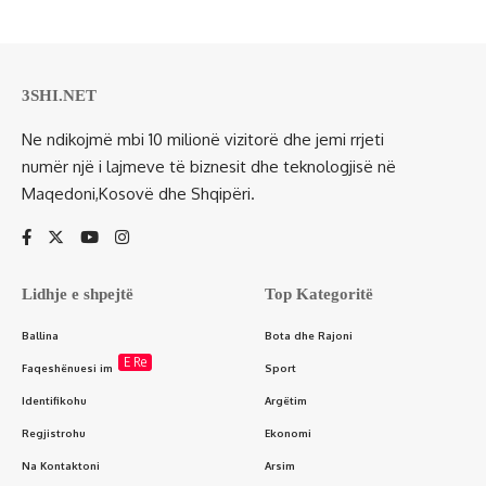
3SHI.NET
Ne ndikojmë mbi 10 milionë vizitorë dhe jemi rrjeti
numër një i lajmeve të biznesit dhe teknologjisë në
Maqedoni,Kosovë dhe Shqipëri.
Lidhje e shpejtë
Top Kategoritë
Ballina
Bota dhe Rajoni
E Re
Faqeshënuesi im
Sport
Identifikohu
Argëtim
Regjistrohu
Ekonomi
Na Kontaktoni
Arsim