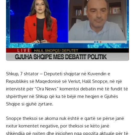
Shkup, 7 shtator – Deputeti shqiptar në Kuvendin e
Republikës së Maqedonisë së Veriut, Halil Snopçe, në një
intervistë për “Ora News” komentoi debatin më të fundit të
shpërthyer në Shkup që ka të bëjë me heqjen e Gjuhës
Shqipe si gjuhë zyrtare.
Snopçe theksoi se akoma nuk është e qartë se përse janë
nxitur komentet negative, por theksoi se këto janë
shkëndija që nxiten dhe iniciohen nga opozita aktuale për të