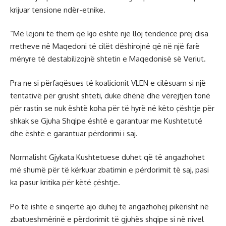
krijuar tensione ndër-etnike.
“Më lejoni të them që kjo është një lloj tendence prej disa
rretheve në Maqedoni të cilët dëshirojnë që në një farë
mënyre të destabilizojnë shtetin e Maqedonisë së Veriut.
Pra ne si përfaqësues të koalicionit VLEN e cilësuam si një
tentativë për grusht shteti, duke dhënë dhe vërejtjen tonë
për rastin se nuk është koha për të hyrë në këto çështje për
shkak se Gjuha Shqipe është e garantuar me Kushtetutë
dhe është e garantuar përdorimi i saj.
Normalisht Gjykata Kushtetuese duhet që të angazhohet
më shumë për të kërkuar zbatimin e përdorimit të saj, pasi
ka pasur kritika për këtë çështje.
Po të ishte e sinqertë ajo duhej të angazhohej pikërisht në
zbatueshmërinë e përdorimit të gjuhës shqipe si në nivel