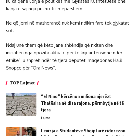
ku ka qenë lidhja e politikës me Gjykatës Kushtetuese dhe
kapja e saj nga pushteti i mëparshëm.
Ne që jemi në mazhorancë nuk kemi ndikim fare tek gjykatat
sot.
Ndaj unë them që këto janë shkëndija që nxiten dhe
iniciohen nga opozita aktuale për të krijuar tensione ndër-
etnike”, u shpreh ndër të tjera deputeti maqedonas Halil
Snopçe për “Ora News”.
TOP Lajmet
“El Nino” kërcënon miliona njerëz!
Thatësira në disa rajone, përmbytje në të
tjera
Lajme
Lëvizja e Studentëve Shqiptarë ridorëzon