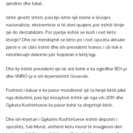
qendror dhe lokal.
Ishte grusht shteti, pasi kjo ishte një nismë e lëvizjes
nacionaliste, ekstremiste si të doni quajeni, por është lëvije
që do destabilizim. Por pyetje është se kush i nxit këto
lëvizje? Dhe ne mendojmë se këto po i nxit opozita aktuale
pjesë e së cilës është dhe ish-presidenti Ivanov, i cili nuk e
nënshkruajti dekretin për fuqizimin e këtij ligji.
Dhe ky është presidenti që në atë kohë e ka zgjedhur BDI-ja
dhe VMRO-ja e ish-kryeministrit Gruevski.
Pushteti i kaluar e ka pasur mundësinë që ta heqë këtë pikë
nga diskutimi, pasi kjo iniciaytivë është që nga viti 2019 dhe
Gjykata Kushtetuese ka pasur kohë ta shqyrtojë këtë.
Dhe ish-kryetari i Gjykatës Kushtetuese është deputet i
opozitës, Sali Murat, atëherë këtu mund të imagjinoni deri