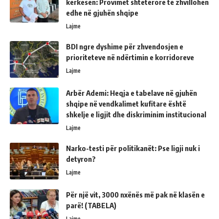
kërkesën: Provimet shtetërore të zhvillohen
edhe në gjuhën shqipe
Lajme
BDI ngre dyshime për zhvendosjen e
prioriteteve në ndërtimin e korridoreve
Lajme
Arbër Ademi: Heqja e tabelave në gjuhën
shqipe në vendkalimet kufitare është
shkelje e ligjit dhe diskriminim institucional
Lajme
Narko-testi për politikanët: Pse ligji nuk i
detyron?
Lajme
Për një vit, 3000 nxënës më pak në klasën e
parë! (TABELA)
Lajme