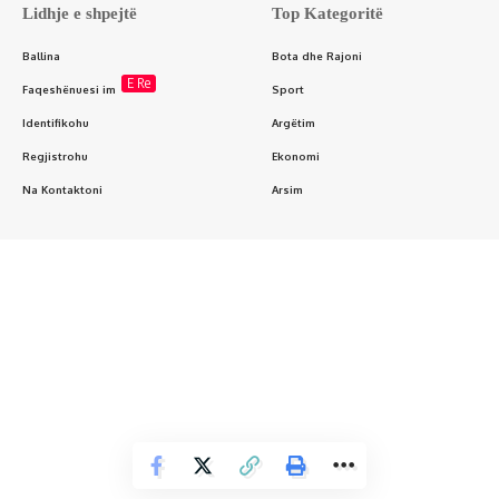
Lidhje e shpejtë
Top Kategoritë
Ballina
Bota dhe Rajoni
E Re
Faqeshënuesi im
Sport
Identifikohu
Argëtim
Regjistrohu
Ekonomi
Na Kontaktoni
Arsim