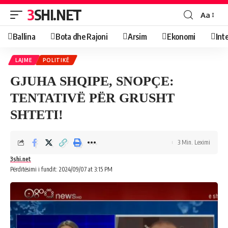
3SHI.NET
Aa
Ballina
Bota dhe Rajoni
Arsim
Ekonomi
Int
LAJME
POLITIKË
GJUHA SHQIPE, SNOPÇE:
TENTATIVË PËR GRUSHT
SHTETI!
3 Min. Leximi
3shi.net
Përditësimi i fundit: 2024/09/07 at 3:15 PM