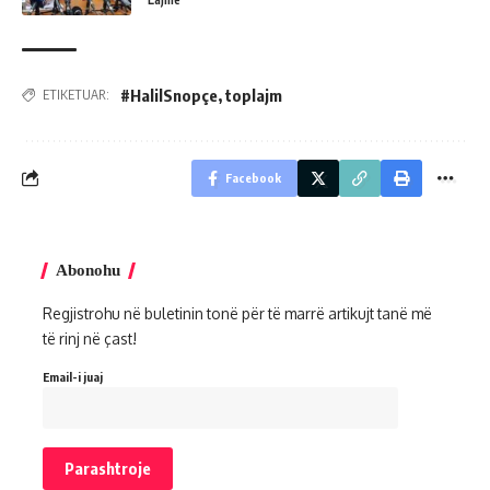
#HalilSnopçe
,
toplajm
ETIKETUAR:
Facebook
Abonohu
Regjistrohu në buletinin tonë për të marrë artikujt tanë më
të rinj në çast!
Email-i juaj