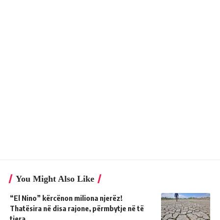
You Might Also Like
“El Nino” kërcënon miliona njerëz!
Thatësira në disa rajone, përmbytje në të
tjera