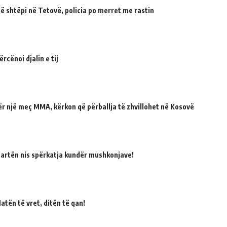
 shtëpi në Tetovë, policia po merret me rastin
cënoi djalin e tij
për një meç MMA, kërkon që përballja të zhvillohet në Kosovë
martën nis spërkatja kundër mushkonjave!
atën të vret, ditën të qan!