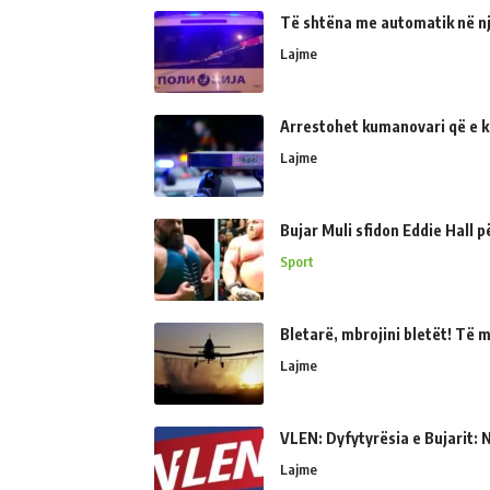
Të shtëna me automatik në një
Lajme
Arrestohet kumanovari që e kër
Lajme
Bujar Muli sfidon Eddie Hall 
Sport
Bletarë, mbrojini bletët! Të 
Lajme
VLEN: Dyfytyrësia e Bujarit: N
Lajme