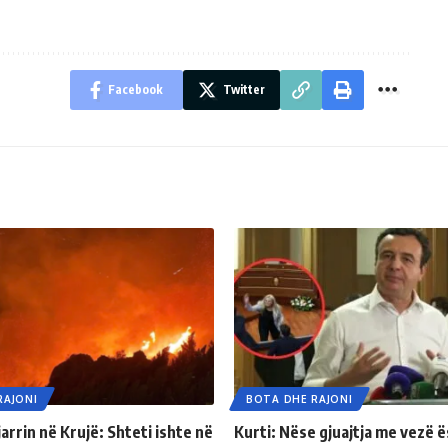
Facebook
Twitter
RAJONI
BOTA DHE RAJONI
arrin në Krujë: Shteti ishte në
Kurti: Nëse gjuajtja me vezë 