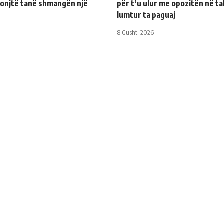
onjtë tanë shmangën një
për t’u ulur me opozitën në ta
lumtur ta paguaj
8 Gusht, 2026