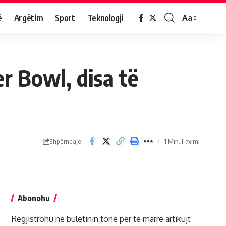
ë
Argëtim
Sport
Teknologji
Aa
r Bowl, disa të
1 Min. Leximi
Shpërndaje
Abonohu
Regjistrohu në buletinin tonë për të marrë artikujt