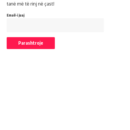
tanë më të rinj në çast!
Email-i juaj