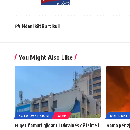
Ndani këtë artikull
You Might Also Like
BOTA DHE RAJONI
LAJME
BOTA DHE 
Hiqet flamuri gjigant i Ukrainës që ishte i
Rama për zj