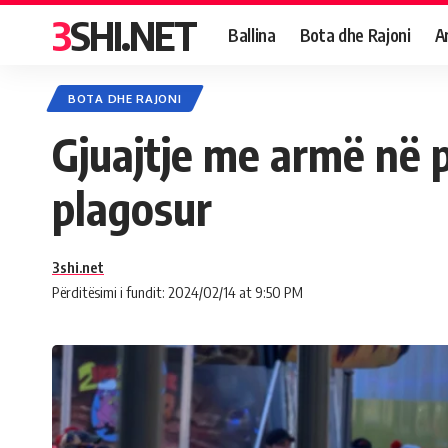
3SHI.NET
Ballina
Bota dhe Rajoni
A
BOTA DHE RAJONI
Gjuajtje me armë në p
plagosur
3shi.net
Përditësimi i fundit: 2024/02/14 at 9:50 PM