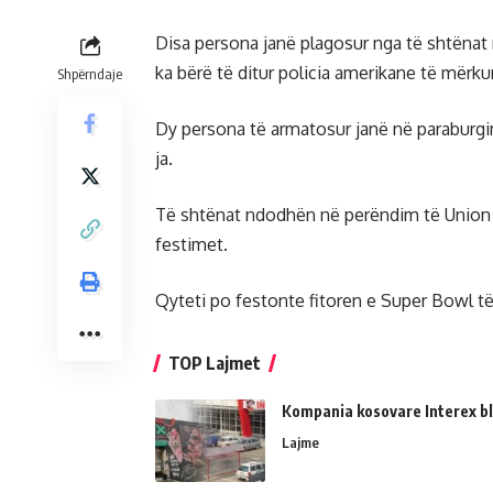
Disa persona janë plagosur nga të shtënat 
ka bërë të ditur policia amerikane të mërku
Shpërndaje
Dy persona të armatosur janë në paraburgi
ja.
Të shtënat ndodhën në perëndim të Union St
festimet.
Qyteti po festonte fitoren e Super Bowl të
TOP Lajmet
Kompania kosovare Interex bl
Lajme