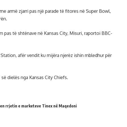
me armë zjarri pas një parade të fitores në Super Bowl,
rën.
m pas të shtënave në Kansas City, Misuri, raportoi BBC-
ation, afër vendit ku mijëra njerëz ishin mbledhur për
 së dielës nga Kansas City Chiefs.
en rrjetin e marketeve Tinex në Maqedoni