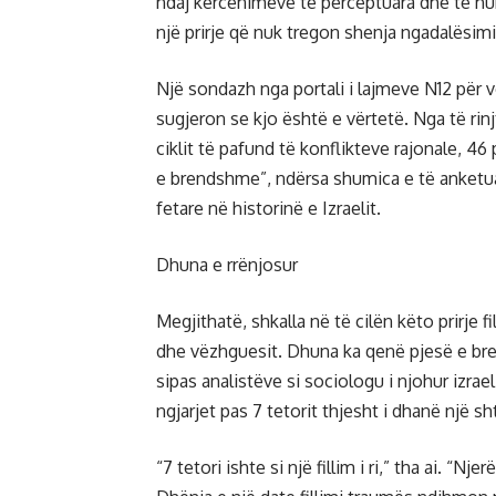
ndaj kërcënimeve të perceptuara dhe të humb
një prirje që nuk tregon shenja ngadalësimi
Një sondazh nga portali i lajmeve N12 për vo
sugjeron se kjo është e vërtetë. Nga të rinj
ciklit të pafund të konflikteve rajonale, 46
e brendshme”, ndërsa shumica e të anketua
fetare në historinë e Izraelit.
Dhuna e rrënjosur
Megjithatë, shkalla në të cilën këto prirje 
dhe vëzhguesit. Dhuna ka qenë pjesë e brend
sipas analistëve si sociologu i njohur izrae
ngjarjet pas 7 tetorit thjesht i dhanë një s
“7 tetori ishte si një fillim i ri,” tha ai. “Nj