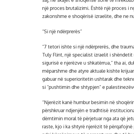
saj, në skajet e shoqërisë sonë të mrekull
një proces brutalizimi. Është një proces i
zakonshme e shoqërisë izraelite, dhe ne nu
“Si një ndërprerës”
“7 tetori ishte si një ndërprerës, dhe tra
Tuly Flint, një specialist izraelit i shëndet
sigurisë e njerëzve u shkatërrua,” tha ai,
mëparshme dhe atyre aktuale kishte krijuar
gabuar në superioritetin ushtarak dhe teknol
si “pushtimin dhe shtypjen” e palestinezëve
“Njerëzit kanë humbur besimin në shoqërinë,
përshkruar ndjenjën e tradhtisë institucion
dëmtimin moral të përjetuar nga ata që jetu
raste, kjo i ka shtyrë njerëzit të përqafojn