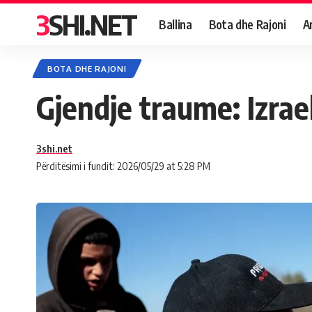
3SHI.NET
Ballina
Bota dhe Rajoni
A
BOTA DHE RAJONI
Gjendje traume: Izrael
3shi.net
Përditësimi i fundit: 2026/05/29 at 5:28 PM