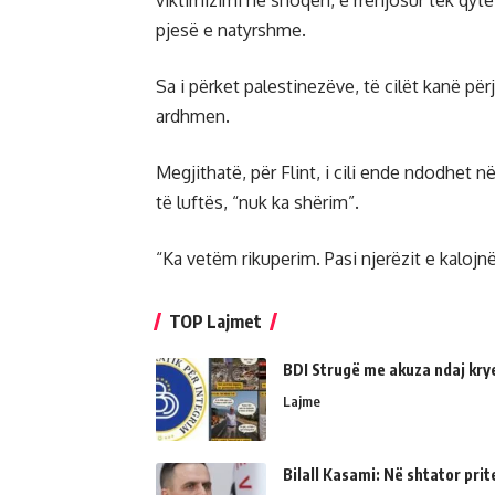
viktimizimi në shoqëri, e rrënjosur tek qyt
pjesë e natyrshme.
Sa i përket palestinezëve, të cilët kanë përj
ardhmen.
Megjithatë, për Flint, i cili ende ndodhet n
të luftës, “nuk ka shërim”.
“Ka vetëm rikuperim. Pasi njerëzit e kalojnë 
TOP Lajmet
BDI Strugë me akuza ndaj kry
Lajme
Bilall Kasami: Në shtator prit