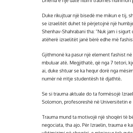
Dhënia e një date fillimi traumës ndihmon p
Duke rikujtuar një bisedë me mikun e tij, sh
se izraelitët duhet të përjetojnë një humb
Shenhav-Shahrabani tha: “Nuk jam i sigurt 
atëherë izraelitët janë bërë edhe më fashis
Gjithmonë ka pasur një element fashist në s
mbuluar atë. Megjithatë, që nga 7 tetori,
ai, duke shtuar se ka hequr dorë nga mësi
numër në rritje studentësh të djathtë.
Se si trauma aktuale do ta formësojë Izrae
Solomon, profesoreshë në Universitetin e Te
Trauma mund ta motivojë një shoqëri të bë
negociata, tha ajo. Për Izraelin, trauma e k