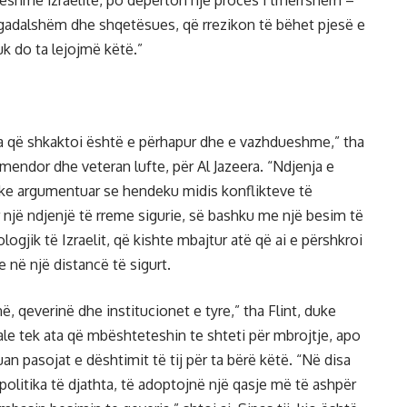
ueshme izraelite, po depërton një proces i tmerrshëm –
 ngadalshëm dhe shqetësues, që rrezikon të bëhet pjesë e
k do ta lejojmë këtë.”
uma që shkaktoi është e përhapur dhe e vazhdueshme,” tha
it mendor dhe veteran lufte, për Al Jazeera. “Ndjenja e
 duke argumentuar se hendeku midis konflikteve të
 një ndjenjë të rreme sigurie, së bashku me një besim të
ogjik të Izraelit, që kishte mbajtur atë që ai e përshkroi
 në një distancë të sigurt.
 qeverinë dhe institucionet e tyre,” tha Flint, duke
ale tek ata që mbështeteshin te shteti për mbrojtje, apo
an pasojat e dështimit të tij për ta bërë këtë. “Në disa
ë politika të djathta, të adoptojnë një qasje më të ashpër