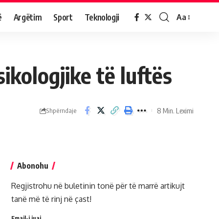
ë
Argëtim
Sport
Teknologji
Aa
ikologjike të luftës
8 Min. Leximi
Shpërndaje
Abonohu
Regjistrohu në buletinin tonë për të marrë artikujt
tanë më të rinj në çast!
Email-i juaj