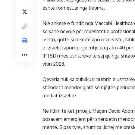
është formësuar nga trauma.
Një anketë e fundit nga Maccabi Healthcare 
se kanë nevojë për mbështetje profesional
ushtri, qoftë si rekrutë apo rezervistë, tab
e Izraelit raportoi një rritje prej afro 40 pë
(PTSD) mes ushtarëve të saj që nga shtatori
vitin 2028.
Qeveria nuk ka publikuar numrin e ushtarëv
shëndetit mendor gjatë së njëjtës periudhë,
mediat izraelite.
Në fillim të këtij muaji, Magen David Adom, 
posaçëm emergjent për shëndetin mendor, pas
merrte. Sipas tyre, shumica lidhej me pres