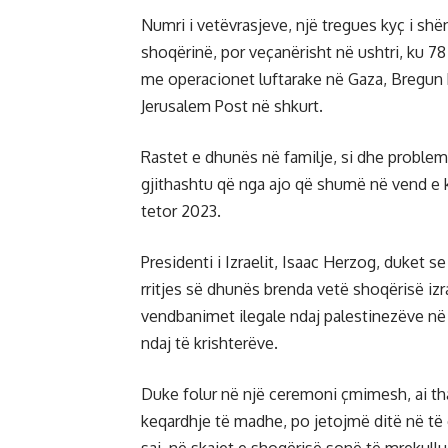
Numri i vetëvrasjeve, një tregues kyç i shë
shoqërinë, por veçanërisht në ushtri, ku 78
me operacionet luftarake në Gaza, Bregun 
Jerusalem Post në shkurt.
Rastet e dhunës në familje, si dhe probleme
gjithashtu që nga ajo që shumë në vend e ko
tetor 2023.
Presidenti i Izraelit, Isaac Herzog, duket s
rritjes së dhunës brenda vetë shoqërisë izra
vendbanimet ilegale ndaj palestinezëve në 
ndaj të krishterëve.
Duke folur në një ceremoni çmimesh, ai tha:
keqardhje të madhe, po jetojmë ditë në të 