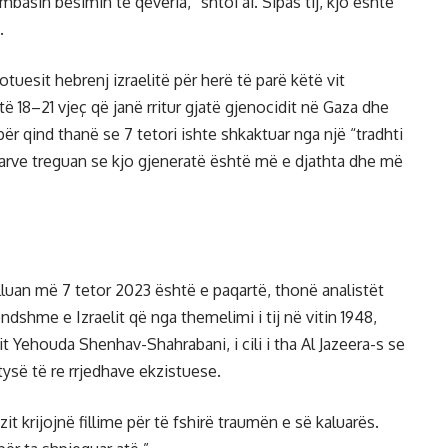
asin besimin te qeveria,” shtoi ai. Sipas tij, kjo është
.
tuesit hebrenj izraelitë për herë të parë këtë vit
të 18–21 vjeç që janë rritur gjatë gjenocidit në Gaza dhe
 për qind thanë se 7 tetori ishte shkaktuar nga një “tradhti
rve treguan se kjo gjeneratë është më e djathta dhe më
filluan më 7 tetor 2023 është e paqartë, thonë analistët
shme e Izraelit që nga themelimi i tij në vitin 1948,
lit Yehouda Shenhav-Shahrabani, i cili i tha Al Jazeera-s se
htysë të re rrjedhave ekzistuese.
erëzit krijojnë fillime për të fshirë traumën e së kaluarës.