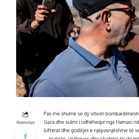
Pas më shumë se dy vitesh bombardimesh të
Gaza dhe sulmi i udhëhequr nga Hamasi ndaj
Shpërndaje
luftërat dhe goditjet e njëpasnjëshme të ven
– analistë, vëzhgues dhe studime të shumta