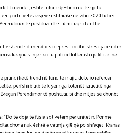
ndetit mendor, është rritur ndjeshëm në të gjithë
 për qind e vetëvrasjeve ushtarake në vitin 2024 lidhen
Perëndimor të pushtuar dhe Liban, raportoi The
t e shëndetit mendor si depresioni dhe stresi, janë rritur
nsiderojnë si një seri të pafund luftërash që filluan në
e e pranoi këtë trend në fund të majit, duke iu referuar
elite, përfshirë atë të kryer nga kolonët izraelitë nga
Bregun Perëndimor të pushtuar, si dhe rritjes së dhunës
 “Do të doja të flisja sot vetëm për unitetin. Por me
cilat dhuna nuk është e vetmja gjë që po shfaqet. Krahas