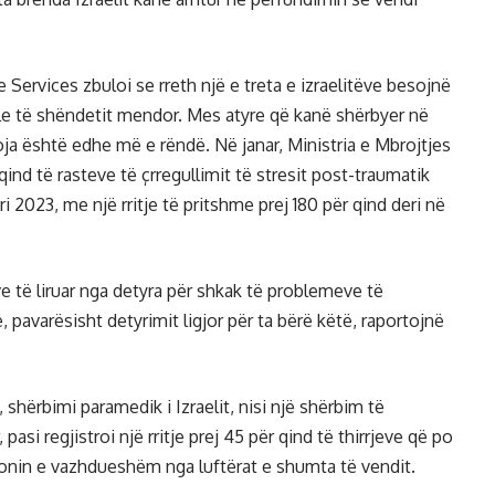
Services zbuloi se rreth një e treta e izraelitëve besojnë
e të shëndetit mendor. Mes atyre që kanë shërbyer në
loja është edhe më e rëndë. Në janar, Ministria e Mbrojtjes
r qind të rasteve të çrregullimit të stresit post-traumatik
 2023, me një rritje të pritshme prej 180 për qind deri në
e të liruar nga detyra për shkak të problemeve të
 pavarësisht detyrimit ligjor për ta bërë këtë, raportojnë
shërbimi paramedik i Izraelit, nisi një shërbim të
i regjistroi një rritje prej 45 për qind të thirrjeve që po
ionin e vazhdueshëm nga luftërat e shumta të vendit.