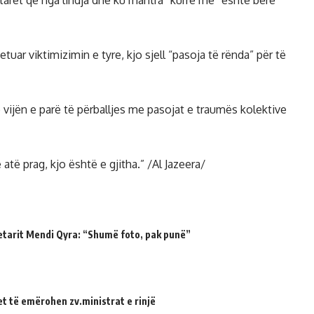
etarët që nga lindja dhe ku mantra “kurrë më” është bërë
etuar viktimizimin e tyre, kjo sjell “pasoja të rënda” për të
ë vijën e parë të përballjes me pasojat e traumës kolektive
atë prag, kjo është e gjitha.” /Al Jazeera/
etarit Mendi Qyra: “Shumë foto, pak punë”
et të emërohen zv.ministrat e rinjë