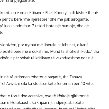
ër ta shpjeguar atë.”
krimtarin e ndjerë libanez Elias Khoury, i cili kishte thënë
je për t’u bërë “më njerëzorë” dhe më pak arrogantë,
që kjo ka ndodhur. 7 tetori ishte një humbje, dhe që
të.
ionizëm, por rrymat më liberale, si kibucet, e kanë
 kjo është bërë më e dukshme. Mund ta shohësh kudo,” tha
mdhënia për shkak të kritikave të vazhdueshme nga një
lin në të ardhmen mbetet e paqartë, tha Zahava
l Avivit, e cila ka studiuar këtë fenomen për 40 vite.
het e fortë dhe agresive, ose të kërkojë gjithmonë
aluar e Holokaustit ka krijuar një ndjenjë absolute