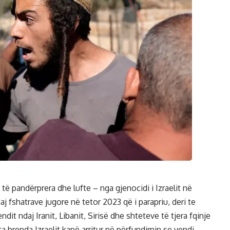
 pandërprera dhe lufte – nga gjenocidi i Izraelit në
 fshatrave jugore në tetor 2023 që i parapriu, deri te
dit ndaj Iranit, Libanit, Sirisë dhe shteteve të tjera fqinje
 brenda Izraelit kanë arritur në përfundimin se vendi