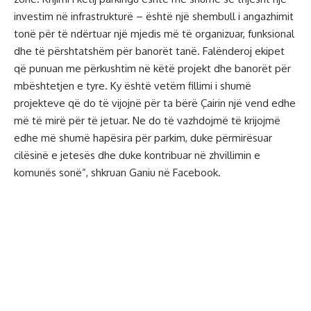
investim në infrastrukturë – është një shembull i angazhimit
tonë për të ndërtuar një mjedis më të organizuar, funksional
dhe të përshtatshëm për banorët tanë. Falënderoj ekipet
që punuan me përkushtim në këtë projekt dhe banorët për
mbështetjen e tyre. Ky është vetëm fillimi i shumë
projekteve që do të vijojnë për ta bërë Çairin një vend edhe
më të mirë për të jetuar. Ne do të vazhdojmë të krijojmë
edhe më shumë hapësira për parkim, duke përmirësuar
cilësinë e jetesës dhe duke kontribuar në zhvillimin e
komunës sonë”, shkruan Ganiu në Facebook.