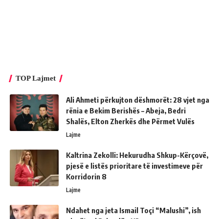
TOP Lajmet
Ali Ahmeti përkujton dëshmorët: 28 vjet nga
rënia e Bekim Berishës – Abeja, Bedri
Shalës, Elton Zherkës dhe Përmet Vulës
Lajme
Kaltrina Zekolli: Hekurudha Shkup-Kërçovë,
pjesë e listës prioritare të investimeve për
Korridorin 8
Lajme
Ndahet nga jeta Ismail Toçi “Malushi”, ish