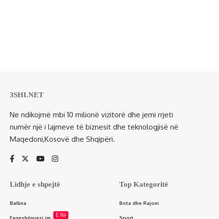
3SHI.NET
Ne ndikojmë mbi 10 milionë vizitorë dhe jemi rrjeti
numër një i lajmeve të biznesit dhe teknologjisë në
Maqedoni,Kosovë dhe Shqipëri.
Lidhje e shpejtë
Top Kategoritë
Ballina
Bota dhe Rajoni
E Re
Faqeshënuesi im
Sport