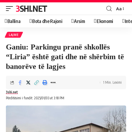
3SHI.NET
Aa
Ballina
Bota dhe Rajoni
Arsim
Ekonomi
Int
LAJME
Ganiu: Parkingu pranë shkollës
“Liria” është gati dhe në shërbim të
banorëve të lagjes
1 Min. Leximi
3shi.net
Përditësimi i fundit: 2025/01/03 at 3:18 PM