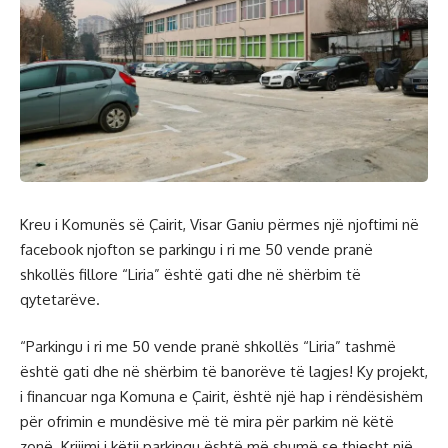
Kreu i Komunës së Çairit, Visar Ganiu përmes një njoftimi në
facebook njofton se parkingu i ri me 50 vende pranë
shkollës fillore “Liria” është gati dhe në shërbim të
qytetarëve.
“Parkingu i ri me 50 vende pranë shkollës “Liria” tashmë
është gati dhe në shërbim të banorëve të lagjes! Ky projekt,
i financuar nga Komuna e Çairit, është një hap i rëndësishëm
për ofrimin e mundësive më të mira për parkim në këtë
zonë. Krijimi i këtij parkingu është më shumë se thjesht një