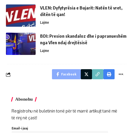
VLEN: Dyfytyrësia e Bujarit: Natën të vret,
ditën të qan!
Lajme
BDI: Presion skandaloz dhe i papranueshëm
nga Vlen ndaj drejtësisë
Lajme
Facebook
Abonohu
Regjistrohu në buletinin tonë për të marrë artikujt tanë më
të rinj në çast!
Email-i juaj