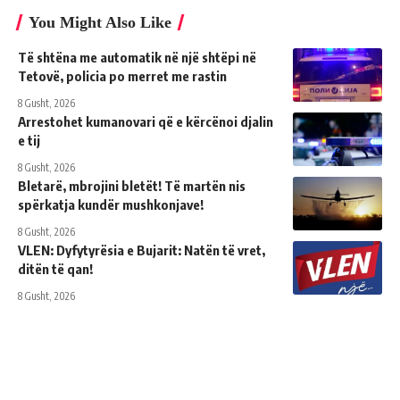
You Might Also Like
Të shtëna me automatik në një shtëpi në
Tetovë, policia po merret me rastin
8 Gusht, 2026
Arrestohet kumanovari që e kërcënoi djalin
e tij
8 Gusht, 2026
Bletarë, mbrojini bletët! Të martën nis
spërkatja kundër mushkonjave!
8 Gusht, 2026
VLEN: Dyfytyrësia e Bujarit: Natën të vret,
ditën të qan!
8 Gusht, 2026