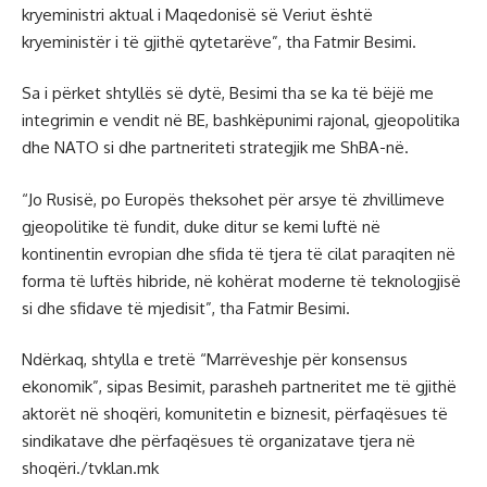
kryeministri aktual i Maqedonisë së Veriut është
kryeministër i të gjithë qytetarëve”, tha Fatmir Besimi.
Sa i përket shtyllës së dytë, Besimi tha se ka të bëjë me
integrimin e vendit në BE, bashkëpunimi rajonal, gjeopolitika
dhe NATO si dhe partneriteti strategjik me ShBA-në.
“Jo Rusisë, po Europës theksohet për arsye të zhvillimeve
gjeopolitike të fundit, duke ditur se kemi luftë në
kontinentin evropian dhe sfida të tjera të cilat paraqiten në
forma të luftës hibride, në kohërat moderne të teknologjisë
si dhe sfidave të mjedisit”, tha Fatmir Besimi.
Ndërkaq, shtylla e tretë “Marrëveshje për konsensus
ekonomik”, sipas Besimit, parasheh partneritet me të gjithë
aktorët në shoqëri, komunitetin e biznesit, përfaqësues të
sindikatave dhe përfaqësues të organizatave tjera në
shoqëri./tvklan.mk