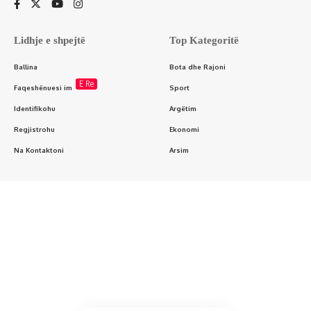
Lidhje e shpejtë
Top Kategoritë
Ballina
Bota dhe Rajoni
E Re
Faqeshënuesi im
Sport
Identifikohu
Argëtim
Regjistrohu
Ekonomi
Na Kontaktoni
Arsim