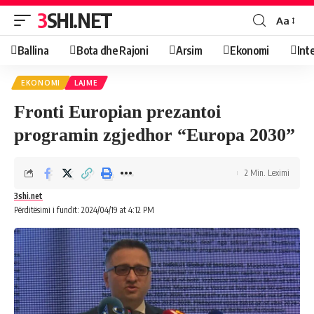
3SHI.NET
Aa
Ballina
Bota dhe Rajoni
Arsim
Ekonomi
Int
EKONOMI
LAJME
Fronti Europian prezantoi
programin zgjedhor “Europa 2030”
2 Min. Leximi
3shi.net
Përditësimi i fundit: 2024/04/19 at 4:12 PM