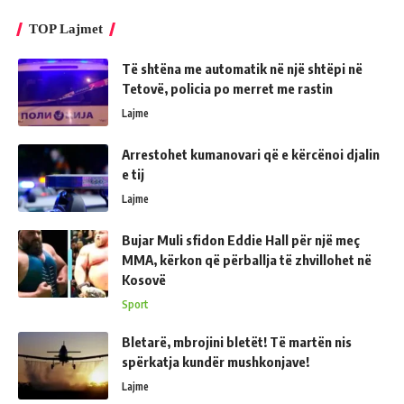
TOP Lajmet
Të shtëna me automatik në një shtëpi në
Tetovë, policia po merret me rastin
Lajme
Arrestohet kumanovari që e kërcënoi djalin
e tij
Lajme
Bujar Muli sfidon Eddie Hall për një meç
MMA, kërkon që përballja të zhvillohet në
Kosovë
Sport
Bletarë, mbrojini bletët! Të martën nis
spërkatja kundër mushkonjave!
Lajme