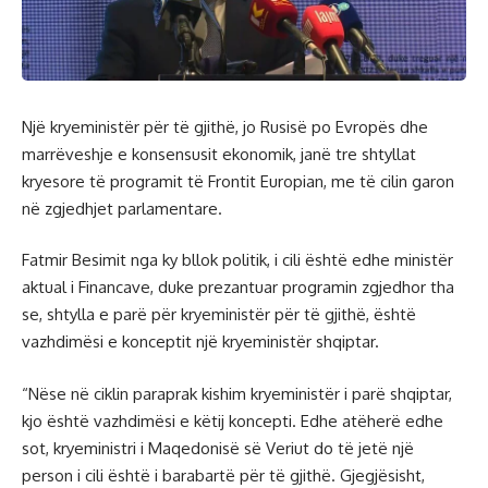
Një kryeministër për të gjithë, jo Rusisë po Evropës dhe
marrëveshje e konsensusit ekonomik, janë tre shtyllat
kryesore të programit të Frontit Europian, me të cilin garon
në zgjedhjet parlamentare.
Fatmir Besimit nga ky bllok politik, i cili është edhe ministër
aktual i Financave, duke prezantuar programin zgjedhor tha
se, shtylla e parë për kryeministër për të gjithë, është
vazhdimësi e konceptit një kryeministër shqiptar.
“Nëse në ciklin paraprak kishim kryeministër i parë shqiptar,
kjo është vazhdimësi e këtij koncepti. Edhe atëherë edhe
sot, kryeministri i Maqedonisë së Veriut do të jetë një
person i cili është i barabartë për të gjithë. Gjegjësisht,