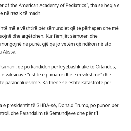
r of the American Academy of Pediatrics”, tha se heqja e
ve në rrezik të madh.
 është më e vështirë për sëmundjet që të përhapen dhe më
mësojnë dhe argëtohen. Kur fëmijët sëmuren dhe
e mungojnë në punë, gjë që jo vetëm që ndikon në ato
 Alissa.
skamani, që po kandidon për kryebashkiake të Orlandos,
ja e vaksinave “është e pamatur dhe e rrezikshme” dhe
ë parandalueshme. Ka thënë se është katastrofë për
ata e presidentit të SHBA-së, Donald Trump, po punon për
ntroll dhe Parandalim të Sëmundjeve dhe për t’i