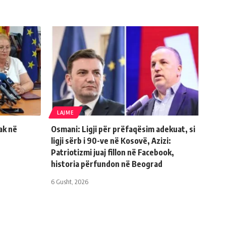
LAJME
ak në
Osmani: Ligji për prëfaqësim adekuat, si
ligji sërb i 90-ve në Kosovë, Azizi:
Patriotizmi juaj fillon në Facebook,
historia përfundon në Beograd
6 Gusht, 2026