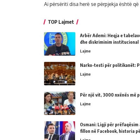
Ai përsëriti disa herë se përpjekja është që 
TOP Lajmet
Arbër Ademi: Heqja e tabelave
dhe diskriminim institucional
Lajme
Narko-testi për politikanët: Ps
Lajme
Për një vit, 3000 nxënës më p
Lajme
Osmani: Ligji për prëfaqësim a
fillon në Facebook, historia 