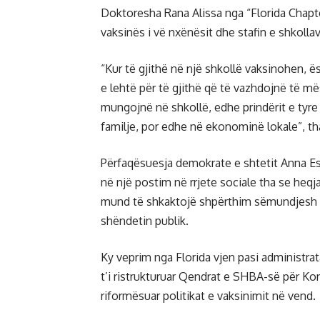
Doktoresha Rana Alissa nga “Florida Chapte
vaksinës i vë nxënësit dhe stafin e shkolla
“Kur të gjithë në një shkollë vaksinohen,
e lehtë për të gjithë që të vazhdojnë të 
mungojnë në shkollë, edhe prindërit e tyr
familje, por edhe në ekonominë lokale”, tha
Përfaqësuesja demokrate e shtetit Anna E
në një postim në rrjete sociale tha se heq
mund të shkaktojë shpërthim sëmundjesh t
shëndetin publik.
Ky veprim nga Florida vjen pasi administr
t’i ristrukturuar Qendrat e SHBA-së për Ko
riformësuar politikat e vaksinimit në vend.