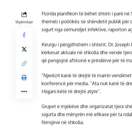
Florida planifikon të bëhet shteti i parë 
themeli i politikës së shëndetit publik për 
Shpërndaje
sigurt nga sëmundjet infektive, raporton ag
Kirurgu i përgjithshëm i shtetit, Dr. Joseph
kërkesat aktuale në shkolla dhe vende tjera
që pengojnë aftësinë e prindërve për të m
“Njerëzit kanë të drejtë të marrin vendimet
konferencë për media. “Ata nuk kanë të drej
Hiqjani këtë të drejtë atyre”.
Grupet e mjekëve dhe organizatat tjera sh
sigurta dhe mënyrën më efikase për ta nda
fëmijëve në shkolla.