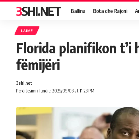
3SHI.NET
Ballina
Bota dhe Rajoni
A
LAJME
Florida planifikon t’i
fëmijëri
3shi.net
Përditësimi i fundit: 2025/09/03 at 11:23 PM