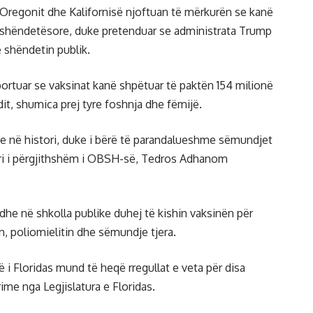
Oregonit dhe Kalifornisë njoftuan të mërkurën se kanë
kat shëndetësore, duke pretenduar se administrata Trump
 shëndetin publik.
ortuar se vaksinat kanë shpëtuar të paktën 154 milionë
dit, shumica prej tyre foshnja dhe fëmijë.
me në histori, duke i bërë të parandalueshme sëmundjet
tori i përgjithshëm i OBSH-së, Tedros Adhanom
dhe në shkolla publike duhej të kishin vaksinën për
sin, poliomielitin dhe sëmundje tjera.
i Floridas mund të heqë rregullat e veta për disa
ime nga Legjislatura e Floridas.