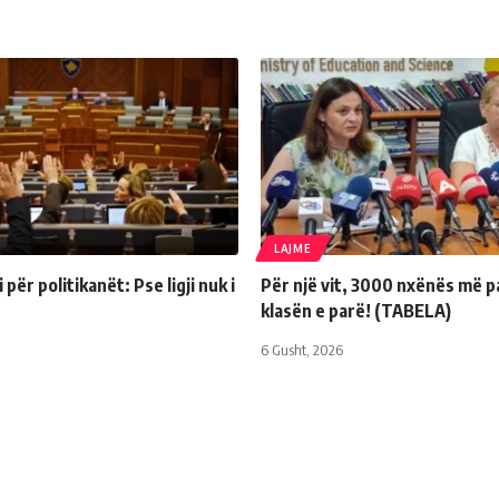
LAJME
për politikanët: Pse ligji nuk i
Për një vit, 3000 nxënës më p
klasën e parë! (TABELA)
6 Gusht, 2026