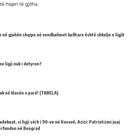
të hiqen të gjitha.
 në gjuhën shqipe në vendkalimet kufitare është shkelje e ligjit
e ligji nuk i detyron?
ak në klasën e parë! (TABELA)
dekuat, si ligji sërb i 90-ve në Kosovë, Azizi: Patriotizmi juaj
përfundon në Beograd