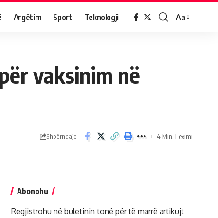
ë
Argëtim
Sport
Teknologji
Aa
t për vaksinim në
4 Min. Leximi
Shpërndaje
Abonohu
Regjistrohu në buletinin tonë për të marrë artikujt