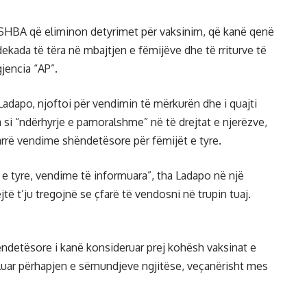
në SHBA që eliminon detyrimet për vaksinim, që kanë qenë
dekada të tëra në mbajtjen e fëmijëve dhe të rriturve të
jencia “AP”.
 Ladapo, njoftoi për vendimin të mërkurën dhe i quajti
 si “ndërhyrje e pamoralshme” në të drejtat e njerëzve,
arrë vendime shëndetësore për fëmijët e tyre.
 e tyre, vendime të informuara”, tha Ladapo në një
të t’ju tregojnë se çfarë të vendosni në trupin tuaj.
ëndetësore i kanë konsideruar prej kohësh vaksinat e
luar përhapjen e sëmundjeve ngjitëse, veçanërisht mes