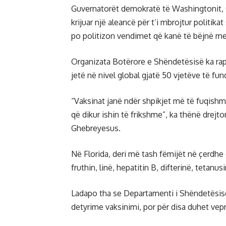
Guvernatorët demokratë të Washingtonit, 
krijuar një aleancë për t’i mbrojtur politi
po politizon vendimet që kanë të bëjnë me
Organizata Botërore e Shëndetësisë ka rap
jetë në nivel global gjatë 50 vjetëve të fun
“Vaksinat janë ndër shpikjet më të fuqish
që dikur ishin të frikshme”, ka thënë drej
Ghebreyesus.
Në Florida, deri më tash fëmijët në çerdhe 
fruthin, linë, hepatitin B, difterinë, tetanu
Ladapo tha se Departamenti i Shëndetësisë 
detyrime vaksinimi, por për disa duhet vepr