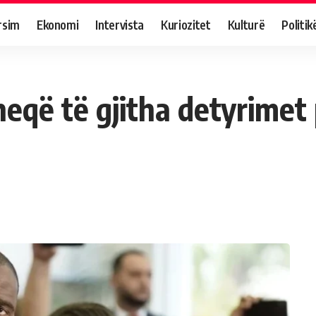
rsim
Ekonomi
Intervista
Kuriozitet
Kulturë
Politik
 heqë të gjitha detyrime