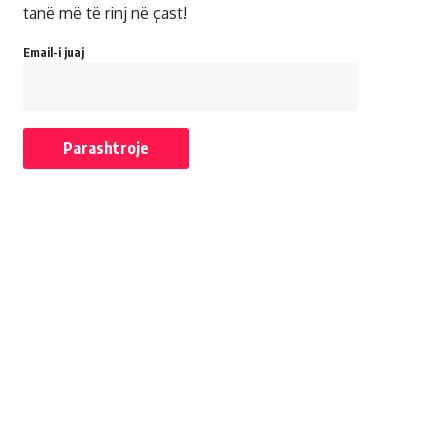
tanë më të rinj në çast!
Email-i juaj