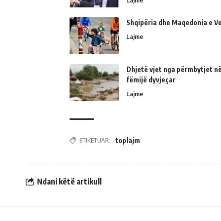
Lajme
Shqipëria dhe Maqedonia e Ve
Lajme
Dhjetë vjet nga përmbytjet në
fëmijë dyvjeçar
Lajme
ETIKETUAR:
toplajm
Ndani këtë artikull