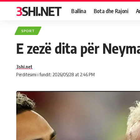
3SHI.NET
Ballina
Bota dhe Rajoni
A
SPORT
E zezë dita për Neym
3shi.net
Përditësimi i fundit: 2026/05/28 at 2:46 PM