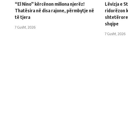
“El Nino” kërcënon miliona njerëz!
Lëvizja e 
Thatësira në disa rajone, përmbytje në
ridorëzon 
të tjera
shtetërore
shqipe
7 Gusht, 2026
7 Gusht, 2026