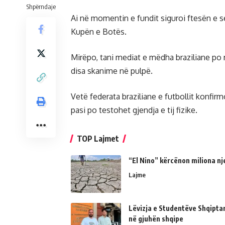
Shpërndaje
Ai në momentin e fundit siguroi ftesën e s
Kupën e Botës.
Mirëpo, tani mediat e mëdha braziliane po 
disa skanime në pulpë.
Vetë federata braziliane e futbollit konfirm
pasi po testohet gjendja e tij fizike.
TOP Lajmet
“El Nino” kërcënon miliona nj
Lajme
Lëvizja e Studentëve Shqipta
në gjuhën shqipe