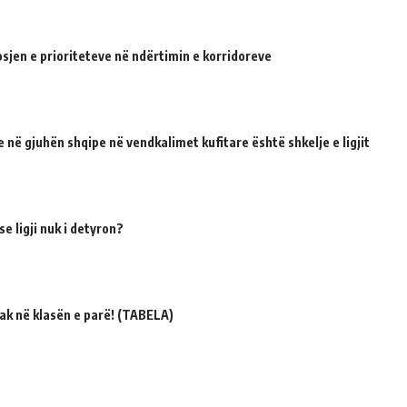
sjen e prioriteteve në ndërtimin e korridoreve
 në gjuhën shqipe në vendkalimet kufitare është shkelje e ligjit
e ligji nuk i detyron?
ak në klasën e parë! (TABELA)