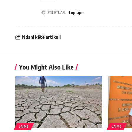
ETIKETUAR:
toplajm
Ndani këtë artikull
You Might Also Like
LAJME
LAJME