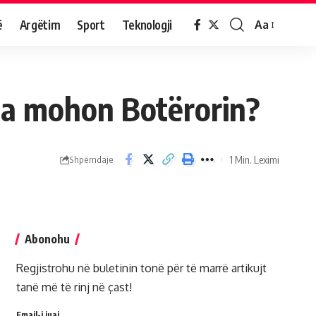
ë
Argëtim
Sport
Teknologji
Aa
 ia mohon Botërorin?
1 Min. Leximi
Shpërndaje
Abonohu
Regjistrohu në buletinin tonë për të marrë artikujt
tanë më të rinj në çast!
Email-i juaj