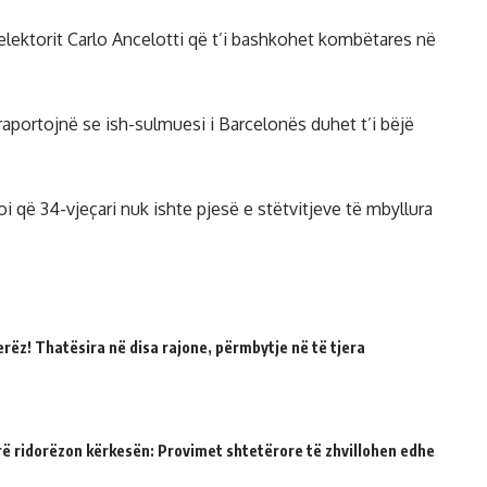
elektorit Carlo Ancelotti që t’i bashkohet kombëtares në
raportojnë se ish-sulmuesi i Barcelonës duhet t’i bëjë
oi që 34-vjeçari nuk ishte pjesë e stëtvitjeve të mbyllura
erëz! Thatësira në disa rajone, përmbytje në të tjera
rë ridorëzon kërkesën: Provimet shtetërore të zhvillohen edhe