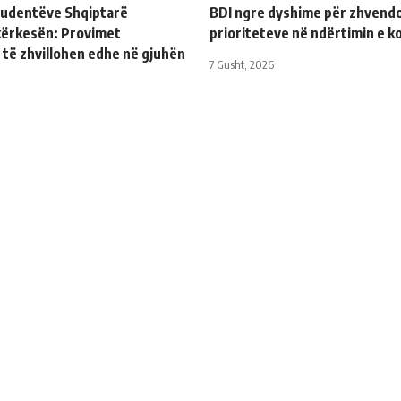
Studentëve Shqiptarë
BDI ngre dyshime për zhvendo
kërkesën: Provimet
prioriteteve në ndërtimin e k
 të zhvillohen edhe në gjuhën
7 Gusht, 2026