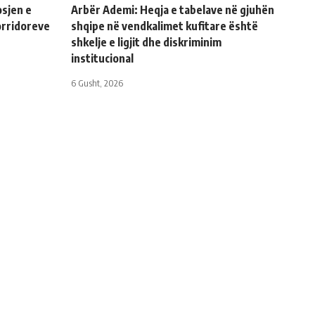
sjen e
Arbër Ademi: Heqja e tabelave në gjuhën
orridoreve
shqipe në vendkalimet kufitare është
shkelje e ligjit dhe diskriminim
institucional
6 Gusht, 2026