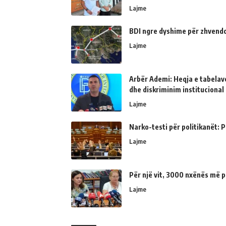
Lajme
BDI ngre dyshime për zhvendo
Lajme
Arbër Ademi: Heqja e tabelave
dhe diskriminim institucional
Lajme
Narko-testi për politikanët: Ps
Lajme
Për një vit, 3000 nxënës më p
Lajme