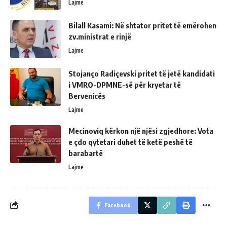
Lajme
Bilall Kasami: Në shtator pritet të emërohen
zv.ministrat e rinjë
Lajme
Stojanço Radiçevski pritet të jetë kandidati
i VMRO-DPMNE-së për kryetar të
Bervenicës
Lajme
Mecinoviq kërkon një njësi zgjedhore: Vota
e çdo qytetari duhet të ketë peshë të
barabartë
Lajme
Facebook