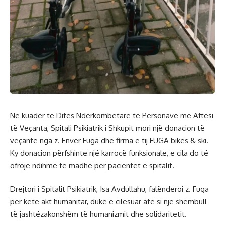
Në kuadër të Ditës Ndërkombëtare të Personave me Aftësi
të Veçanta, Spitali Psikiatrik i Shkupit mori një donacion të
veçantë nga z. Enver Fuga dhe firma e tij FUGA bikes & ski.
Ky donacion përfshinte një karrocë funksionale, e cila do të
ofrojë ndihmë të madhe për pacientët e spitalit.
Drejtori i Spitalit Psikiatrik, Isa Avdullahu, falënderoi z. Fuga
për këtë akt humanitar, duke e cilësuar atë si një shembull
të jashtëzakonshëm të humanizmit dhe solidaritetit.