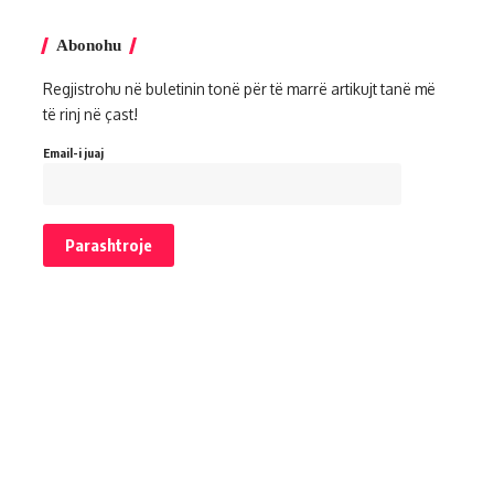
Abonohu
Regjistrohu në buletinin tonë për të marrë artikujt tanë më
të rinj në çast!
Email-i juaj