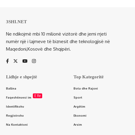
3SHI.NET
Ne ndikojmë mbi 10 milionë vizitorë dhe jemi rrjeti
numër një i lajmeve të biznesit dhe teknologjisë në
Maqedoni,Kosovë dhe Shqipëri.
Lidhje e shpejtë
Top Kategoritë
Ballina
Bota dhe Rajoni
E Re
Faqeshënuesi im
Sport
Identifikohu
Argëtim
Regjistrohu
Ekonomi
Na Kontaktoni
Arsim