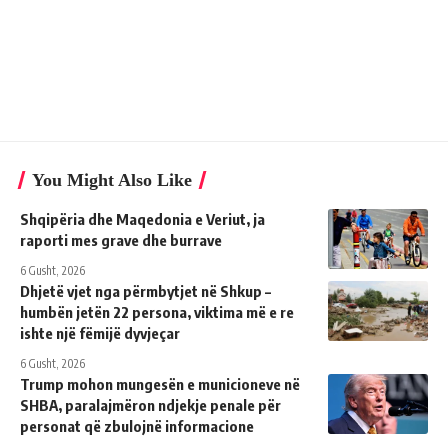
You Might Also Like
Shqipëria dhe Maqedonia e Veriut, ja
raporti mes grave dhe burrave
6 Gusht, 2026
Dhjetë vjet nga përmbytjet në Shkup –
humbën jetën 22 persona, viktima më e re
ishte një fëmijë dyvjeçar
6 Gusht, 2026
Trump mohon mungesën e municioneve në
SHBA, paralajmëron ndjekje penale për
personat që zbulojnë informacione