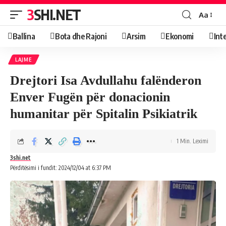
3SHI.NET
Aa
Ballina
Bota dhe Rajoni
Arsim
Ekonomi
Int
LAJME
Drejtori Isa Avdullahu falënderon
Enver Fugën për donacionin
humanitar për Spitalin Psikiatrik
1 Min. Leximi
3shi.net
Përditësimi i fundit: 2024/12/04 at 6:37 PM