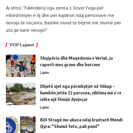
Ai shtoi: “Falënderoj nga zemra z. Enver Fuga për
mbështetjen e tij dhe për kujdesin ndaj personave me
nevoja të veçanta. Bashkë mund të bëjmë më shumë për
ata që kanë nevojë!”
TOP Lajmet
Shqipëria dhe Maqedonia e Veriut, ja
raporti mes grave dhe burrave
Lajme
Dhjetë vjet nga përmbytjet në Shkup –
humbën jetën 22 persona, viktima më e re
ishte një fëmijë dyvjeçar
Lajme
BDI Strugë me akuza ndaj kryetarit Mendi
Qyra: “Shumë foto, pak punë”