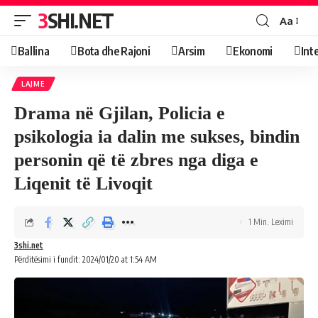
3SHI.NET
Aa
Ballina
Bota dhe Rajoni
Arsim
Ekonomi
Int
LAJME
Drama në Gjilan, Policia e
psikologia ia dalin me sukses, bindin
personin që të zbres nga diga e
Liqenit të Livoqit
1 Min. Leximi
3shi.net
Përditësimi i fundit: 2024/01/20 at 1:54 AM