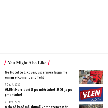
You Might Also Like
Në Hotël të Likovës, u përurua lagja me
emrin e Komandant Telit
7 Gusht, 2026
VLEN: Korridori 8 po ndërtohet, BDI-ja po
çmontohet
7 Gusht, 2026
A do të ketë më shumë kompetenca për