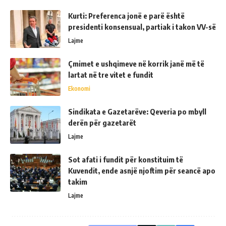
Kurti: Preferenca jonë e parë është
presidenti konsensual, partiak i takon VV-së
Lajme
Çmimet e ushqimeve në korrik janë më të
lartat në tre vitet e fundit
Ekonomi
Sindikata e Gazetarëve: Qeveria po mbyll
derën për gazetarët
Lajme
Sot afati i fundit për konstituim të
Kuvendit, ende asnjë njoftim për seancë apo
takim
Lajme