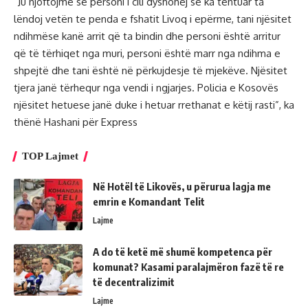
“Ju njoftojmë se personi i cili dyshohej se ka tentuar ta
lëndoj vetën te penda e fshatit Livoq i epërme, tani njësitet
ndihmëse kanë arrit që ta bindin dhe personi është arritur
që të tërhiqet nga muri, personi është marr nga ndihma e
shpejtë dhe tani është në përkujdesje të mjekëve. Njësitet
tjera janë tërhequr nga vendi i ngjarjes. Policia e Kosovës
njësitet hetuese janë duke i hetuar rrethanat e këtij rasti”, ka
thënë Hashani për Express
TOP Lajmet
Në Hotël të Likovës, u përurua lagja me
emrin e Komandant Telit
Lajme
A do të ketë më shumë kompetenca për
komunat? Kasami paralajmëron fazë të re
të decentralizimit
Lajme