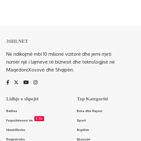
3SHI.NET
Ne ndikojmë mbi 10 milionë vizitorë dhe jemi rrjeti
numër një i lajmeve të biznesit dhe teknologjisë në
Maqedoni,Kosovë dhe Shqipëri.
Lidhje e shpejtë
Top Kategoritë
Ballina
Bota dhe Rajoni
E Re
Faqeshënuesi im
Sport
Identifikohu
Argëtim
Regjistrohu
Ekonomi