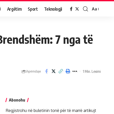
ë
Argëtim
Sport
Teknologji
Aa
i Brendshëm: 7 nga të
1 Min. Leximi
Shpërndaje
Abonohu
Regjistrohu në buletinin tonë për të marrë artikujt