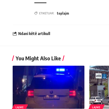
ETIKETUAR:
toplajm
Ndani këtë artikull
You Might Also Like
LAJME
LAJME