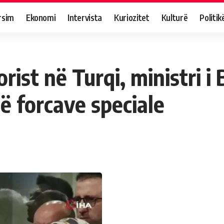
rsim
Ekonomi
Intervista
Kuriozitet
Kulturë
Politik
orist në Turqi, ministri 
të forcave speciale