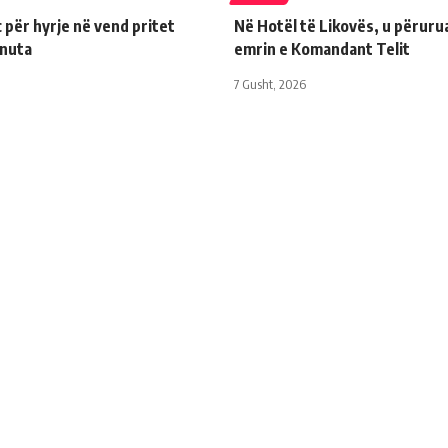
për hyrje në vend pritet
Në Hotël të Likovës, u përuru
inuta
emrin e Komandant Telit
7 Gusht, 2026