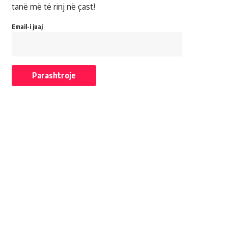
tanë më të rinj në çast!
Email-i juaj