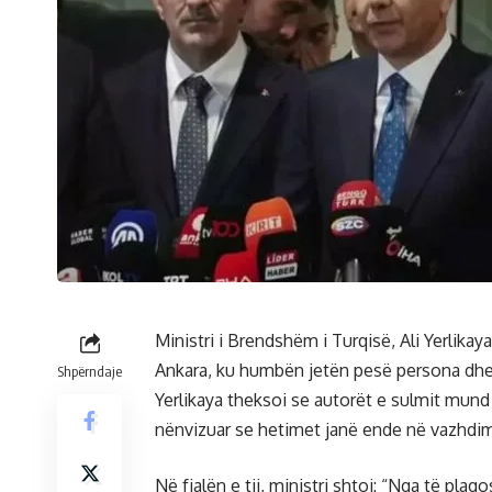
Ministri i Brendshëm i Turqisë, Ali Yerlikay
Ankara, ku humbën jetën pesë persona dhe u
Shpërndaje
Yerlikaya theksoi se autorët e sulmit mund
nënvizuar se hetimet janë ende në vazhdi
Në fjalën e tij, ministri shtoi: “Nga të plag