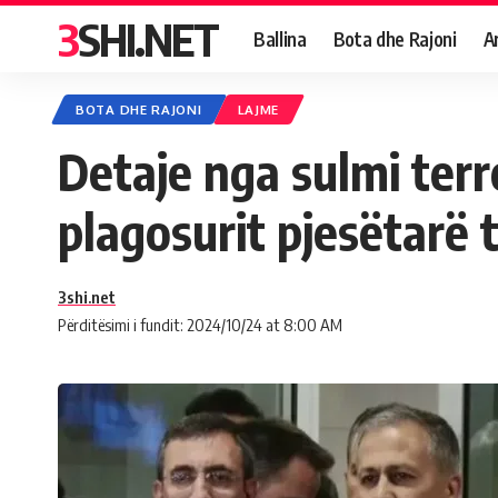
3SHI.NET
Ballina
Bota dhe Rajoni
A
BOTA DHE RAJONI
LAJME
Detaje nga sulmi terr
plagosurit pjesëtarë 
3shi.net
Përditësimi i fundit: 2024/10/24 at 8:00 AM