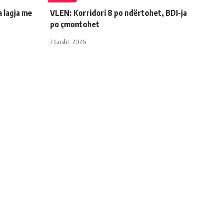
a lagja me
VLEN: Korridori 8 po ndërtohet, BDI-ja
po çmontohet
7 Gusht, 2026