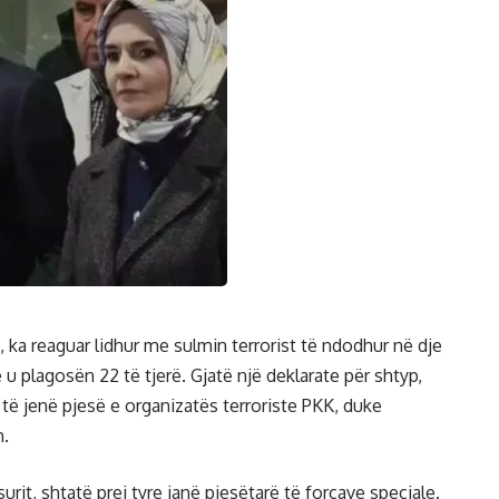
a, ka reaguar lidhur me sulmin terrorist të ndodhur në dje
 plagosën 22 të tjerë. Gjatë një deklarate për shtyp,
 të jenë pjesë e organizatës terroriste PKK, duke
m.
osurit, shtatë prej tyre janë pjesëtarë të forcave speciale.