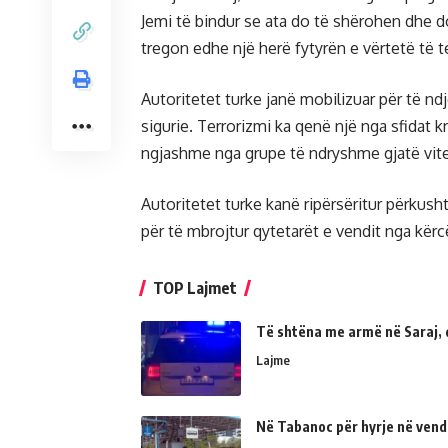
Jemi të bindur se ata do të shërohen dhe d
tregon edhe një herë fytyrën e vërtetë të t
Autoritetet turke janë mobilizuar për të n
sigurie. Terrorizmi ka qenë një nga sfidat k
ngjashme nga grupe të ndryshme gjatë vite
Autoritetet turke kanë ripërsëritur përkush
për të mbrojtur qytetarët e vendit nga kër
TOP Lajmet
Të shtëna me armë në Saraj, 
Lajme
Në Tabanoc për hyrje në vend