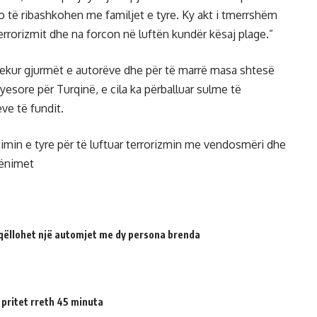
o të ribashkohen me familjet e tyre. Ky akt i tmerrshëm
errorizmit dhe na forcon në luftën kundër kësaj plage.”
djekur gjurmët e autorëve dhe për të marrë masa shtesë
ryesore për Turqinë, e cila ka përballuar sulme të
ve të fundit.
timin e tyre për të luftuar terrorizmin me vendosmëri dhe
cënimet
qëllohet një automjet me dy persona brenda
 pritet rreth 45 minuta