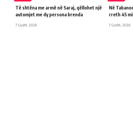
Të shtëna me armë në Saraj, qëllohet një
Në Tabanoc 
automjet me dy persona brenda
rreth 45 m
7 Gusht, 2026
7 Gusht, 2026