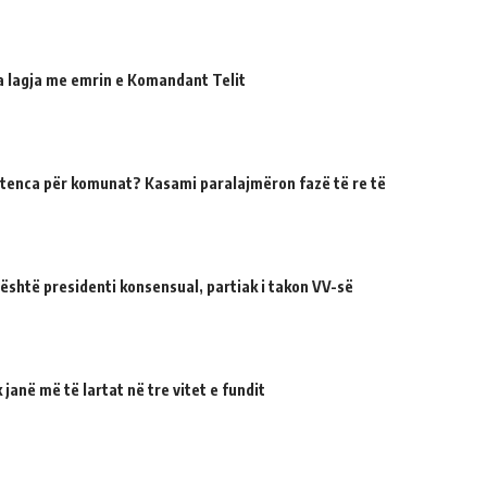
ua lagja me emrin e Komandant Telit
tenca për komunat? Kasami paralajmëron fazë të re të
 është presidenti konsensual, partiak i takon VV-së
janë më të lartat në tre vitet e fundit