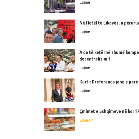
Lajme
Në Hotël të Likovës, u përur
Lajme
A do të ketë më shumë kompe
decentralizimit
Lajme
Kurti: Preferenca jonë e parë
Lajme
Çmimet e ushqimeve në korrik 
Ekonomi