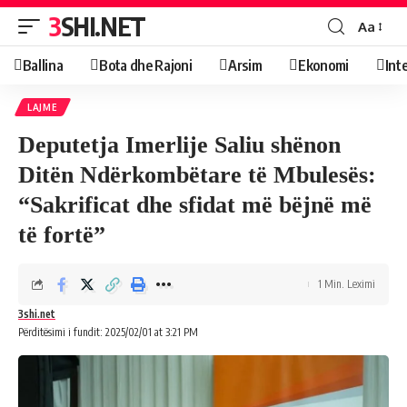
3SHI.NET
Aa
Ballina
Bota dhe Rajoni
Arsim
Ekonomi
Int
LAJME
Deputetja Imerlije Saliu shënon
Ditën Ndërkombëtare të Mbulesës:
“Sakrificat dhe sfidat më bëjnë më
të fortë”
1 Min. Leximi
3shi.net
Përditësimi i fundit: 2025/02/01 at 3:21 PM