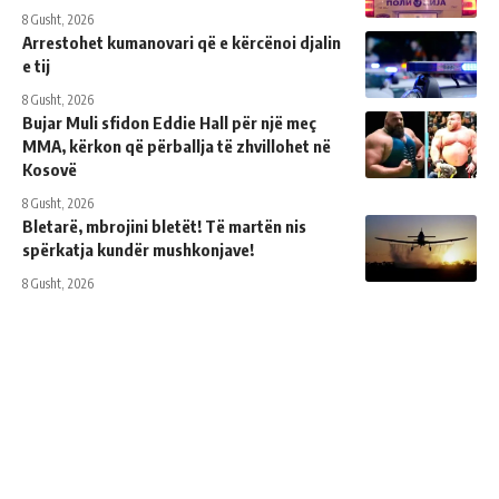
8 Gusht, 2026
Arrestohet kumanovari që e kërcënoi djalin
e tij
8 Gusht, 2026
Bujar Muli sfidon Eddie Hall për një meç
MMA, kërkon që përballja të zhvillohet në
Kosovë
8 Gusht, 2026
Bletarë, mbrojini bletët! Të martën nis
spërkatja kundër mushkonjave!
8 Gusht, 2026