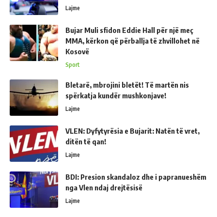
Lajme
Bujar Muli sfidon Eddie Hall për një meç
MMA, kërkon që përballja të zhvillohet në
Kosovë
Sport
Bletarë, mbrojini bletët! Të martën nis
spërkatja kundër mushkonjave!
Lajme
VLEN: Dyfytyrësia e Bujarit: Natën të vret,
ditën të qan!
Lajme
BDI: Presion skandaloz dhe i papranueshëm
nga Vlen ndaj drejtësisë
Lajme