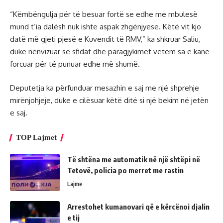
“Këmbëngulja për të besuar fortë se edhe me mbulesë
mund t’ia dalësh nuk ishte aspak zhgënjyese. Këtë vit kjo
datë më gjeti pjesë e Kuvendit të RMV,” ka shkruar Saliu,
duke nënvizuar se sfidat dhe paragjykimet vetëm sa e kanë
forcuar për të punuar edhe më shumë.
Deputetja ka përfunduar mesazhin e saj me një shprehje
mirënjohjeje, duke e cilësuar këtë ditë si një bekim në jetën
e saj.
TOP Lajmet
Të shtëna me automatik në një shtëpi në
Tetovë, policia po merret me rastin
Lajme
Arrestohet kumanovari që e kërcënoi djalin
e tij