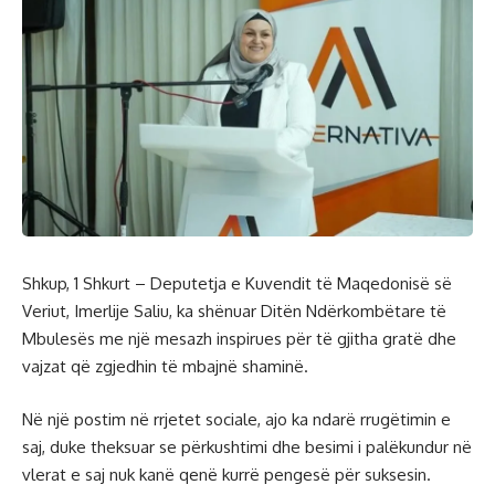
Shkup, 1 Shkurt – Deputetja e Kuvendit të Maqedonisë së
Veriut, Imerlije Saliu, ka shënuar Ditën Ndërkombëtare të
Mbulesës me një mesazh inspirues për të gjitha gratë dhe
vajzat që zgjedhin të mbajnë shaminë.
Në një postim në rrjetet sociale, ajo ka ndarë rrugëtimin e
saj, duke theksuar se përkushtimi dhe besimi i palëkundur në
vlerat e saj nuk kanë qenë kurrë pengesë për suksesin.