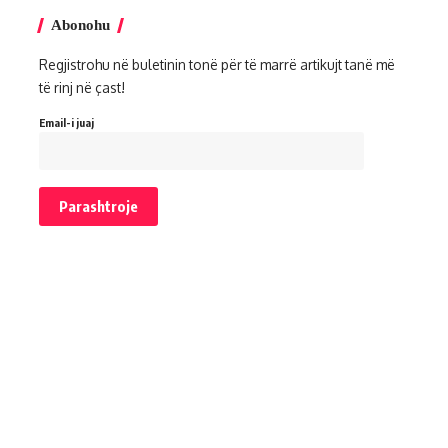
Abonohu
Regjistrohu në buletinin tonë për të marrë artikujt tanë më
të rinj në çast!
Email-i juaj