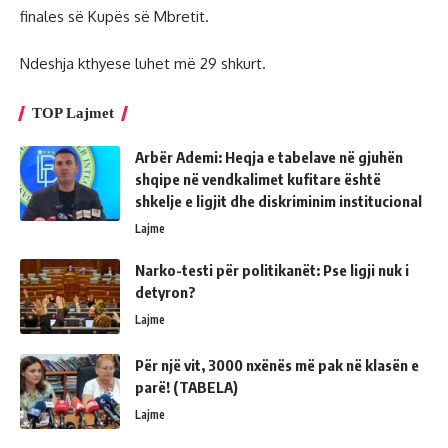
finales së Kupës së Mbretit.
Ndeshja kthyese luhet më 29 shkurt.
TOP Lajmet
Arbër Ademi: Heqja e tabelave në gjuhën
shqipe në vendkalimet kufitare është
shkelje e ligjit dhe diskriminim institucional
Lajme
Narko-testi për politikanët: Pse ligji nuk i
detyron?
Lajme
Për një vit, 3000 nxënës më pak në klasën e
parë! (TABELA)
Lajme