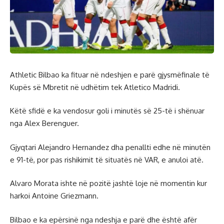
Athletic Bilbao ka fituar në ndeshjen e parë gjysmëfinale të
Kupës së Mbretit në udhëtim tek Atletico Madridi.
Këtë sfidë e ka vendosur goli i minutës së 25-të i shënuar
nga Alex Berenguer.
Gjyqtari Alejandro Hernandez dha penallti edhe në minutën
e 91-të, por pas rishikimit të situatës në VAR, e anuloi atë.
Alvaro Morata ishte në pozitë jashtë loje në momentin kur
harkoi Antoine Griezmann.
Bilbao e ka epërsinë nga ndeshja e parë dhe është afër