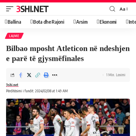
3SHI.NET
Aa
Ballina
Bota dhe Rajoni
Arsim
Ekonomi
Int
LAJME
Bilbao mposht Atleticon në ndeshjen
e parë të gjysmëfinales
1 Min. Leximi
3shi.net
Përditësimi i fundit: 2024/02/08 at 1:49 AM