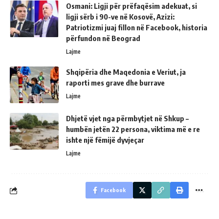
Osmani: Ligji për prëfaqësim adekuat, si
ligji sërb i 90-ve në Kosovë, Azizi:
Patriotizmi juaj fillon në Facebook, historia
përfundon në Beograd
Lajme
Shqipëria dhe Maqedonia e Veriut, ja
raporti mes grave dhe burrave
Lajme
Dhjetë vjet nga përmbytjet në Shkup –
humbën jetën 22 persona, viktima më e re
ishte një fëmijë dyvjeçar
Lajme
Facebook