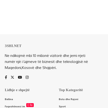
3SHI.NET
Ne ndikojmë mbi 10 milionë vizitorë dhe jemi rrjeti
numër një i lajmeve të biznesit dhe teknologjisë në
Maqedoni,Kosovë dhe Shqipëri.
Lidhje e shpejtë
Top Kategoritë
Ballina
Bota dhe Rajoni
E Re
Faqeshënuesi im
Sport